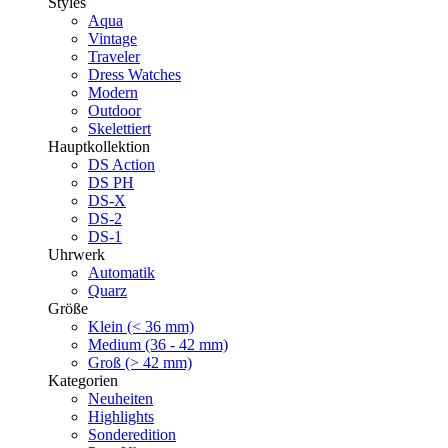
Styles
Aqua
Vintage
Traveler
Dress Watches
Modern
Outdoor
Skelettiert
Hauptkollektion
DS Action
DS PH
DS-X
DS-2
DS-1
Uhrwerk
Automatik
Quarz
Größe
Klein (< 36 mm)
Medium (36 - 42 mm)
Groß (> 42 mm)
Kategorien
Neuheiten
Highlights
Sonderedition