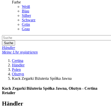
Farbe
Weiß
Blau
Silber
Schwarz
Grün
Grau
Suche
Händler
Meine Uhr registrieren
Certina
Händler
Polen
Olsztyn
Kuck Zegarki Biżuteria Spółka Jawna
Kuck Zegarki Biżuteria Spółka Jawna, Olsztyn - Certina
Retailer
Händler