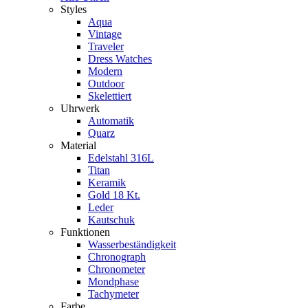
Styles
Aqua
Vintage
Traveler
Dress Watches
Modern
Outdoor
Skelettiert
Uhrwerk
Automatik
Quarz
Material
Edelstahl 316L
Titan
Keramik
Gold 18 Kt.
Leder
Kautschuk
Funktionen
Wasserbeständigkeit
Chronograph
Chronometer
Mondphase
Tachymeter
Farbe