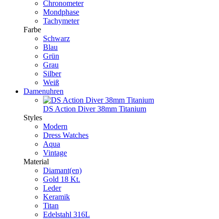
Chronometer
Mondphase
Tachymeter
Farbe
Schwarz
Blau
Grün
Grau
Silber
Weiß
Damenuhren
DS Action Diver 38mm Titanium
Styles
Modern
Dress Watches
Aqua
Vintage
Material
Diamant(en)
Gold 18 Kt.
Leder
Keramik
Titan
Edelstahl 316L