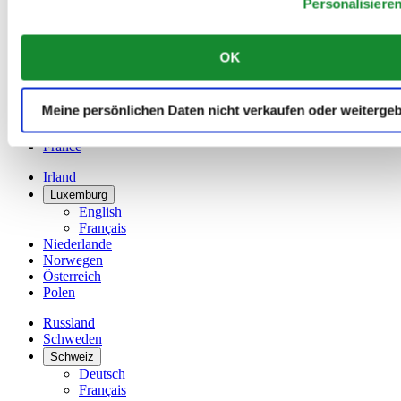
Personalisiere
Dutch
Français
China
OK
English
简体中文
Dänemark
Meine persönlichen Daten nicht verkaufen oder weiterge
Deutschland
Finnland
France
Irland
Luxemburg
English
Français
Niederlande
Norwegen
Österreich
Polen
Russland
Schweden
Schweiz
Deutsch
Français