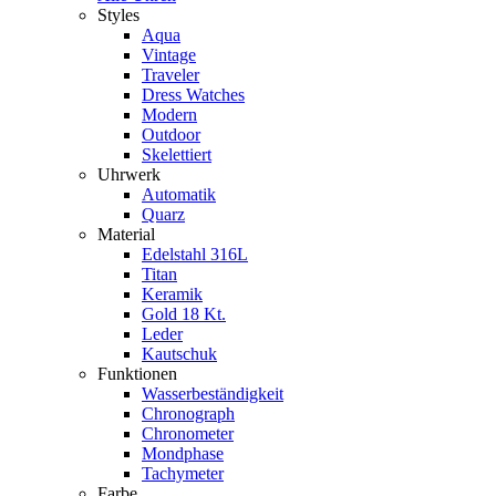
Styles
Aqua
Vintage
Traveler
Dress Watches
Modern
Outdoor
Skelettiert
Uhrwerk
Automatik
Quarz
Material
Edelstahl 316L
Titan
Keramik
Gold 18 Kt.
Leder
Kautschuk
Funktionen
Wasserbeständigkeit
Chronograph
Chronometer
Mondphase
Tachymeter
Farbe