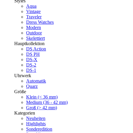
Styles
Aqua
Vintage
Traveler
Dress Watches
Modern
Outdoor
Skelettiert
Hauptkollektion
DS Action
DS PH
DS-X
DS-2
DS-1
Uhrwerk
Automatik
Quarz
Größe
Klein (< 36 mm)
Medium (36 - 42 mm)
Groß (> 42 mm)
Kategorien
Neuheiten
Highlights
Sonderedition