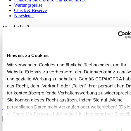
Wartungspreise
Check & Reserve
Newsletter
Rechtliches
Nutzungsbedingungen
Datenschutzerklärung
Hinweis zu Cookies
Hinweis zu Cookies
Impressum
Rücksendung und Entsorgung
Wir verwenden Cookies und ähnliche Technologien, um Ihr
Verkaufsbedingungen und Konditionen
Website-Erlebnis zu verbessern, den Datenverkehr zu analy
Widerruf des Vertrags
und gezielte Werbung zu schalten. Gemäß CCPA/CPRA hab
Willkommen im CERTINA Club
das Recht, dem „Verkauf“ oder „Teilen“ Ihrer persönlichen D
für kontextübergreifende Verhaltenswerbung zu widersprech
Abonnieren Sie unseren Newsletter und erhalten Sie exklusive
Sie können dieses Recht ausüben, indem Sie auf „Meine
Information
persönlichen Daten nicht verkaufen oder weitergeben“ (Do No
Anmelden
Land/Region auswählen
or Share My Personal Information) klicken oder Ihre Einstel
Sprachumschalter
unten anpassen.
Belgien