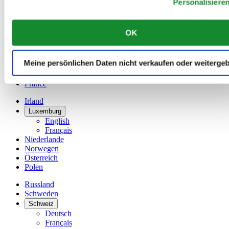
Personalisiere
Dutch
Français
China
OK
English
简体中文
Dänemark
Meine persönlichen Daten nicht verkaufen oder weiterge
Deutschland
Finnland
France
Irland
Luxemburg
English
Français
Niederlande
Norwegen
Österreich
Polen
Russland
Schweden
Schweiz
Deutsch
Français