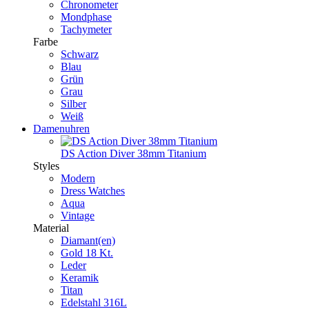
Chronometer
Mondphase
Tachymeter
Farbe
Schwarz
Blau
Grün
Grau
Silber
Weiß
Damenuhren
DS Action Diver 38mm Titanium
Styles
Modern
Dress Watches
Aqua
Vintage
Material
Diamant(en)
Gold 18 Kt.
Leder
Keramik
Titan
Edelstahl 316L