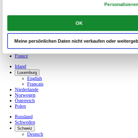
Belgien
Personalisiere
Dutch
Français
China
OK
English
简体中文
Dänemark
Meine persönlichen Daten nicht verkaufen oder weiterge
Deutschland
Finnland
France
Irland
Luxemburg
English
Français
Niederlande
Norwegen
Österreich
Polen
Russland
Schweden
Schweiz
Deutsch