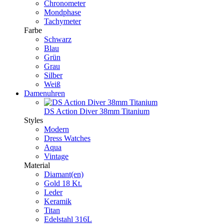
Chronometer
Mondphase
Tachymeter
Farbe
Schwarz
Blau
Grün
Grau
Silber
Weiß
Damenuhren
DS Action Diver 38mm Titanium
Styles
Modern
Dress Watches
Aqua
Vintage
Material
Diamant(en)
Gold 18 Kt.
Leder
Keramik
Titan
Edelstahl 316L