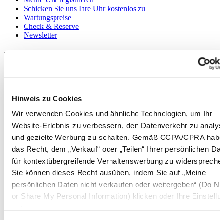
Schicken Sie uns Ihre Uhr kostenlos zu
Wartungspreise
Check & Reserve
Newsletter
Rechtliches
Nutzungsbedingungen
Datenschutzerklärung
Hinweis zu Cookies
Hinweis zu Cookies
Impressum
Rücksendung und Entsorgung
Wir verwenden Cookies und ähnliche Technologien, um Ihr
Verkaufsbedingungen und Konditionen
Website-Erlebnis zu verbessern, den Datenverkehr zu analy
Widerruf des Vertrags
und gezielte Werbung zu schalten. Gemäß CCPA/CPRA hab
Willkommen im CERTINA Club
das Recht, dem „Verkauf“ oder „Teilen“ Ihrer persönlichen D
für kontextübergreifende Verhaltenswerbung zu widersprech
Abonnieren Sie unseren Newsletter und erhalten Sie exklusive
Sie können dieses Recht ausüben, indem Sie auf „Meine
Information
persönlichen Daten nicht verkaufen oder weitergeben“ (Do No
Anmelden
or Share My Personal Information) klicken oder Ihre Einstel
Land/Region auswählen
unten anpassen.
Sprachumschalter