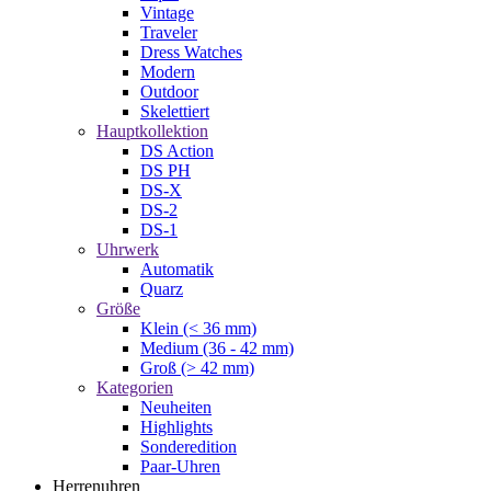
Vintage
Traveler
Dress Watches
Modern
Outdoor
Skelettiert
Hauptkollektion
DS Action
DS PH
DS-X
DS-2
DS-1
Uhrwerk
Automatik
Quarz
Größe
Klein (< 36 mm)
Medium (36 - 42 mm)
Groß (> 42 mm)
Kategorien
Neuheiten
Highlights
Sonderedition
Paar-Uhren
Herrenuhren