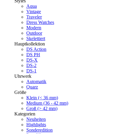
Styles
Aqua
Vintage
Traveler
Dress Watches
Modern
Outdoor
Skelettiert
Hauptkollektion
DS Action
DS PH
DS-X
DS-2
DS-1
Uhrwerk
Automatik
Quarz
Größe
Klein (< 36 mm)
Medium (36 - 42 mm)
Groß (> 42 mm)
Kategorien
Neuheiten
Highlights
Sonderedition