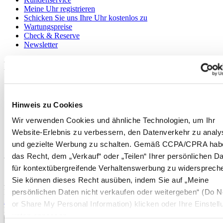
Meine Uhr registrieren
Schicken Sie uns Ihre Uhr kostenlos zu
Wartungspreise
Check & Reserve
Newsletter
Rechtliches
Nutzungsbedingungen
Datenschutzerklärung
Hinweis zu Cookies
Hinweis zu Cookies
Impressum
Wir verwenden Cookies und ähnliche Technologien, um Ihr
Rücksendung und Entsorgung
Verkaufsbedingungen und Konditionen
Website-Erlebnis zu verbessern, den Datenverkehr zu analy
Widerruf des Vertrags
und gezielte Werbung zu schalten. Gemäß CCPA/CPRA hab
das Recht, dem „Verkauf“ oder „Teilen“ Ihrer persönlichen D
Willkommen im CERTINA Club
für kontextübergreifende Verhaltenswerbung zu widersprech
Sie können dieses Recht ausüben, indem Sie auf „Meine
Abonnieren Sie unseren Newsletter und erhalten Sie exklusive
persönlichen Daten nicht verkaufen oder weitergeben“ (Do No
Information
Anmelden
or Share My Personal Information) klicken oder Ihre Einstel
Land/Region auswählen
unten anpassen.
Sprachumschalter