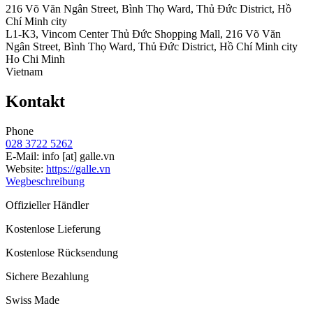
216 Võ Văn Ngân Street, Bình Thọ Ward, Thủ Đức District, Hồ
Chí Minh city
L1-K3, Vincom Center Thủ Đức Shopping Mall, 216 Võ Văn
Ngân Street, Bình Thọ Ward, Thủ Đức District, Hồ Chí Minh city
Ho Chi Minh
Vietnam
Kontakt
Phone
028 3722 5262
E-Mail:
info
[at]
galle.vn
Website:
https://galle.vn
Wegbeschreibung
Offizieller Händler
Kostenlose Lieferung
Kostenlose Rücksendung
Sichere Bezahlung
Swiss Made