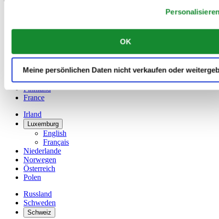
Personalisiere
Belgien
Dutch
Français
OK
China
English
简体中文
Meine persönlichen Daten nicht verkaufen oder weiterge
Dänemark
Deutschland
Finnland
France
Irland
Luxemburg
English
Français
Niederlande
Norwegen
Österreich
Polen
Russland
Schweden
Schweiz