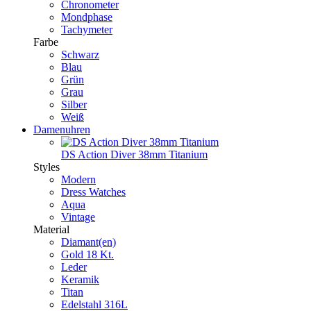
Chronometer
Mondphase
Tachymeter
Farbe
Schwarz
Blau
Grün
Grau
Silber
Weiß
Damenuhren
DS Action Diver 38mm Titanium
Styles
Modern
Dress Watches
Aqua
Vintage
Material
Diamant(en)
Gold 18 Kt.
Leder
Keramik
Titan
Edelstahl 316L