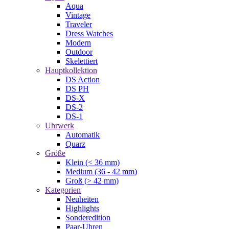
Aqua
Vintage
Traveler
Dress Watches
Modern
Outdoor
Skelettiert
Hauptkollektion
DS Action
DS PH
DS-X
DS-2
DS-1
Uhrwerk
Automatik
Quarz
Größe
Klein (< 36 mm)
Medium (36 - 42 mm)
Groß (> 42 mm)
Kategorien
Neuheiten
Highlights
Sonderedition
Paar-Uhren