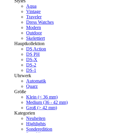
Styles
Aqua
Vintage
Traveler
Dress Watches
Modern
Outdoor
Skelettiert
Hauptkollektion
DS Action
DS PH
DS-X
DS-2
DS-1
Uhrwerk
Automatik
Quarz
Größe
Klein (< 36 mm)
Medium (36 - 42 mm)
Groß (> 42 mm)
Kategorien
Neuheiten
Highlights
Sonderedition