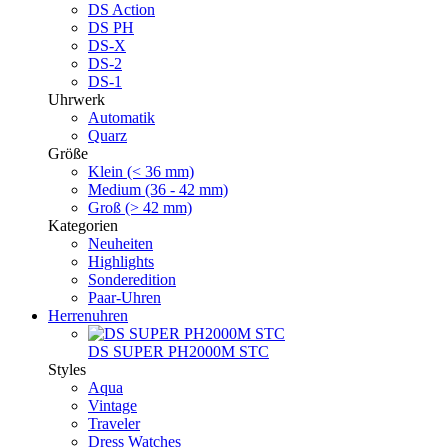
DS Action
DS PH
DS-X
DS-2
DS-1
Uhrwerk
Automatik
Quarz
Größe
Klein (< 36 mm)
Medium (36 - 42 mm)
Groß (> 42 mm)
Kategorien
Neuheiten
Highlights
Sonderedition
Paar-Uhren
Herrenuhren
DS SUPER PH2000M STC
Styles
Aqua
Vintage
Traveler
Dress Watches