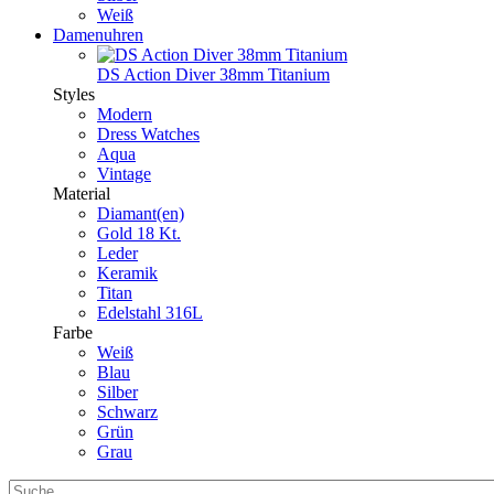
Weiß
Damenuhren
DS Action Diver 38mm Titanium
Styles
Modern
Dress Watches
Aqua
Vintage
Material
Diamant(en)
Gold 18 Kt.
Leder
Keramik
Titan
Edelstahl 316L
Farbe
Weiß
Blau
Silber
Schwarz
Grün
Grau