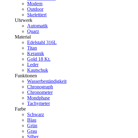
Modern
Outdoor
Skelettiert
Uhrwerk
Automatik
Quarz
Material
Edelstahl 316L
Titan
Keramik
Gold 18 Kt.
Leder
Kautschuk
Funktionen
Wasserbeständigkeit
Chronograph
Chronometer
Mondphase
Tachymeter
Farbe
Schwarz
Blau
Grün
Grau
Silber