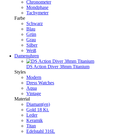
Chronometer
Mondphase
Tachymeter
Farbe
Schwarz
Blau
Grün
Grau
Silber
Weiß
Damenuhren
DS Action Diver 38mm Titanium
Styles
Modern
Dress Watches
Aqua
Vintage
Material
Diamant(en)
Gold 18 Kt.
Leder
Keramik
Titan
Edelstahl 316L