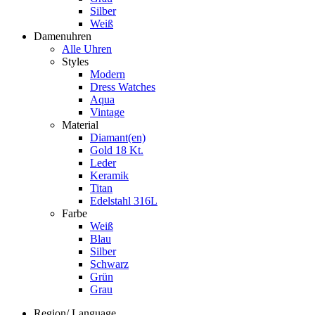
Silber
Weiß
Damenuhren
Alle Uhren
Styles
Modern
Dress Watches
Aqua
Vintage
Material
Diamant(en)
Gold 18 Kt.
Leder
Keramik
Titan
Edelstahl 316L
Farbe
Weiß
Blau
Silber
Schwarz
Grün
Grau
Region/ Language