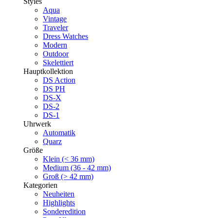
Styles
Aqua
Vintage
Traveler
Dress Watches
Modern
Outdoor
Skelettiert
Hauptkollektion
DS Action
DS PH
DS-X
DS-2
DS-1
Uhrwerk
Automatik
Quarz
Größe
Klein (< 36 mm)
Medium (36 - 42 mm)
Groß (> 42 mm)
Kategorien
Neuheiten
Highlights
Sonderedition