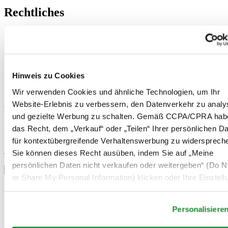
Rechtliches
Nutzungsbedingungen
Datenschutzerklärung
Hinweis zu Cookies
Impressum
Rücksendung und Entsorgung
Hinweis zu Cookies
Verkaufsbedingungen und Konditionen
Widerruf des Vertrags
Wir verwenden Cookies und ähnliche Technologien, um Ihr
Website-Erlebnis zu verbessern, den Datenverkehr zu analy
Willkommen im CERTINA Club
und gezielte Werbung zu schalten. Gemäß CCPA/CPRA hab
das Recht, dem „Verkauf“ oder „Teilen“ Ihrer persönlichen D
Abonnieren Sie unseren Newsletter und erhalten Sie exklusive
für kontextübergreifende Verhaltenswerbung zu widersprech
Information
Anmelden
Sie können dieses Recht ausüben, indem Sie auf „Meine
Land/Region auswählen
persönlichen Daten nicht verkaufen oder weitergeben“ (Do No
Sprachumschalter
or Share My Personal Information) klicken oder Ihre Einstel
Belgien
unten anpassen.
Dutch
Français
Personalisiere
China
English