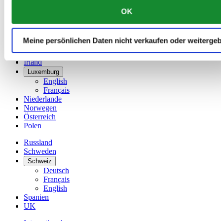
简体中文
OK
Dänemark
Deutschland
Finnland
Meine persönlichen Daten nicht verkaufen oder weiterge
France
Irland
Luxemburg
English
Français
Niederlande
Norwegen
Österreich
Polen
Russland
Schweden
Schweiz
Deutsch
Français
English
Spanien
UK