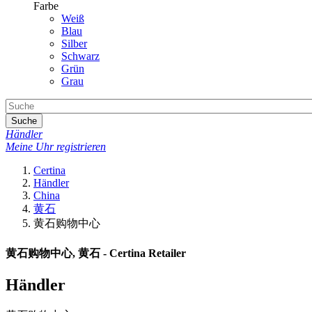
Farbe
Weiß
Blau
Silber
Schwarz
Grün
Grau
Suche
Händler
Meine Uhr registrieren
Certina
Händler
China
黄石
黄石购物中心
黄石购物中心, 黄石 - Certina Retailer
Händler