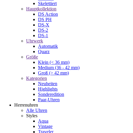
Skelettiert
Hauptkollektion
DS Action
DS PH
DS-X
DS-2
DS-1
Uhrwerk
Automatik
Quarz
Größe
Klein (< 36 mm)
Medium (36 - 42 mm)
Groß (> 42 mm)
Kategorien
Neuheiten
Highlights
Sonderedition
Paar-Uhren
Herrenuhren
Alle Uhren
Styles
Aqua
Vintage
Traveler