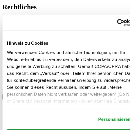
Rechtliches
Nutzungsbedingungen
Datenschutzerklärung
Hinweis zu Cookies
Impressum
Rücksendung und Entsorgung
Hinweis zu Cookies
Verkaufsbedingungen und Konditionen
Widerruf des Vertrags
Wir verwenden Cookies und ähnliche Technologien, um Ihr
Website-Erlebnis zu verbessern, den Datenverkehr zu analy
Willkommen im CERTINA Club
und gezielte Werbung zu schalten. Gemäß CCPA/CPRA hab
das Recht, dem „Verkauf“ oder „Teilen“ Ihrer persönlichen D
Abonnieren Sie unseren Newsletter und erhalten Sie exklusive
für kontextübergreifende Verhaltenswerbung zu widersprech
Information
Anmelden
Sie können dieses Recht ausüben, indem Sie auf „Meine
Land/Region auswählen
persönlichen Daten nicht verkaufen oder weitergeben“ (Do No
Sprachumschalter
or Share My Personal Information) klicken oder Ihre Einstel
Belgien
unten anpassen.
Dutch
Français
Personalisiere
China
English