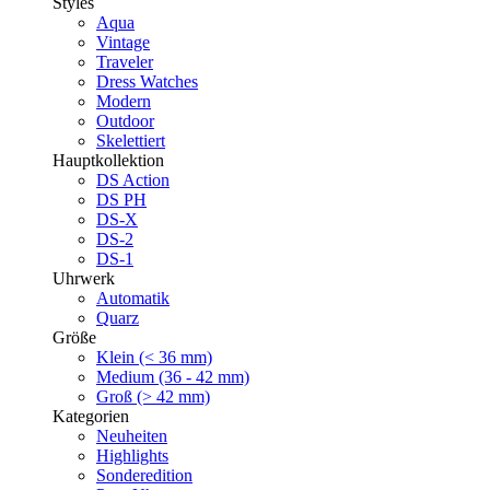
Styles
Aqua
Vintage
Traveler
Dress Watches
Modern
Outdoor
Skelettiert
Hauptkollektion
DS Action
DS PH
DS-X
DS-2
DS-1
Uhrwerk
Automatik
Quarz
Größe
Klein (< 36 mm)
Medium (36 - 42 mm)
Groß (> 42 mm)
Kategorien
Neuheiten
Highlights
Sonderedition