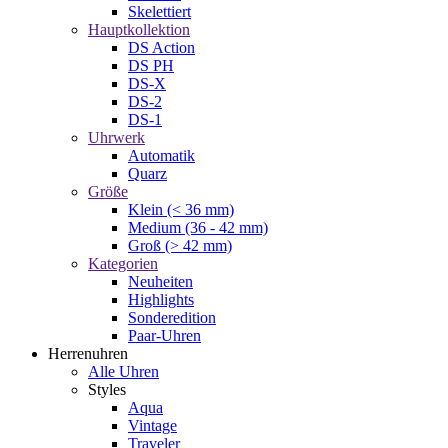
Skelettiert
Hauptkollektion
DS Action
DS PH
DS-X
DS-2
DS-1
Uhrwerk
Automatik
Quarz
Größe
Klein (< 36 mm)
Medium (36 - 42 mm)
Groß (> 42 mm)
Kategorien
Neuheiten
Highlights
Sonderedition
Paar-Uhren
Herrenuhren
Alle Uhren
Styles
Aqua
Vintage
Traveler