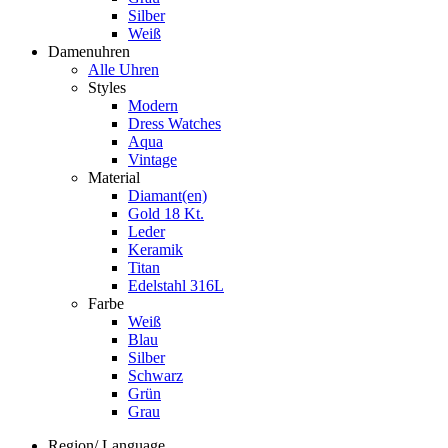
Silber
Weiß
Damenuhren
Alle Uhren
Styles
Modern
Dress Watches
Aqua
Vintage
Material
Diamant(en)
Gold 18 Kt.
Leder
Keramik
Titan
Edelstahl 316L
Farbe
Weiß
Blau
Silber
Schwarz
Grün
Grau
Region/ Language