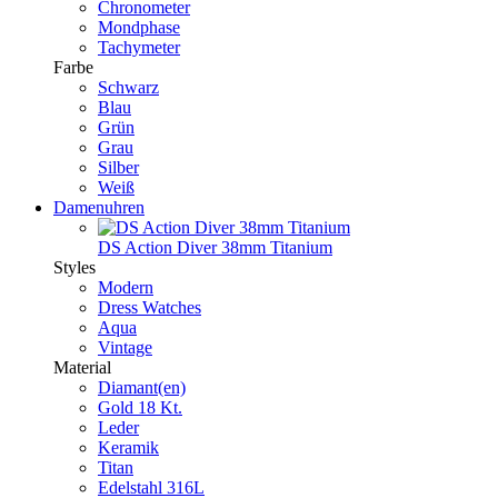
Chronometer
Mondphase
Tachymeter
Farbe
Schwarz
Blau
Grün
Grau
Silber
Weiß
Damenuhren
DS Action Diver 38mm Titanium
Styles
Modern
Dress Watches
Aqua
Vintage
Material
Diamant(en)
Gold 18 Kt.
Leder
Keramik
Titan
Edelstahl 316L