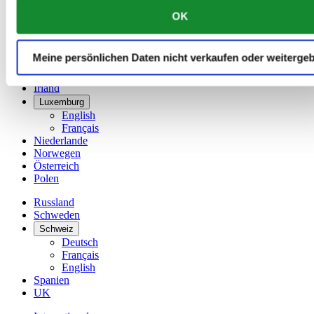
简体中文
OK
Dänemark
Deutschland
Finnland
Meine persönlichen Daten nicht verkaufen oder weiterge
France
Irland
Luxemburg
English
Français
Niederlande
Norwegen
Österreich
Polen
Russland
Schweden
Schweiz
Deutsch
Français
English
Spanien
UK