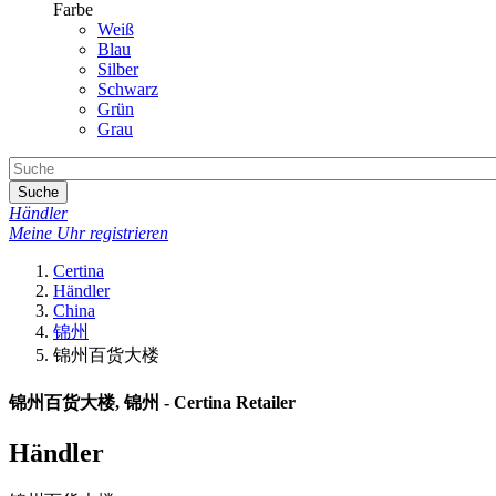
Farbe
Weiß
Blau
Silber
Schwarz
Grün
Grau
Suche
Händler
Meine Uhr registrieren
Certina
Händler
China
锦州
锦州百货大楼
锦州百货大楼, 锦州 - Certina Retailer
Händler