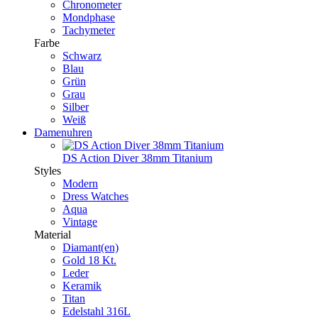
Chronometer
Mondphase
Tachymeter
Farbe
Schwarz
Blau
Grün
Grau
Silber
Weiß
Damenuhren
DS Action Diver 38mm Titanium
Styles
Modern
Dress Watches
Aqua
Vintage
Material
Diamant(en)
Gold 18 Kt.
Leder
Keramik
Titan
Edelstahl 316L