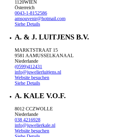
1120
WIEN
Österreich
0043-1-8152586
amsouvenir@hotmail.com
Siehe Details
A. & J. LUITJENS B.V.
MARKTSTRAAT 15
9581 AA
MUSSELKANAAL
Niederlande
(0599)412431
info@juwelierluitjens.nl
Website besuchen
Siehe Details
A. KALE V.O.F.
8012 CC
ZWOLLE
Niederlande
038 4216928
info@juwelierkale.nl
Website besuchen
Siehe Details