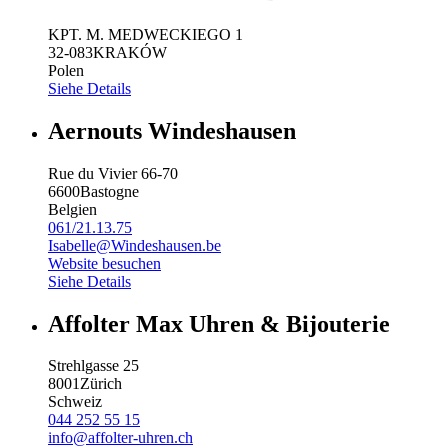
KPT. M. MEDWECKIEGO 1
32-083
KRAKÓW
Polen
Siehe Details
Aernouts Windeshausen
Rue du Vivier 66-70
6600
Bastogne
Belgien
061/21.13.75
Isabelle@Windeshausen.be
Website besuchen
Siehe Details
Affolter Max Uhren & Bijouterie
Strehlgasse 25
8001
Zürich
Schweiz
044 252 55 15
info@affolter-uhren.ch