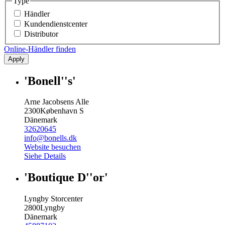
Type
Händler
Kundendienstcenter
Distributor
Online-Händler finden
Apply
'Bonell''s'
Arne Jacobsens Alle
2300
København S
Dänemark
32620645
info@bonells.dk
Website besuchen
Siehe Details
'Boutique D''or'
Lyngby Storcenter
2800
Lyngby
Dänemark