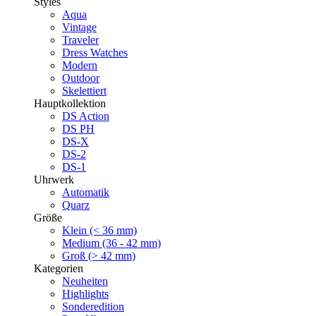
Styles
Aqua
Vintage
Traveler
Dress Watches
Modern
Outdoor
Skelettiert
Hauptkollektion
DS Action
DS PH
DS-X
DS-2
DS-1
Uhrwerk
Automatik
Quarz
Größe
Klein (< 36 mm)
Medium (36 - 42 mm)
Groß (> 42 mm)
Kategorien
Neuheiten
Highlights
Sonderedition