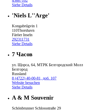
45887102
Siehe Details
'Niels L''Arge'
Kongabrúgvin 1
110
Thorshavn
Färöer Inseln
292311731
Siehe Details
7 Часов
ул. Щорса, 64, МТРК Белгородский Молл
Белгород
Russland
8 (4722) 40-00-81, доб. 107
Website besuchen
Siehe Details
A & M Souvenir
Schönbrunner Schlossstraße 29