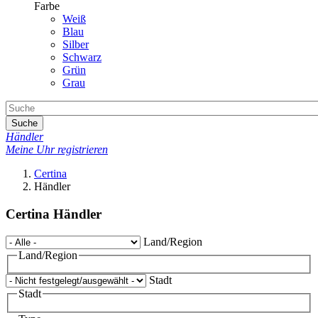
Farbe
Weiß
Blau
Silber
Schwarz
Grün
Grau
Suche
Händler
Meine Uhr registrieren
Certina
Händler
Certina Händler
Land/Region
Land/Region
Stadt
Stadt