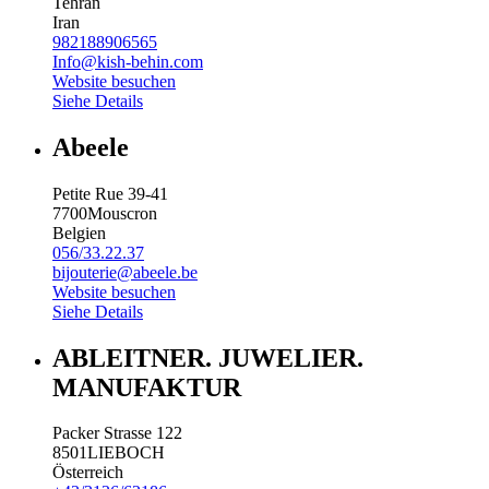
Tehran
Iran
982188906565
Info@kish-behin.com
Website besuchen
Siehe Details
Abeele
Petite Rue 39-41
7700
Mouscron
Belgien
056/33.22.37
bijouterie@abeele.be
Website besuchen
Siehe Details
ABLEITNER. JUWELIER.
MANUFAKTUR
Packer Strasse 122
8501
LIEBOCH
Österreich