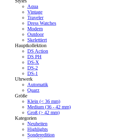
Styles
Aqua
Vintage
Traveler
Dress Watches
Modern
Outdoor
Skelettiert
Hauptkollektion
DS Action
DS PH
DS-X
DS-2
DS-1
Uhrwerk
Automatik
Quarz
Größe
Klein (< 36 mm)
Medium (36 - 42 mm)
Groß (> 42 mm)
Kategorien
Neuheiten
Highlights
Sonderedition