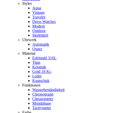
Styles
Aqua
Vintage
Traveler
Dress Watches
Modern
Outdoor
Skelettiert
Uhrwerk
Automatik
Quarz
Material
Edelstahl 316L
Titan
Keramik
Gold 18 Kt.
Leder
Kautschuk
Funktionen
Wasserbeständigkeit
Chronograph
Chronometer
Mondphase
Tachymeter
Farbe