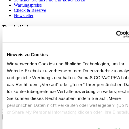
Wartungspreise
Check & Reserve
Newsletter
Rechtliches
Nutzungsbedingungen
Datenschutzerklärung
Hinweis zu Cookies
Hinweis zu Cookies
Impressum
Rücksendung und Entsorgung
Wir verwenden Cookies und ähnliche Technologien, um Ihr
Verkaufsbedingungen und Konditionen
Website-Erlebnis zu verbessern, den Datenverkehr zu analy
Widerruf des Vertrags
und gezielte Werbung zu schalten. Gemäß CCPA/CPRA hab
Willkommen im CERTINA Club
das Recht, dem „Verkauf“ oder „Teilen“ Ihrer persönlichen D
für kontextübergreifende Verhaltenswerbung zu widersprech
Abonnieren Sie unseren Newsletter und erhalten Sie exklusive
Sie können dieses Recht ausüben, indem Sie auf „Meine
Information
persönlichen Daten nicht verkaufen oder weitergeben“ (Do No
Anmelden
Land/Region auswählen
or Share My Personal Information) klicken oder Ihre Einstel
Sprachumschalter
unten anpassen.
Belgien