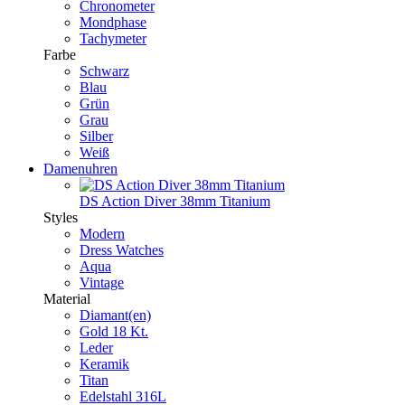
Chronometer
Mondphase
Tachymeter
Farbe
Schwarz
Blau
Grün
Grau
Silber
Weiß
Damenuhren
DS Action Diver 38mm Titanium
Styles
Modern
Dress Watches
Aqua
Vintage
Material
Diamant(en)
Gold 18 Kt.
Leder
Keramik
Titan
Edelstahl 316L