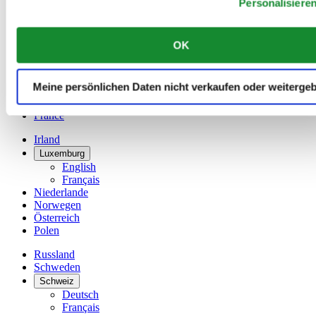
Personalisiere
Dutch
Français
China
OK
English
简体中文
Dänemark
Meine persönlichen Daten nicht verkaufen oder weiterge
Deutschland
Finnland
France
Irland
Luxemburg
English
Français
Niederlande
Norwegen
Österreich
Polen
Russland
Schweden
Schweiz
Deutsch
Français