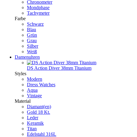
Chronometer
Mondphase
Tachymeter
Farbe
Schwarz
Blau
Grün
Grau
Silber
Weiß
Damenuhren
DS Action Diver 38mm Titanium
Styles
Modern
Dress Watches
Aqua
Vintage
Material
Diamant(en)
Gold 18 Kt.
Leder
Keramik
Titan
Edelstahl 316L