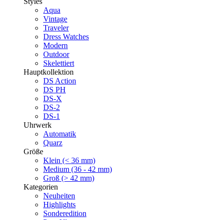
Styles
Aqua
Vintage
Traveler
Dress Watches
Modern
Outdoor
Skelettiert
Hauptkollektion
DS Action
DS PH
DS-X
DS-2
DS-1
Uhrwerk
Automatik
Quarz
Größe
Klein (< 36 mm)
Medium (36 - 42 mm)
Groß (> 42 mm)
Kategorien
Neuheiten
Highlights
Sonderedition