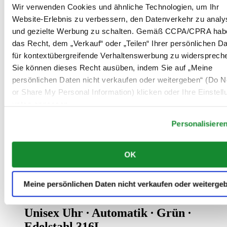
Wir verwenden Cookies und ähnliche Technologien, um Ihr
DS Action Diver 38mm Powermatic 80
Website-Erlebnis zu verbessern, den Datenverkehr zu analy
und gezielte Werbung zu schalten. Gemäß CCPA/CPRA hab
Unisex Uhr ∙ Automatik ∙ Blau ∙
das Recht, dem „Verkauf“ oder „Teilen“ Ihrer persönlichen D
Edelstahl 316L ∙ PVD-Beschichtung
für kontextübergreifende Verhaltenswerbung zu widersprech
Sie können dieses Recht ausüben, indem Sie auf „Meine
950 €
persönlichen Daten nicht verkaufen oder weitergeben“ (Do No
Bei händler reservieren
Filiale finden
or Share My Personal Information) klicken oder Ihre Einstel
Neu
unten anpassen.
Personalisiere
OK
Meine persönlichen Daten nicht verkaufen oder weiterge
DS Action Diver 38mm Powermatic 80
Unisex Uhr ∙ Automatik ∙ Grün ∙
Edelstahl 316L