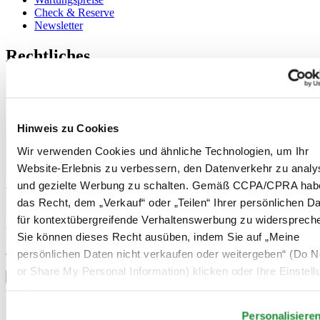
Check & Reserve
Newsletter
Rechtliches
Nutzungsbedingungen
Datenschutzerklärung
Hinweis zu Cookies
Impressum
Hinweis zu Cookies
Rücksendung und Entsorgung
Verkaufsbedingungen und Konditionen
Wir verwenden Cookies und ähnliche Technologien, um Ihr
Widerruf des Vertrags
Website-Erlebnis zu verbessern, den Datenverkehr zu analy
und gezielte Werbung zu schalten. Gemäß CCPA/CPRA hab
Willkommen im CERTINA Club
das Recht, dem „Verkauf“ oder „Teilen“ Ihrer persönlichen D
für kontextübergreifende Verhaltenswerbung zu widersprech
Abonnieren Sie unseren Newsletter und erhalten Sie exklusive
Sie können dieses Recht ausüben, indem Sie auf „Meine
Information
Anmelden
persönlichen Daten nicht verkaufen oder weitergeben“ (Do No
Land/Region auswählen
or Share My Personal Information) klicken oder Ihre Einstel
Sprachumschalter
unten anpassen.
Belgien
Personalisiere
Dutch