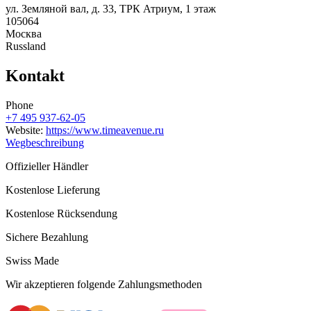
ул. Земляной вал, д. 33, ТРК Атриум, 1 этаж
105064
Москва
Russland
Kontakt
Phone
+7 495 937-62-05
Website:
https://www.timeavenue.ru
Wegbeschreibung
Offizieller Händler
Kostenlose Lieferung
Kostenlose Rücksendung
Sichere Bezahlung
Swiss Made
Wir akzeptieren folgende Zahlungsmethoden