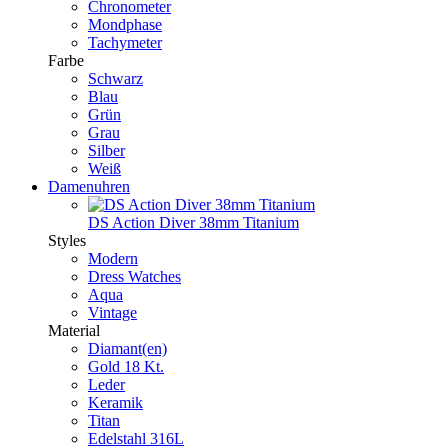
Chronometer
Mondphase
Tachymeter
Farbe
Schwarz
Blau
Grün
Grau
Silber
Weiß
Damenuhren
DS Action Diver 38mm Titanium
Styles
Modern
Dress Watches
Aqua
Vintage
Material
Diamant(en)
Gold 18 Kt.
Leder
Keramik
Titan
Edelstahl 316L