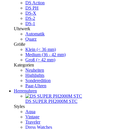
DS Action
DS PH
DS-X
DS-2
DS-1
Uhrwerk
Automatik
Quarz
Größe
Klein (< 36 mm)
Medium (36 - 42 mm)
Groß (> 42 mm)
Kategorien
Neuheiten
Highlights
Sonderedition
Paar-Uhren
Herrenuhren
DS SUPER PH2000M STC
Styles
Aqua
Vintage
Traveler
Dress Watches