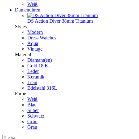
Weiß
Damenuhren
DS Action Diver 38mm Titanium
Styles
Modern
Dress Watches
Aqua
Vintage
Material
Diamant(en)
Gold 18 Kt.
Leder
Keramik
Titan
Edelstahl 316L
Farbe
Weiß
Blau
Silber
Schwarz
Grün
Grau