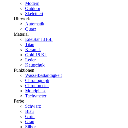
Modern
Outdoor
Skelettiert
Uhrwerk
Automatik
Quarz
Material
Edelstahl 316L
Titan
Keramik
Gold 18 Kt.
Leder
Kautschuk
Funktionen
Wasserbeständigkeit
Chronograph
Chronometer
Mondphase
Tachymeter
Farbe
Schwarz
Blau
Grün
Grau
Silber