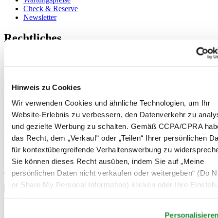
Check & Reserve
Newsletter
Rechtliches
Nutzungsbedingungen
Datenschutzerklärung
Hinweis zu Cookies
Impressum
Hinweis zu Cookies
Rücksendung und Entsorgung
Verkaufsbedingungen und Konditionen
Wir verwenden Cookies und ähnliche Technologien, um Ihr
Widerruf des Vertrags
Website-Erlebnis zu verbessern, den Datenverkehr zu analy
und gezielte Werbung zu schalten. Gemäß CCPA/CPRA hab
Willkommen im CERTINA Club
das Recht, dem „Verkauf“ oder „Teilen“ Ihrer persönlichen D
für kontextübergreifende Verhaltenswerbung zu widersprech
Abonnieren Sie unseren Newsletter und erhalten Sie exklusive
Sie können dieses Recht ausüben, indem Sie auf „Meine
Information
Anmelden
persönlichen Daten nicht verkaufen oder weitergeben“ (Do No
Land/Region auswählen
or Share My Personal Information) klicken oder Ihre Einstel
Sprachumschalter
unten anpassen.
Belgien
Personalisiere
Dutch