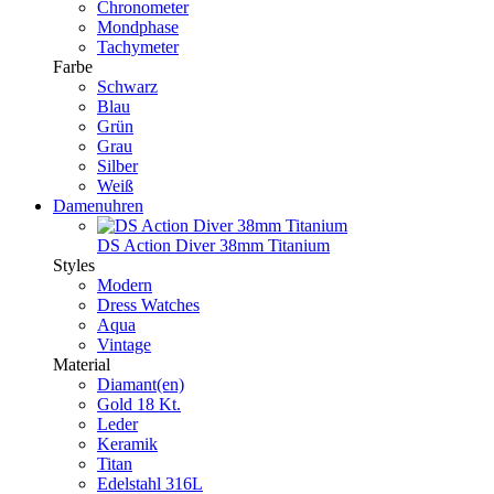
Chronometer
Mondphase
Tachymeter
Farbe
Schwarz
Blau
Grün
Grau
Silber
Weiß
Damenuhren
DS Action Diver 38mm Titanium
Styles
Modern
Dress Watches
Aqua
Vintage
Material
Diamant(en)
Gold 18 Kt.
Leder
Keramik
Titan
Edelstahl 316L