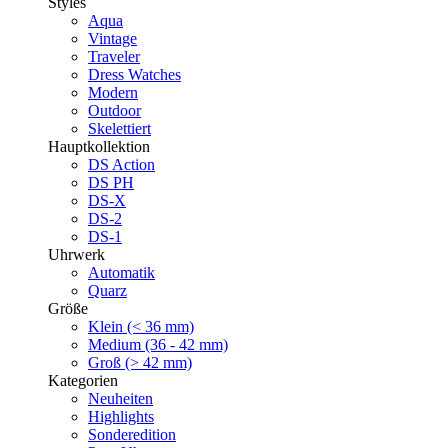
Styles
Aqua
Vintage
Traveler
Dress Watches
Modern
Outdoor
Skelettiert
Hauptkollektion
DS Action
DS PH
DS-X
DS-2
DS-1
Uhrwerk
Automatik
Quarz
Größe
Klein (< 36 mm)
Medium (36 - 42 mm)
Groß (> 42 mm)
Kategorien
Neuheiten
Highlights
Sonderedition