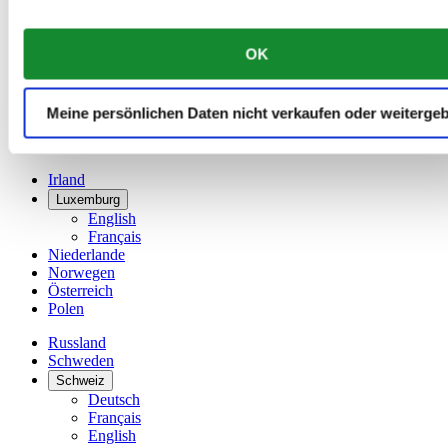
Français
China
English
OK
简体中文
Dänemark
Deutschland
Meine persönlichen Daten nicht verkaufen oder weiterge
Finnland
France
Irland
Luxemburg
English
Français
Niederlande
Norwegen
Österreich
Polen
Russland
Schweden
Schweiz
Deutsch
Français
English