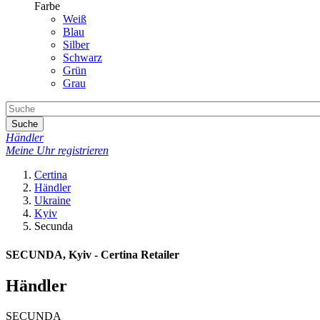
Farbe
Weiß
Blau
Silber
Schwarz
Grün
Grau
Suche
Händler
Meine Uhr registrieren
Certina
Händler
Ukraine
Kyiv
Secunda
SECUNDA, Kyiv - Certina Retailer
Händler
SECUNDA