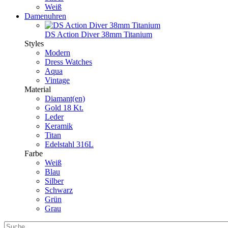
Weiß
Damenuhren
DS Action Diver 38mm Titanium
Styles
Modern
Dress Watches
Aqua
Vintage
Material
Diamant(en)
Gold 18 Kt.
Leder
Keramik
Titan
Edelstahl 316L
Farbe
Weiß
Blau
Silber
Schwarz
Grün
Grau