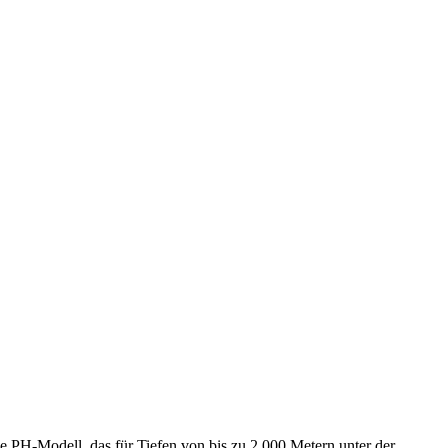
 PH-Modell, das für Tiefen von bis zu 2.000 Metern unter der