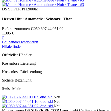
DS SUPER PH2000M
Herren Uhr ∙ Automatik ∙ Schwarz ∙ Titan
Referenznummer: C050.607.44.051.02
1.395 €
?
Bei händler reservieren
Filiale finden
Offizieller Händler
Kostenlose Lieferung
Kostenlose Rücksendung
Sichere Bezahlung
Swiss Made
Neu
Neu
Neu
Mit der neuen DS SUPER PH2000M verschiebt Certina die Grenzen sein