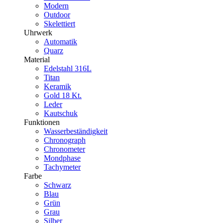
Modern
Outdoor
Skelettiert
Uhrwerk
Automatik
Quarz
Material
Edelstahl 316L
Titan
Keramik
Gold 18 Kt.
Leder
Kautschuk
Funktionen
Wasserbeständigkeit
Chronograph
Chronometer
Mondphase
Tachymeter
Farbe
Schwarz
Blau
Grün
Grau
Silber