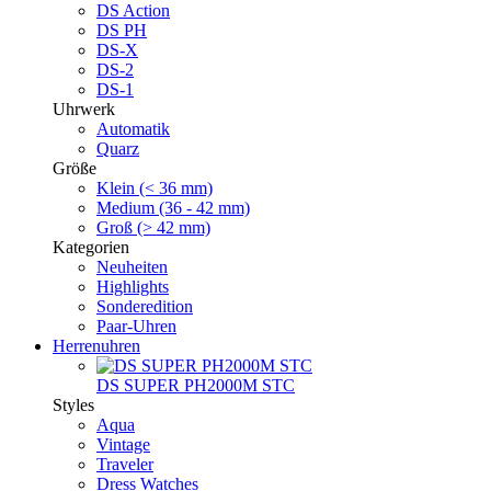
DS Action
DS PH
DS-X
DS-2
DS-1
Uhrwerk
Automatik
Quarz
Größe
Klein (< 36 mm)
Medium (36 - 42 mm)
Groß (> 42 mm)
Kategorien
Neuheiten
Highlights
Sonderedition
Paar-Uhren
Herrenuhren
DS SUPER PH2000M STC
Styles
Aqua
Vintage
Traveler
Dress Watches