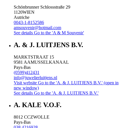
Schönbrunner Schlossstraße 29
1120
WIEN
Autriche
0043-1-8152586
amsouvenir@hotmail.com
See details
Go to the 'A & M Souvenir'
A. & J. LUITJENS B.V.
MARKTSTRAAT 15
9581 AA
MUSSELKANAAL
Pays-Bas
(0599)412431
info@juwelierluitjens.nl
Visit website
Go to the 'A. & J. LUITJENS B.V.' (open in
new window)
See details
Go to the 'A. & J. LUITJENS B.V.'
A. KALE V.O.F.
8012 CC
ZWOLLE
Pays-Bas
038 4216928