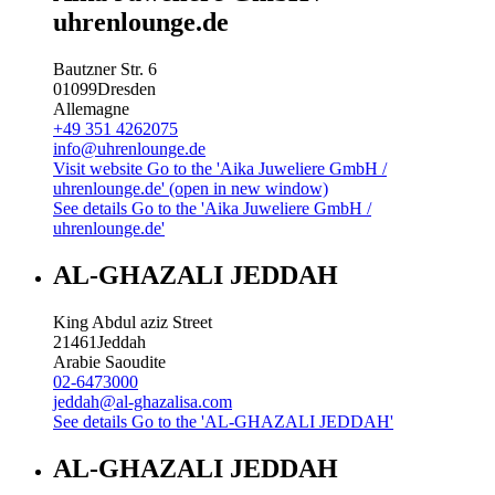
uhrenlounge.de
Bautzner Str. 6
01099
Dresden
Allemagne
+49 351 4262075
info@uhrenlounge.de
Visit website
Go to the 'Aika Juweliere GmbH /
uhrenlounge.de' (open in new window)
See details
Go to the 'Aika Juweliere GmbH /
uhrenlounge.de'
AL-GHAZALI JEDDAH
King Abdul aziz Street
21461
Jeddah
Arabie Saoudite
02-6473000
jeddah@al-ghazalisa.com
See details
Go to the 'AL-GHAZALI JEDDAH'
AL-GHAZALI JEDDAH