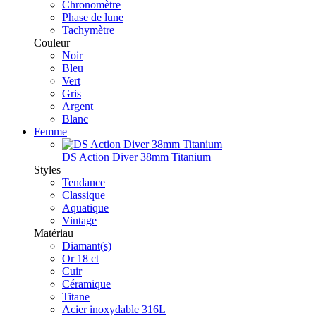
Chronomètre
Phase de lune
Tachymètre
Couleur
Noir
Bleu
Vert
Gris
Argent
Blanc
Femme
DS Action Diver 38mm Titanium
Styles
Tendance
Classique
Aquatique
Vintage
Matériau
Diamant(s)
Or 18 ct
Cuir
Céramique
Titane
Acier inoxydable 316L