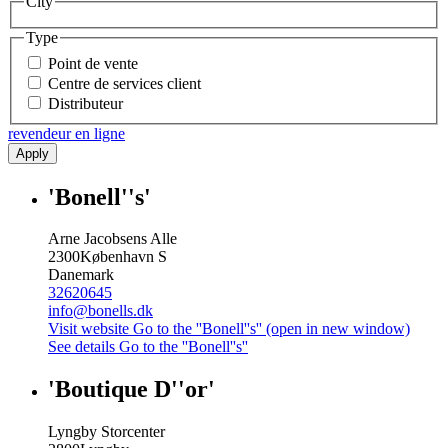
City
Type
Point de vente
Centre de services client
Distributeur
revendeur en ligne
Apply
'Bonell''s'
Arne Jacobsens Alle
2300
København S
Danemark
32620645
info@bonells.dk
Visit website
Go to the ''Bonell''s'' (open in new window)
See details
Go to the ''Bonell''s''
'Boutique D''or'
Lyngby Storcenter