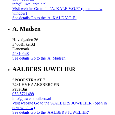
info@juwelierkale.nl
Visit website
Go to the 'A. KALE V.O.F.' (open in new
window)
See details
Go to the 'A. KALE V.O.F.'
A. Madsen
Hovedgaden 26
3460
Birkerød
Danemark
45810548
See details
Go to the 'A. Madsen'
AALBERS JUWELIER
SPOORSTRAAT 7
7481 HV
HAAKSBERGEN
Pays-Bas
053 5721488
info@juwelieraalbers.nl
Visit website
Go to the 'AALBERS JUWELIER' (open in
new window)
See details
Go to the 'AALBERS JUWELIER'