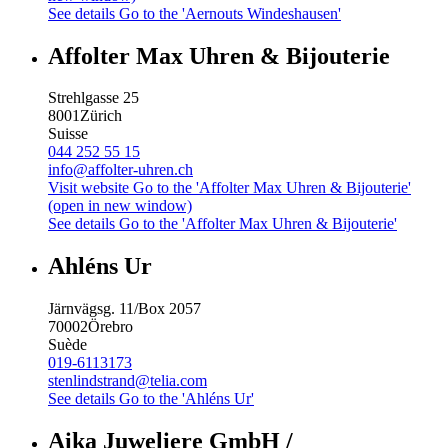
See details
Go to the 'Aernouts Windeshausen'
Affolter Max Uhren & Bijouterie
Strehlgasse 25
8001
Zürich
Suisse
044 252 55 15
info@affolter-uhren.ch
Visit website
Go to the 'Affolter Max Uhren & Bijouterie'
(open in new window)
See details
Go to the 'Affolter Max Uhren & Bijouterie'
Ahléns Ur
Järnvägsg. 11/Box 2057
70002
Örebro
Suède
019-6113173
stenlindstrand@telia.com
See details
Go to the 'Ahléns Ur'
Aika Juweliere GmbH /