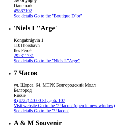
2800
Lyngby
Danemark
45887102
See details
Go to the ''Boutique D''or''
'Niels L''Arge'
Kongabrúgvin 1
110
Thorshavn
Îles Féroé
292311731
See details
Go to the ''Niels L''Arge''
7 Часов
ул. Щорса, 64, МТРК Белгородский Молл
Белгород
Russie
8 (4722) 40-00-81, доб. 107
Visit website
Go to the '7 Часов' (open in new window)
See details
Go to the '7 Часов'
A & M Souvenir