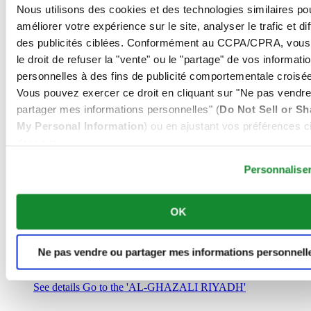
Arabie Saoudite
Nous utilisons des cookies et des technologies similaires po
00966 1 4032968
améliorer votre expérience sur le site, analyser le trafic et di
Riyadh@al-ghazalisa.com
des publicités ciblées. Conformément au CCPA/CPRA, vous
See details
Go to the 'AL-GHAZALI RIYADH'
le droit de refuser la "vente" ou le "partage" de vos informati
AL-GHAZALI RIYADH
personnelles à des fins de publicité comportementale croisée
Vous pouvez exercer ce droit en cliquant sur "Ne pas vendre
Olaya
partager mes informations personnelles" (
Do Not Sell or Sh
Riyadh
My Personal Information
) ou en ajustant vos préférences ci
Arabie Saoudite
00966 1 4561410
dessous.
Riyadh@al-ghazalisa.com
See details
Go to the 'AL-GHAZALI RIYADH'
Personnalise
AL-GHAZALI RIYADH
OK
Olaya
Riyadh
Arabie Saoudite
Ne pas vendre ou partager mes informations personnell
00966 1 4628858
Riyadh@al-ghazalisa.com
See details
Go to the 'AL-GHAZALI RIYADH'