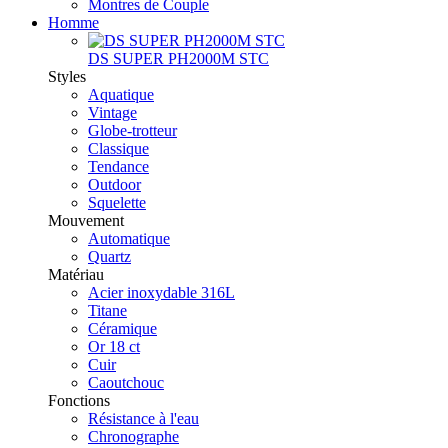
Montres de Couple
Homme
DS SUPER PH2000M STC
Styles
Aquatique
Vintage
Globe-trotteur
Classique
Tendance
Outdoor
Squelette
Mouvement
Automatique
Quartz
Matériau
Acier inoxydable 316L
Titane
Céramique
Or 18 ct
Cuir
Caoutchouc
Fonctions
Résistance à l'eau
Chronographe