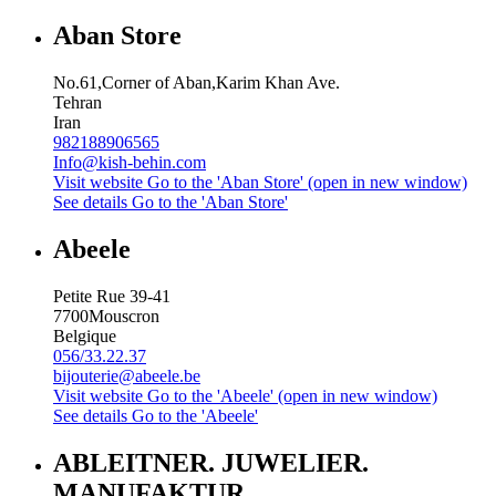
Aban Store
No.61,Corner of Aban,Karim Khan Ave.
Tehran
Iran
982188906565
Info@kish-behin.com
Visit website
Go to the 'Aban Store' (open in new window)
See details
Go to the 'Aban Store'
Abeele
Petite Rue 39-41
7700
Mouscron
Belgique
056/33.22.37
bijouterie@abeele.be
Visit website
Go to the 'Abeele' (open in new window)
See details
Go to the 'Abeele'
ABLEITNER. JUWELIER.
MANUFAKTUR