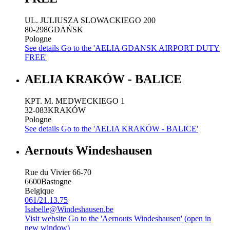
UL. JULIUSZA SLOWACKIEGO 200
80-298
GDAŃSK
Pologne
See details
Go to the 'AELIA GDANSK AIRPORT DUTY
FREE'
AELIA KRAKÓW - BALICE
KPT. M. MEDWECKIEGO 1
32-083
KRAKÓW
Pologne
See details
Go to the 'AELIA KRAKÓW - BALICE'
Aernouts Windeshausen
Rue du Vivier 66-70
6600
Bastogne
Belgique
061/21.13.75
Isabelle@Windeshausen.be
Visit website
Go to the 'Aernouts Windeshausen' (open in
new window)