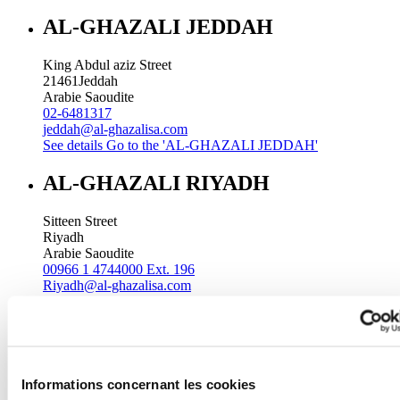
AL-GHAZALI JEDDAH
King Abdul aziz Street
21461
Jeddah
Arabie Saoudite
02-6481317
jeddah@al-ghazalisa.com
See details
Go to the 'AL-GHAZALI JEDDAH'
AL-GHAZALI RIYADH
Sitteen Street
Riyadh
Arabie Saoudite
00966 1 4744000 Ext. 196
Riyadh@al-ghazalisa.com
See details
Go to the 'AL-GHAZALI RIYADH'
AL-GHAZALI RIYADH
Batha
Informations concernant les cookies
Riyadh