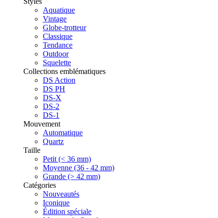
Styles
Aquatique
Vintage
Globe-trotteur
Classique
Tendance
Outdoor
Squelette
Collections emblématiques
DS Action
DS PH
DS-X
DS-2
DS-1
Mouvement
Automatique
Quartz
Taille
Petit (< 36 mm)
Moyenne (36 - 42 mm)
Grande (> 42 mm)
Catégories
Nouveautés
Iconique
Édition spéciale