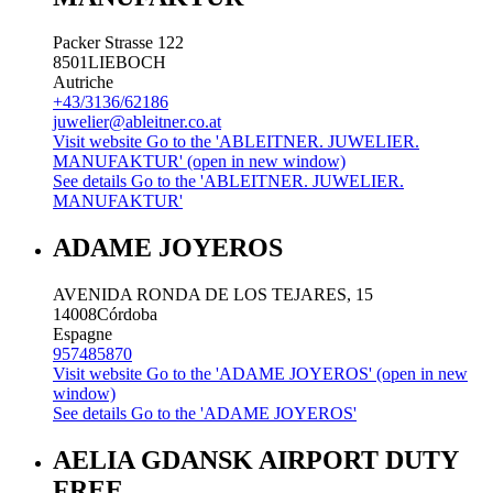
Packer Strasse 122
8501
LIEBOCH
Autriche
+43/3136/62186
juwelier@ableitner.co.at
Visit website
Go to the 'ABLEITNER. JUWELIER.
MANUFAKTUR' (open in new window)
See details
Go to the 'ABLEITNER. JUWELIER.
MANUFAKTUR'
ADAME JOYEROS
AVENIDA RONDA DE LOS TEJARES, 15
14008
Córdoba
Espagne
957485870
Visit website
Go to the 'ADAME JOYEROS' (open in new
window)
See details
Go to the 'ADAME JOYEROS'
AELIA GDANSK AIRPORT DUTY
FREE