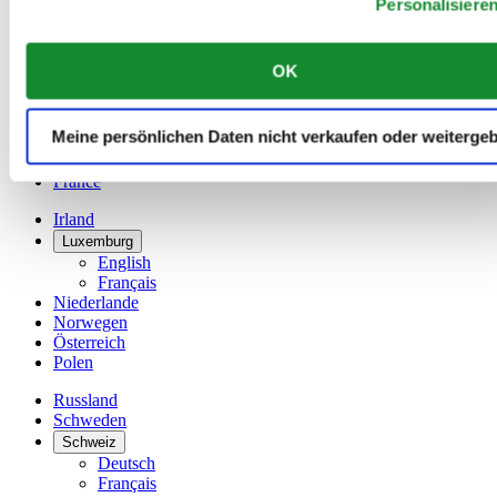
Personalisiere
Dutch
Français
China
OK
English
简体中文
Dänemark
Meine persönlichen Daten nicht verkaufen oder weiterge
Deutschland
Finnland
France
Irland
Luxemburg
English
Français
Niederlande
Norwegen
Österreich
Polen
Russland
Schweden
Schweiz
Deutsch
Français