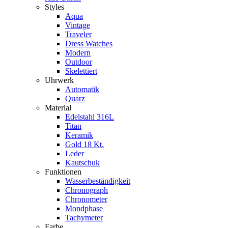
Styles
Aqua
Vintage
Traveler
Dress Watches
Modern
Outdoor
Skelettiert
Uhrwerk
Automatik
Quarz
Material
Edelstahl 316L
Titan
Keramik
Gold 18 Kt.
Leder
Kautschuk
Funktionen
Wasserbeständigkeit
Chronograph
Chronometer
Mondphase
Tachymeter
Farbe