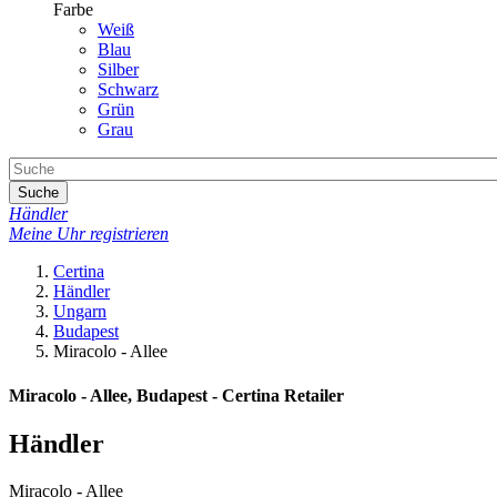
Farbe
Weiß
Blau
Silber
Schwarz
Grün
Grau
Suche
Händler
Meine Uhr registrieren
Certina
Händler
Ungarn
Budapest
Miracolo - Allee
Miracolo - Allee, Budapest - Certina Retailer
Händler
Miracolo - Allee