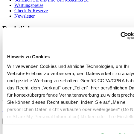
Wartungspreise
Check & Reserve
Newsletter
Rechtliches
Nutzungsbedingungen
Datenschutzerklärung
Hinweis zu Cookies
Hinweis zu Cookies
Impressum
Rücksendung und Entsorgung
Wir verwenden Cookies und ähnliche Technologien, um Ihr
Verkaufsbedingungen und Konditionen
Website-Erlebnis zu verbessern, den Datenverkehr zu analy
Widerruf des Vertrags
und gezielte Werbung zu schalten. Gemäß CCPA/CPRA hab
Willkommen im CERTINA Club
das Recht, dem „Verkauf“ oder „Teilen“ Ihrer persönlichen D
für kontextübergreifende Verhaltenswerbung zu widersprech
Abonnieren Sie unseren Newsletter und erhalten Sie exklusive
Sie können dieses Recht ausüben, indem Sie auf „Meine
Information
persönlichen Daten nicht verkaufen oder weitergeben“ (Do No
Anmelden
Land/Region auswählen
or Share My Personal Information) klicken oder Ihre Einstel
Sprachumschalter
unten anpassen.
Belgien