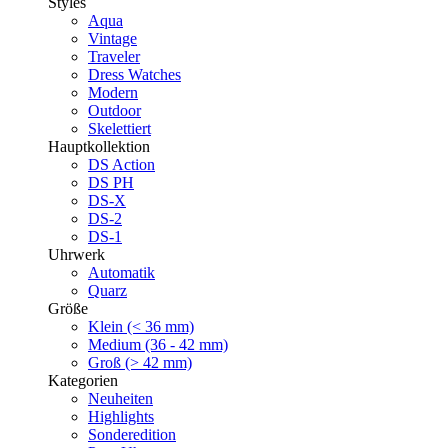
Styles
Aqua
Vintage
Traveler
Dress Watches
Modern
Outdoor
Skelettiert
Hauptkollektion
DS Action
DS PH
DS-X
DS-2
DS-1
Uhrwerk
Automatik
Quarz
Größe
Klein (< 36 mm)
Medium (36 - 42 mm)
Groß (> 42 mm)
Kategorien
Neuheiten
Highlights
Sonderedition