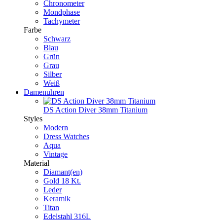
Chronometer
Mondphase
Tachymeter
Farbe
Schwarz
Blau
Grün
Grau
Silber
Weiß
Damenuhren
DS Action Diver 38mm Titanium
Styles
Modern
Dress Watches
Aqua
Vintage
Material
Diamant(en)
Gold 18 Kt.
Leder
Keramik
Titan
Edelstahl 316L