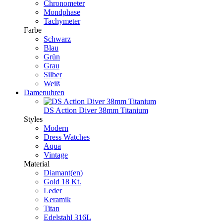
Chronometer
Mondphase
Tachymeter
Farbe
Schwarz
Blau
Grün
Grau
Silber
Weiß
Damenuhren
DS Action Diver 38mm Titanium
Styles
Modern
Dress Watches
Aqua
Vintage
Material
Diamant(en)
Gold 18 Kt.
Leder
Keramik
Titan
Edelstahl 316L