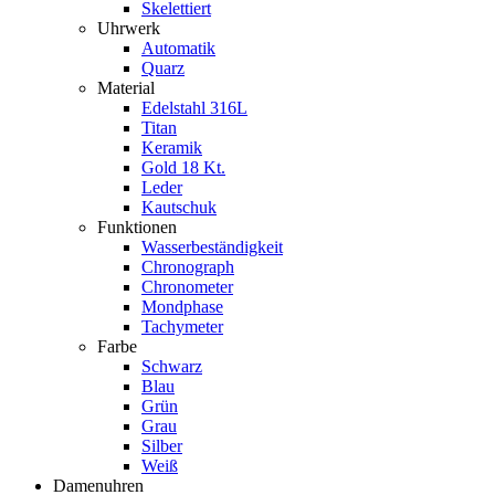
Skelettiert
Uhrwerk
Automatik
Quarz
Material
Edelstahl 316L
Titan
Keramik
Gold 18 Kt.
Leder
Kautschuk
Funktionen
Wasserbeständigkeit
Chronograph
Chronometer
Mondphase
Tachymeter
Farbe
Schwarz
Blau
Grün
Grau
Silber
Weiß
Damenuhren