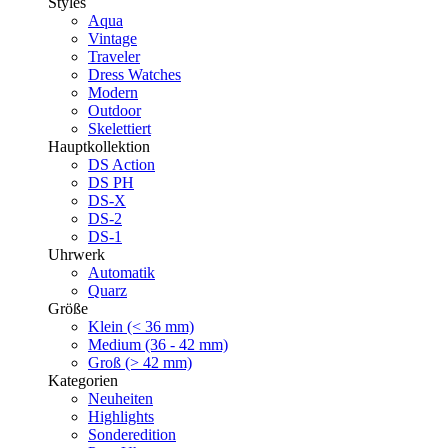
Styles
Aqua
Vintage
Traveler
Dress Watches
Modern
Outdoor
Skelettiert
Hauptkollektion
DS Action
DS PH
DS-X
DS-2
DS-1
Uhrwerk
Automatik
Quarz
Größe
Klein (< 36 mm)
Medium (36 - 42 mm)
Groß (> 42 mm)
Kategorien
Neuheiten
Highlights
Sonderedition