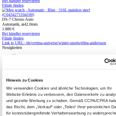
Bei händler reservieren
Filiale finden
DS-7 Chrono Auto
Automatik,
⌀
42.0mm
1.880 €
Bei händler reservieren
Filiale finden
Link to URL: /de/certina-universe/winter-sports/ebba-andersson
Neuigkeiten
12 Juni 2026
CERTINA DS SUPER PH2000M BUILT FOR
PRESSURE. READY FOR DEPTHS.
Hinweis zu Cookies
30 April 2026
Wir verwenden Cookies und ähnliche Technologien, um Ihr
DS ACTION DIVER 38MM TITANIUM: DREI NEUE
SOMMEREDITIONEN. LEICHT WIE EINE FEDER.
Website-Erlebnis zu verbessern, den Datenverkehr zu analy
HART WIE TITAN. STRAHLEND WIE DER SOMMER.
und gezielte Werbung zu schalten. Gemäß CCPA/CPRA hab
das Recht, dem „Verkauf“ oder „Teilen“ Ihrer persönlichen D
28 Januar 2026
DS-2: Im Einklang mit der Tradition, im Gleichklang der
für kontextübergreifende Verhaltenswerbung zu widersprech