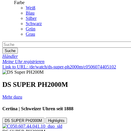
Farbe
Weiß
Blau
Silber
Schwarz
Grün
Grau
Suche
Händler
Meine Uhr registrieren
Link to URL: /de/watch/ds-super-ph2000m/c0506074405102
DS SUPER PH2000M
Mehr dazu
Certina | Schweizer Uhren seit 1888
DS SUPER PH2000M
Highlights