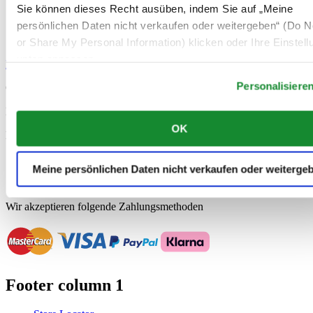
Herzen.
Sie können dieses Recht ausüben, indem Sie auf „Meine
persönlichen Daten nicht verkaufen oder weitergeben“ (Do No
13 November 2025
From the deepest to the highest, count on me
or Share My Personal Information) klicken oder Ihre Einstel
unten anpassen.
Mehr dazu
Personalisiere
Offizieller Händler
Kostenlose Lieferung
OK
Kostenlose Rücksendung
Sichere Bezahlung
Meine persönlichen Daten nicht verkaufen oder weiterge
Swiss Made
Wir akzeptieren folgende Zahlungsmethoden
Footer column 1