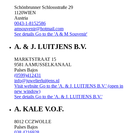
Schönbrunner Schlossstraße 29
1120
WIEN
Austria
0043-1-8152586
amsouvenir@hotmail.com
See details
Go to the 'A & M Souvenir'
A. & J. LUITJENS B.V.
MARKTSTRAAT 15
9581 AA
MUSSELKANAAL
Países Bajos
(0599)412431
info@juwelierluitjens.nl
Visit website
Go to the 'A. & J. LUITJENS B.V.' (open in
new window)
See details
Go to the 'A. & J. LUITJENS B.V.'
A. KALE V.O.F.
8012 CC
ZWOLLE
Países Bajos
038 4216928