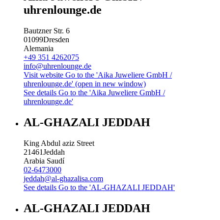
uhrenlounge.de
Bautzner Str. 6
01099
Dresden
Alemania
+49 351 4262075
info@uhrenlounge.de
Visit website
Go to the 'Aika Juweliere GmbH /
uhrenlounge.de' (open in new window)
See details
Go to the 'Aika Juweliere GmbH /
uhrenlounge.de'
AL-GHAZALI JEDDAH
King Abdul aziz Street
21461
Jeddah
Arabia Saudí
02-6473000
jeddah@al-ghazalisa.com
See details
Go to the 'AL-GHAZALI JEDDAH'
AL-GHAZALI JEDDAH