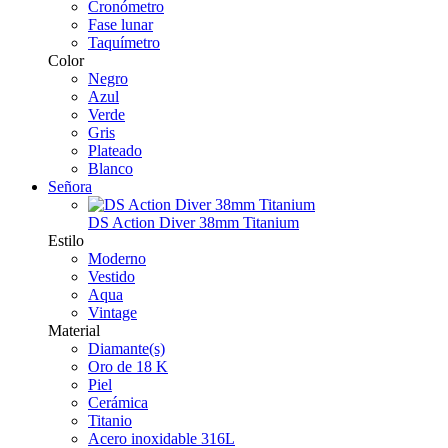
Cronómetro
Fase lunar
Taquímetro
Color
Negro
Azul
Verde
Gris
Plateado
Blanco
Señora
DS Action Diver 38mm Titanium
Estilo
Moderno
Vestido
Aqua
Vintage
Material
Diamante(s)
Oro de 18 K
Piel
Cerámica
Titanio
Acero inoxidable 316L