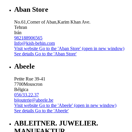
Aban Store
No.61,Corner of Aban,Karim Khan Ave.
Tehran
Irán
982188906565
Info@kish-behin.com
Visit website
Go to the 'Aban Store' (open in new window)
See details
Go to the 'Aban Store'
Abeele
Petite Rue 39-41
7700
Mouscron
Bélgica
056/33.22.37
bijouterie@abeele.be
Visit website
Go to the 'Abeele' (open in new window)
See details
Go to the 'Abeele'
ABLEITNER. JUWELIER.
MANUFAKTUR