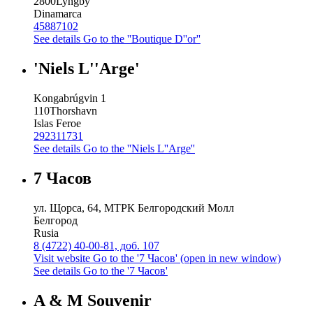
2800
Lyngby
Dinamarca
45887102
See details
Go to the ''Boutique D''or''
'Niels L''Arge'
Kongabrúgvin 1
110
Thorshavn
Islas Feroe
292311731
See details
Go to the ''Niels L''Arge''
7 Часов
ул. Щорса, 64, МТРК Белгородский Молл
Белгород
Rusia
8 (4722) 40-00-81, доб. 107
Visit website
Go to the '7 Часов' (open in new window)
See details
Go to the '7 Часов'
A & M Souvenir