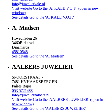
info@juwelierkale.nl
Visit website
Go to the 'A. KALE V.O.F.' (open in new
window)
See details
Go to the 'A. KALE V.O.F.'
A. Madsen
Hovedgaden 26
3460
Birkerød
Dinamarca
45810548
See details
Go to the 'A. Madsen'
AALBERS JUWELIER
SPOORSTRAAT 7
7481 HV
HAAKSBERGEN
Países Bajos
053 5721488
info@juwelieraalbers.nl
Visit website
Go to the 'AALBERS JUWELIER' (open in
new window)
See details
Go to the 'AALBERS JUWELIER'