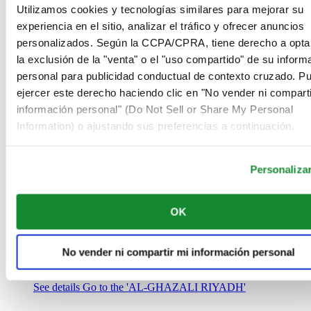
Arabia Saudí
Utilizamos cookies y tecnologías similares para mejorar su
00966 1 4032968
experiencia en el sitio, analizar el tráfico y ofrecer anuncios
Riyadh@al-ghazalisa.com
personalizados. Según la CCPA/CPRA, tiene derecho a opta
See details
Go to the 'AL-GHAZALI RIYADH'
la exclusión de la "venta" o el "uso compartido" de su inform
AL-GHAZALI RIYADH
personal para publicidad conductual de contexto cruzado. P
ejercer este derecho haciendo clic en "No vender ni comparti
Olaya
información personal" (Do Not Sell or Share My Personal
Riyadh
Information) o ajustando sus preferencias a continuación.
Arabia Saudí
00966 1 4561410
Riyadh@al-ghazalisa.com
See details
Go to the 'AL-GHAZALI RIYADH'
Personaliza
AL-GHAZALI RIYADH
OK
Olaya
Riyadh
Arabia Saudí
No vender ni compartir mi información personal
00966 1 4628858
Riyadh@al-ghazalisa.com
See details
Go to the 'AL-GHAZALI RIYADH'