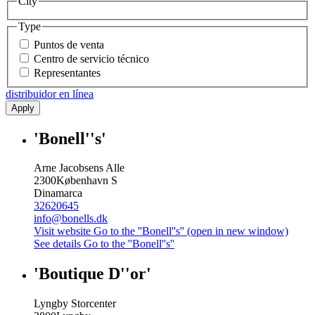
City
Type
Puntos de venta
Centro de servicio técnico
Representantes
distribuidor en línea
Apply
'Bonell''s'
Arne Jacobsens Alle
2300
København S
Dinamarca
32620645
info@bonells.dk
Visit website
Go to the ''Bonell''s'' (open in new window)
See details
Go to the ''Bonell''s''
'Boutique D''or'
Lyngby Storcenter