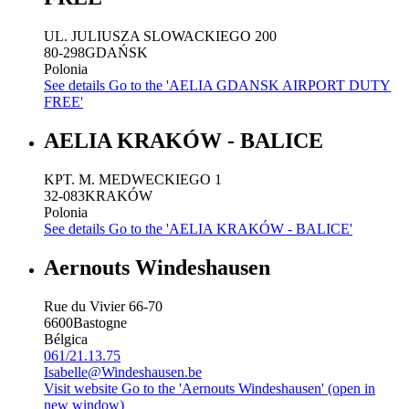
UL. JULIUSZA SLOWACKIEGO 200
80-298
GDAŃSK
Polonia
See details
Go to the 'AELIA GDANSK AIRPORT DUTY
FREE'
AELIA KRAKÓW - BALICE
KPT. M. MEDWECKIEGO 1
32-083
KRAKÓW
Polonia
See details
Go to the 'AELIA KRAKÓW - BALICE'
Aernouts Windeshausen
Rue du Vivier 66-70
6600
Bastogne
Bélgica
061/21.13.75
Isabelle@Windeshausen.be
Visit website
Go to the 'Aernouts Windeshausen' (open in
new window)