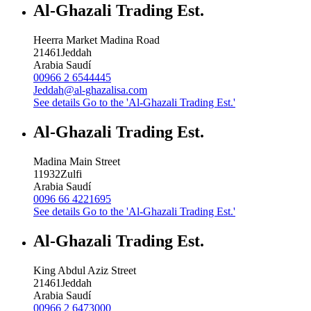
Al-Ghazali Trading Est.
Heerra Market Madina Road
21461
Jeddah
Arabia Saudí
00966 2 6544445
Jeddah@al-ghazalisa.com
See details
Go to the 'Al-Ghazali Trading Est.'
Al-Ghazali Trading Est.
Madina Main Street
11932
Zulfi
Arabia Saudí
0096 66 4221695
See details
Go to the 'Al-Ghazali Trading Est.'
Al-Ghazali Trading Est.
King Abdul Aziz Street
21461
Jeddah
Arabia Saudí
00966 2 6473000