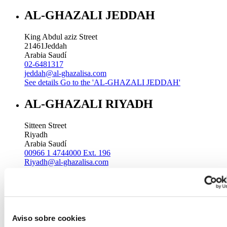
AL-GHAZALI JEDDAH
King Abdul aziz Street
21461
Jeddah
Arabia Saudí
02-6481317
jeddah@al-ghazalisa.com
See details
Go to the 'AL-GHAZALI JEDDAH'
AL-GHAZALI RIYADH
Sitteen Street
Riyadh
Arabia Saudí
00966 1 4744000 Ext. 196
Riyadh@al-ghazalisa.com
See details
Go to the 'AL-GHAZALI RIYADH'
AL-GHAZALI RIYADH
Batha
Aviso sobre cookies
Riyadh