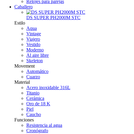
Relojes para parejas
Caballero
DS SUPER PH2000M STC
Estilo
Aqua
Vintage
Viajero
Vestido
Moderno
Al aire libre
Skeleton
Movement
Automático
Cuarzo
Material
Acero inoxidable 316L
Titanio
Cerámica
Oro de 18 K
Piel
Caucho
Funciones
Resistencia al agua
Cronógrafo