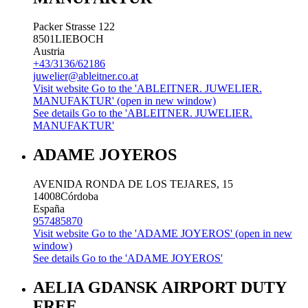
Packer Strasse 122
8501
LIEBOCH
Austria
+43/3136/62186
juwelier@ableitner.co.at
Visit website
Go to the 'ABLEITNER. JUWELIER.
MANUFAKTUR' (open in new window)
See details
Go to the 'ABLEITNER. JUWELIER.
MANUFAKTUR'
ADAME JOYEROS
AVENIDA RONDA DE LOS TEJARES, 15
14008
Córdoba
España
957485870
Visit website
Go to the 'ADAME JOYEROS' (open in new
window)
See details
Go to the 'ADAME JOYEROS'
AELIA GDANSK AIRPORT DUTY
FREE