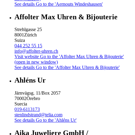
See details
Go to the 'Aernouts Windeshausen'
Affolter Max Uhren & Bijouterie
Strehlgasse 25
8001
Zürich
Suiza
044 252 55 15
info@affolter-uhren.ch
Visit website
Go to the 'Affolter Max Uhren & Bijouterie'
(open in new window)
See details
Go to the 'Affolter Max Uhren & Bijouterie'
Ahléns Ur
Järnvägsg. 11/Box 2057
70002
Örebro
Suecia
019-6113173
stenlindstrand@telia.com
See details
Go to the 'Ahléns Ur'
Aika Juweliere GmbH /