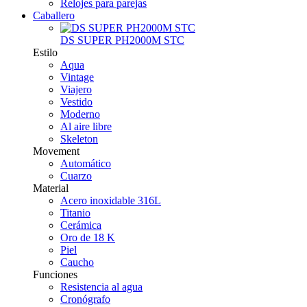
Relojes para parejas
Caballero
DS SUPER PH2000M STC
Estilo
Aqua
Vintage
Viajero
Vestido
Moderno
Al aire libre
Skeleton
Movement
Automático
Cuarzo
Material
Acero inoxidable 316L
Titanio
Cerámica
Oro de 18 K
Piel
Caucho
Funciones
Resistencia al agua
Cronógrafo