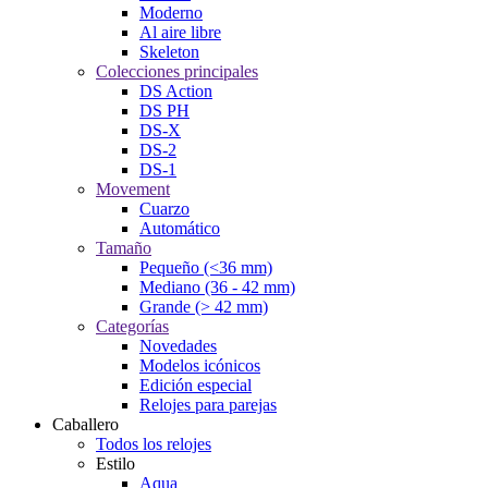
Moderno
Al aire libre
Skeleton
Colecciones principales
DS Action
DS PH
DS-X
DS-2
DS-1
Movement
Cuarzo
Automático
Tamaño
Pequeño (<36 mm)
Mediano (36 - 42 mm)
Grande (> 42 mm)
Categorías
Novedades
Modelos icónicos
Edición especial
Relojes para parejas
Caballero
Todos los relojes
Estilo
Aqua