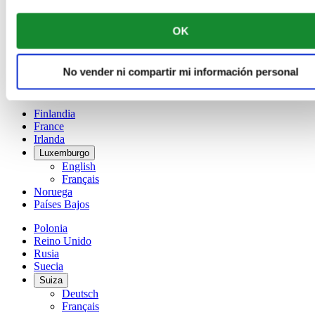
Dutch
Français
OK
China
English
简体中文
No vender ni compartir mi información personal
Dinamarca
España
Finlandia
France
Irlanda
Luxemburgo
English
Français
Noruega
Países Bajos
Polonia
Reino Unido
Rusia
Suecia
Suiza
Deutsch
Français