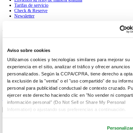
Tarifas de servicio
Check & Reserve
Newsletter
Avisos legales
Términos de uso
Aviso de privacidad
Aviso sobre cookies
Aviso sobre cookies
Condiciones de venta
Utilizamos cookies y tecnologías similares para mejorar su
Desistimiento del contrato
experiencia en el sitio, analizar el tráfico y ofrecer anuncios
Sistema de información
personalizados. Según la CCPA/CPRA, tiene derecho a opta
Únase al club Certina
la exclusión de la "venta" o el "uso compartido" de su inform
personal para publicidad conductual de contexto cruzado. P
Suscríbase para recibir información exclusiva
ejercer este derecho haciendo clic en "No vender ni comparti
Suscríbase
información personal" (Do Not Sell or Share My Personal
Seleccionar país/región
Information) o ajustando sus preferencias a continuación.
Alternador de idioma
Alemania
Austria
Personaliza
Bélgica