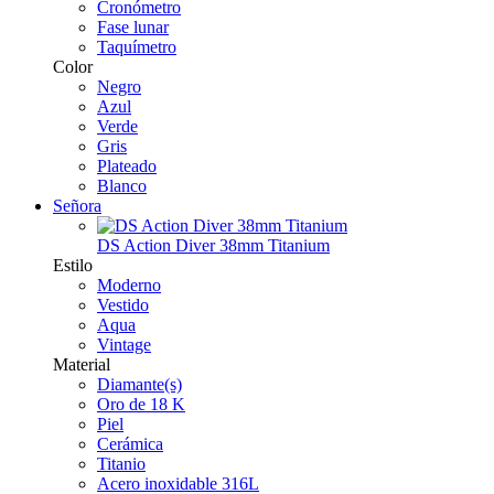
Cronómetro
Fase lunar
Taquímetro
Color
Negro
Azul
Verde
Gris
Plateado
Blanco
Señora
DS Action Diver 38mm Titanium
Estilo
Moderno
Vestido
Aqua
Vintage
Material
Diamante(s)
Oro de 18 K
Piel
Cerámica
Titanio
Acero inoxidable 316L