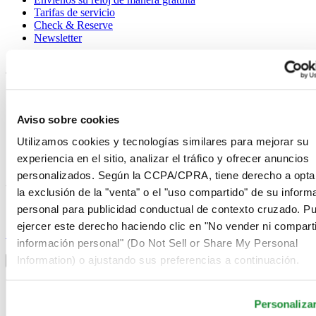
Tarifas de servicio
Check & Reserve
Newsletter
Avisos legales
Términos de uso
Aviso de privacidad
Aviso sobre cookies
Aviso sobre cookies
Condiciones de venta
Utilizamos cookies y tecnologías similares para mejorar su
Desistimiento del contrato
experiencia en el sitio, analizar el tráfico y ofrecer anuncios
Sistema de información
personalizados. Según la CCPA/CPRA, tiene derecho a opta
Únase al club Certina
la exclusión de la "venta" o el "uso compartido" de su inform
personal para publicidad conductual de contexto cruzado. P
Suscríbase para recibir información exclusiva
ejercer este derecho haciendo clic en "No vender ni comparti
Suscríbase
información personal" (Do Not Sell or Share My Personal
Seleccionar país/región
Information) o ajustando sus preferencias a continuación.
Alternador de idioma
Alemania
Austria
Personaliza
Bélgica