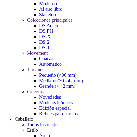
Moderno
Al aire libre
Skeleton
Colecciones principales
DS Action
DS PH
DS-X
DS-2
DS-1
Movement
Cuarzo
Automático
Tamaño
Pequeño (<36 mm)
Mediano (36 - 42 mm)
Grande (> 42 mm)
Categorías
Novedades
Modelos icónicos
Edición especial
Relojes para parejas
Caballero
Todos los relojes
Estilo
Aqua