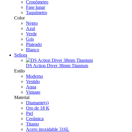
Cronómetro
Fase lunar
Taquímetro
Color
Negro
Azul
Verde
Gris
Plateado
Blanco
Señora
DS Action Diver 38mm Titanium
Estilo
Moderno
Vestido
Aqua
Vintage
Material
Diamante(s)
Oro de 18 K
Piel
Cerámica
Titanio
Acero inoxidable 316L