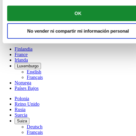
Dutch
Français
OK
China
English
简体中文
No vender ni compartir mi información personal
Dinamarca
España
Finlandia
France
Irlanda
Luxemburgo
English
Français
Noruega
Países Bajos
Polonia
Reino Unido
Rusia
Suecia
Suiza
Deutsch
Français