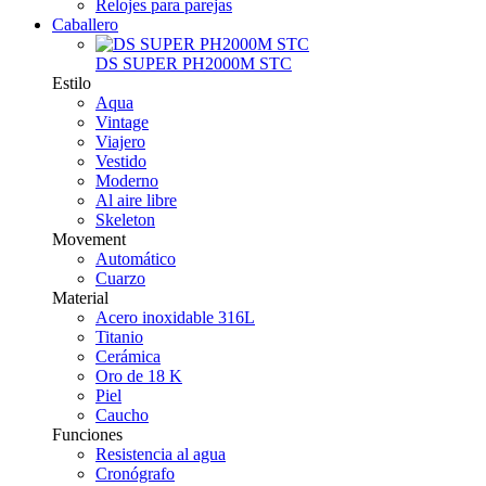
Relojes para parejas
Caballero
DS SUPER PH2000M STC
Estilo
Aqua
Vintage
Viajero
Vestido
Moderno
Al aire libre
Skeleton
Movement
Automático
Cuarzo
Material
Acero inoxidable 316L
Titanio
Cerámica
Oro de 18 K
Piel
Caucho
Funciones
Resistencia al agua
Cronógrafo