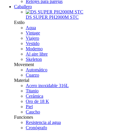
Relojes para parejas
Caballero
DS SUPER PH2000M STC
Estilo
Aqua
Vintage
Viajero
Vestido
Moderno
Al aire libre
Skeleton
Movement
Automático
Cuarzo
Material
Acero inoxidable 316L
Titanio
Cerámica
Oro de 18 K
Piel
Caucho
Funciones
Resistencia al agua
Cronógrafo