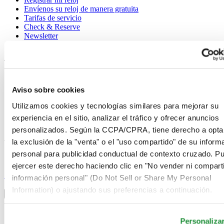
Envíenos su reloj de manera gratuita
Tarifas de servicio
Check & Reserve
Newsletter
Avisos legales
Términos de uso
Aviso de privacidad
Aviso sobre cookies
Aviso sobre cookies
Condiciones de venta
Utilizamos cookies y tecnologías similares para mejorar su
Desistimiento del contrato
experiencia en el sitio, analizar el tráfico y ofrecer anuncios
Sistema de información
personalizados. Según la CCPA/CPRA, tiene derecho a opta
la exclusión de la "venta" o el "uso compartido" de su inform
Únase al club Certina
personal para publicidad conductual de contexto cruzado. P
ejercer este derecho haciendo clic en "No vender ni comparti
Suscríbase para recibir información exclusiva
Suscríbase
información personal" (Do Not Sell or Share My Personal
Seleccionar país/región
Information) o ajustando sus preferencias a continuación.
Alternador de idioma
Alemania
Austria
Personaliza