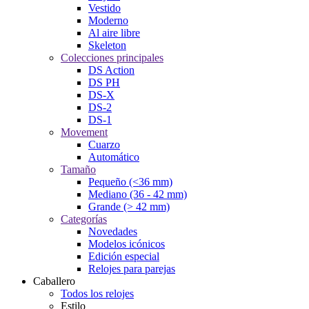
Vestido
Moderno
Al aire libre
Skeleton
Colecciones principales
DS Action
DS PH
DS-X
DS-2
DS-1
Movement
Cuarzo
Automático
Tamaño
Pequeño (<36 mm)
Mediano (36 - 42 mm)
Grande (> 42 mm)
Categorías
Novedades
Modelos icónicos
Edición especial
Relojes para parejas
Caballero
Todos los relojes
Estilo