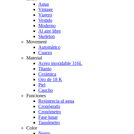
Aqua
Vintage
Viajero
Vestido
Moderno
Al aire libre
Skeleton
Movement
Automático
Cuarzo
Material
Acero inoxidable 316L
Titanio
Cerámica
Oro de 18 K
Piel
Caucho
Funciones
Resistencia al agua
Cronógrafo
Cronómetro
Fase lunar
Taquímetro
Color
Negro