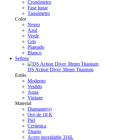
Cronómetro
Fase lunar
Taquímetro
Color
Negro
Azul
Verde
Gris
Plateado
Blanco
Señora
DS Action Diver 38mm Titanium
Estilo
Moderno
Vestido
Aqua
Vintage
Material
Diamante(s)
Oro de 18 K
Piel
Cerámica
Titanio
Acero inoxidable 316L