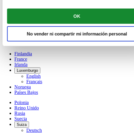
Bélgica
Dutch
Français
OK
China
English
简体中文
No vender ni compartir mi información personal
Dinamarca
España
Finlandia
France
Irlanda
Luxemburgo
English
Français
Noruega
Países Bajos
Polonia
Reino Unido
Rusia
Suecia
Suiza
Deutsch