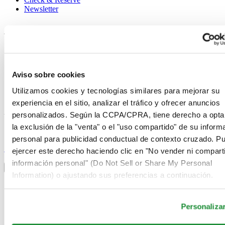
Newsletter
Avisos legales
Términos de uso
Aviso de privacidad
Aviso sobre cookies
Aviso sobre cookies
Condiciones de venta
Desistimiento del contrato
Utilizamos cookies y tecnologías similares para mejorar su
Sistema de información
experiencia en el sitio, analizar el tráfico y ofrecer anuncios
personalizados. Según la CCPA/CPRA, tiene derecho a opta
Únase al club Certina
la exclusión de la "venta" o el "uso compartido" de su inform
personal para publicidad conductual de contexto cruzado. P
Suscríbase para recibir información exclusiva
Suscríbase
ejercer este derecho haciendo clic en "No vender ni comparti
Seleccionar país/región
información personal" (Do Not Sell or Share My Personal
Alternador de idioma
Information) o ajustando sus preferencias a continuación.
Alemania
Austria
Bélgica
Personaliza
Dutch
Français