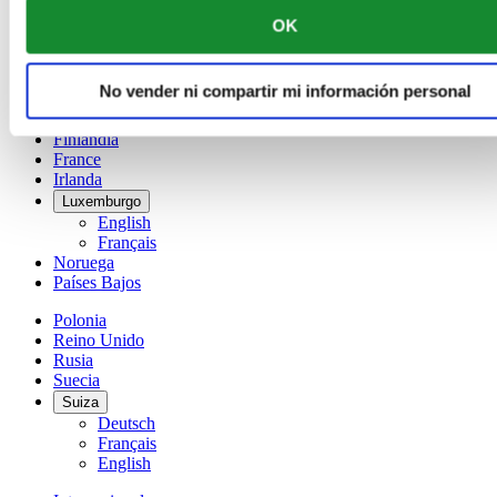
China
OK
English
简体中文
Dinamarca
No vender ni compartir mi información personal
España
Finlandia
France
Irlanda
Luxemburgo
English
Français
Noruega
Países Bajos
Polonia
Reino Unido
Rusia
Suecia
Suiza
Deutsch
Français
English