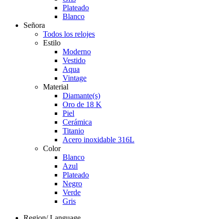
Plateado
Blanco
Señora
Todos los relojes
Estilo
Moderno
Vestido
Aqua
Vintage
Material
Diamante(s)
Oro de 18 K
Piel
Cerámica
Titanio
Acero inoxidable 316L
Color
Blanco
Azul
Plateado
Negro
Verde
Gris
Region/ Language