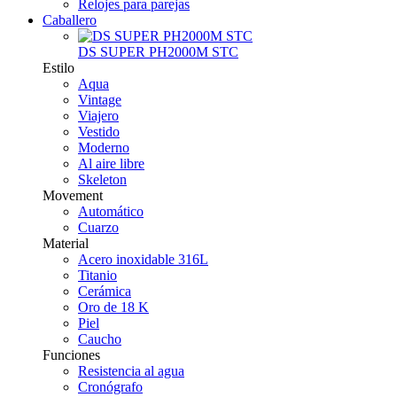
Relojes para parejas
Caballero
DS SUPER PH2000M STC
Estilo
Aqua
Vintage
Viajero
Vestido
Moderno
Al aire libre
Skeleton
Movement
Automático
Cuarzo
Material
Acero inoxidable 316L
Titanio
Cerámica
Oro de 18 K
Piel
Caucho
Funciones
Resistencia al agua
Cronógrafo