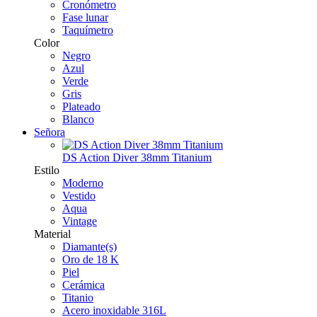
Cronómetro
Fase lunar
Taquímetro
Color
Negro
Azul
Verde
Gris
Plateado
Blanco
Señora
DS Action Diver 38mm Titanium
Estilo
Moderno
Vestido
Aqua
Vintage
Material
Diamante(s)
Oro de 18 K
Piel
Cerámica
Titanio
Acero inoxidable 316L