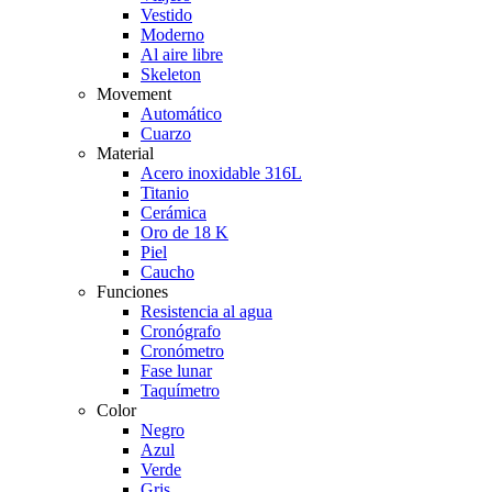
Vestido
Moderno
Al aire libre
Skeleton
Movement
Automático
Cuarzo
Material
Acero inoxidable 316L
Titanio
Cerámica
Oro de 18 K
Piel
Caucho
Funciones
Resistencia al agua
Cronógrafo
Cronómetro
Fase lunar
Taquímetro
Color
Negro
Azul
Verde
Gris