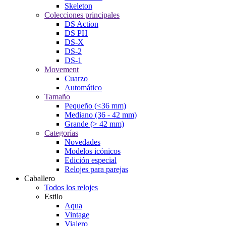
Skeleton
Colecciones principales
DS Action
DS PH
DS-X
DS-2
DS-1
Movement
Cuarzo
Automático
Tamaño
Pequeño (<36 mm)
Mediano (36 - 42 mm)
Grande (> 42 mm)
Categorías
Novedades
Modelos icónicos
Edición especial
Relojes para parejas
Caballero
Todos los relojes
Estilo
Aqua
Vintage
Viajero