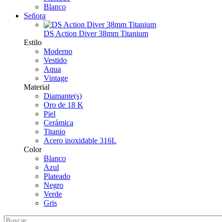
Blanco
Señora
DS Action Diver 38mm Titanium
Estilo
Moderno
Vestido
Aqua
Vintage
Material
Diamante(s)
Oro de 18 K
Piel
Cerámica
Titanio
Acero inoxidable 316L
Color
Blanco
Azul
Plateado
Negro
Verde
Gris