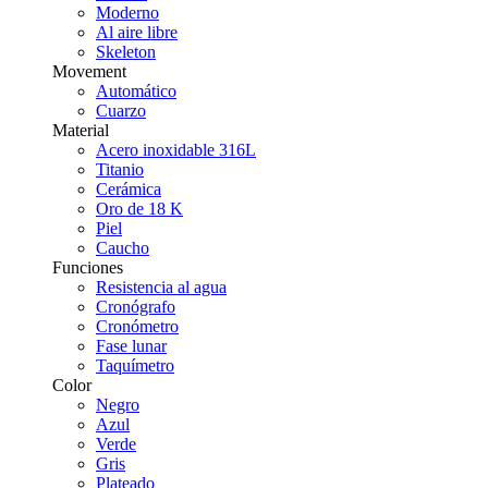
Moderno
Al aire libre
Skeleton
Movement
Automático
Cuarzo
Material
Acero inoxidable 316L
Titanio
Cerámica
Oro de 18 K
Piel
Caucho
Funciones
Resistencia al agua
Cronógrafo
Cronómetro
Fase lunar
Taquímetro
Color
Negro
Azul
Verde
Gris
Plateado