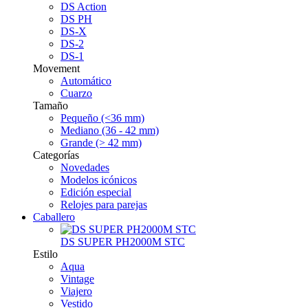
DS Action
DS PH
DS-X
DS-2
DS-1
Movement
Automático
Cuarzo
Tamaño
Pequeño (<36 mm)
Mediano (36 - 42 mm)
Grande (> 42 mm)
Categorías
Novedades
Modelos icónicos
Edición especial
Relojes para parejas
Caballero
DS SUPER PH2000M STC
Estilo
Aqua
Vintage
Viajero
Vestido