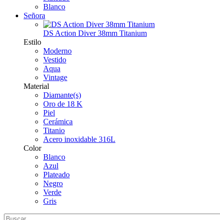
Blanco
Señora
DS Action Diver 38mm Titanium
Estilo
Moderno
Vestido
Aqua
Vintage
Material
Diamante(s)
Oro de 18 K
Piel
Cerámica
Titanio
Acero inoxidable 316L
Color
Blanco
Azul
Plateado
Negro
Verde
Gris