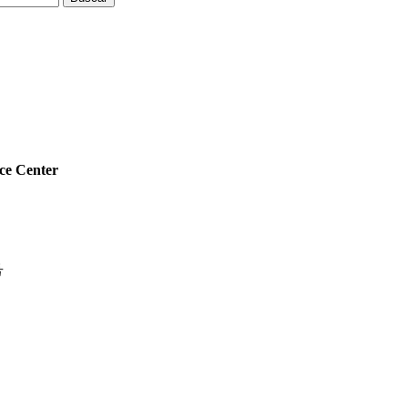
 Center
号