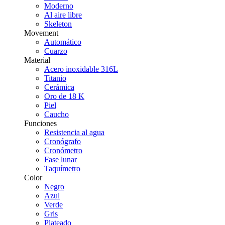
Moderno
Al aire libre
Skeleton
Movement
Automático
Cuarzo
Material
Acero inoxidable 316L
Titanio
Cerámica
Oro de 18 K
Piel
Caucho
Funciones
Resistencia al agua
Cronógrafo
Cronómetro
Fase lunar
Taquímetro
Color
Negro
Azul
Verde
Gris
Plateado