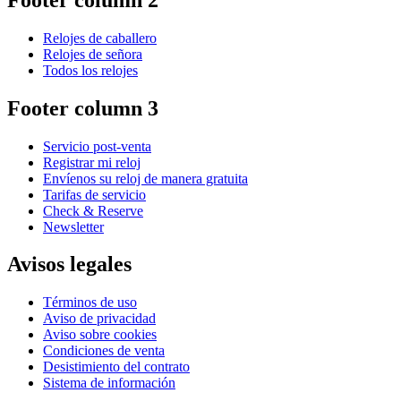
Relojes de caballero
Relojes de señora
Todos los relojes
Footer column 3
Servicio post-venta
Registrar mi reloj
Envíenos su reloj de manera gratuita
Tarifas de servicio
Check & Reserve
Newsletter
Avisos legales
Términos de uso
Aviso de privacidad
Aviso sobre cookies
Condiciones de venta
Desistimiento del contrato
Sistema de información