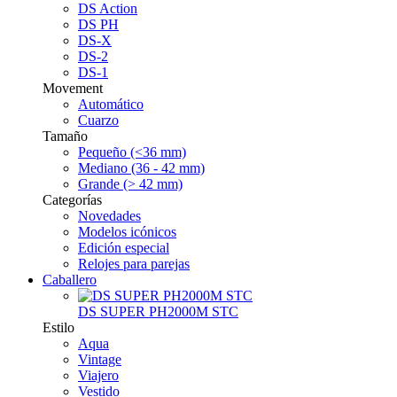
DS Action
DS PH
DS-X
DS-2
DS-1
Movement
Automático
Cuarzo
Tamaño
Pequeño (<36 mm)
Mediano (36 - 42 mm)
Grande (> 42 mm)
Categorías
Novedades
Modelos icónicos
Edición especial
Relojes para parejas
Caballero
DS SUPER PH2000M STC
Estilo
Aqua
Vintage
Viajero
Vestido