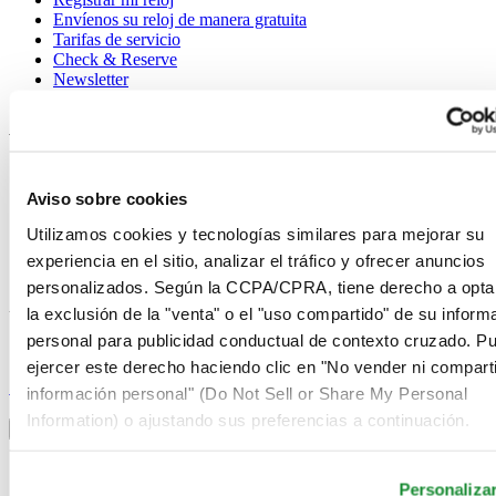
Envíenos su reloj de manera gratuita
Tarifas de servicio
Check & Reserve
Newsletter
Avisos legales
Términos de uso
Aviso de privacidad
Aviso sobre cookies
Aviso sobre cookies
Condiciones de venta
Utilizamos cookies y tecnologías similares para mejorar su
Desistimiento del contrato
experiencia en el sitio, analizar el tráfico y ofrecer anuncios
Sistema de información
personalizados. Según la CCPA/CPRA, tiene derecho a opta
la exclusión de la "venta" o el "uso compartido" de su inform
Únase al club Certina
personal para publicidad conductual de contexto cruzado. P
ejercer este derecho haciendo clic en "No vender ni comparti
Suscríbase para recibir información exclusiva
Suscríbase
información personal" (Do Not Sell or Share My Personal
Seleccionar país/región
Information) o ajustando sus preferencias a continuación.
Alternador de idioma
Alemania
Austria
Personaliza