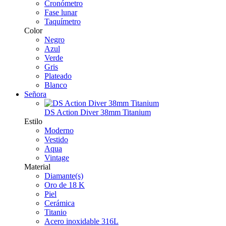
Cronómetro
Fase lunar
Taquímetro
Color
Negro
Azul
Verde
Gris
Plateado
Blanco
Señora
DS Action Diver 38mm Titanium
Estilo
Moderno
Vestido
Aqua
Vintage
Material
Diamante(s)
Oro de 18 K
Piel
Cerámica
Titanio
Acero inoxidable 316L