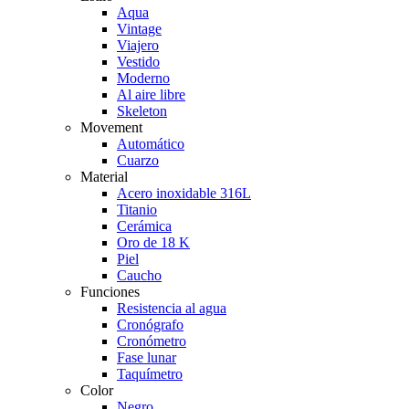
Aqua
Vintage
Viajero
Vestido
Moderno
Al aire libre
Skeleton
Movement
Automático
Cuarzo
Material
Acero inoxidable 316L
Titanio
Cerámica
Oro de 18 K
Piel
Caucho
Funciones
Resistencia al agua
Cronógrafo
Cronómetro
Fase lunar
Taquímetro
Color
Negro