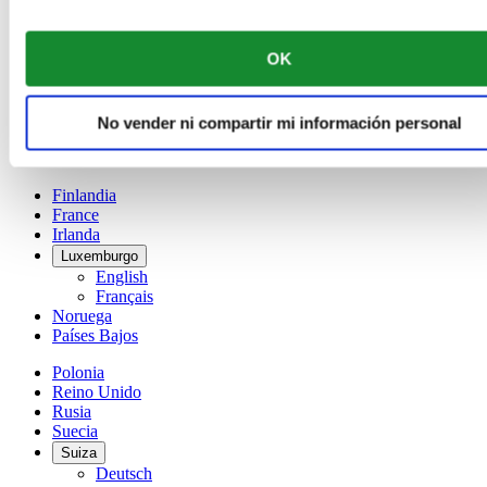
Bélgica
Dutch
Français
OK
China
English
简体中文
No vender ni compartir mi información personal
Dinamarca
España
Finlandia
France
Irlanda
Luxemburgo
English
Français
Noruega
Países Bajos
Polonia
Reino Unido
Rusia
Suecia
Suiza
Deutsch