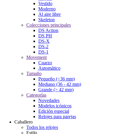
Vestido
Moderno
Al aire libre
Skeleton
Colecciones principales
DS Action
DS PH
DS-X
DS-2
DS-1
Movement
Cuarzo
Automático
Tamaño
Pequeño (<36 mm)
Mediano (36 - 42 mm)
Grande (> 42 mm)
Categorías
Novedades
Modelos icónicos
Edición especial
Relojes para parejas
Caballero
Todos los relojes
Estilo