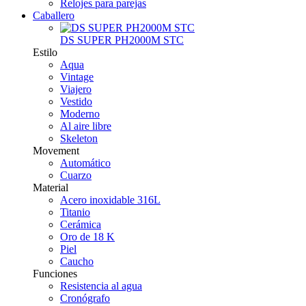
Relojes para parejas
Caballero
DS SUPER PH2000M STC
Estilo
Aqua
Vintage
Viajero
Vestido
Moderno
Al aire libre
Skeleton
Movement
Automático
Cuarzo
Material
Acero inoxidable 316L
Titanio
Cerámica
Oro de 18 K
Piel
Caucho
Funciones
Resistencia al agua
Cronógrafo