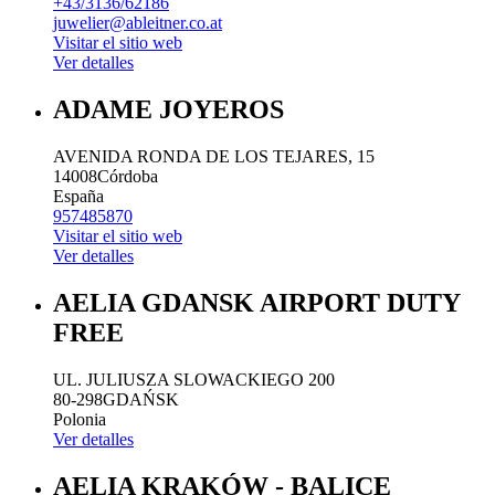
+43/3136/62186
juwelier@ableitner.co.at
Visitar el sitio web
Ver detalles
ADAME JOYEROS
AVENIDA RONDA DE LOS TEJARES, 15
14008
Córdoba
España
957485870
Visitar el sitio web
Ver detalles
AELIA GDANSK AIRPORT DUTY
FREE
UL. JULIUSZA SLOWACKIEGO 200
80-298
GDAŃSK
Polonia
Ver detalles
AELIA KRAKÓW - BALICE