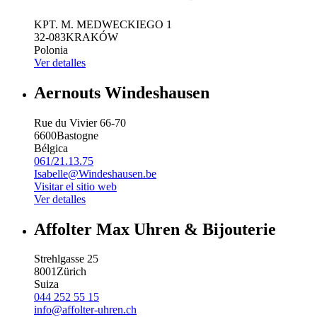
KPT. M. MEDWECKIEGO 1
32-083
KRAKÓW
Polonia
Ver detalles
Aernouts Windeshausen
Rue du Vivier 66-70
6600
Bastogne
Bélgica
061/21.13.75
Isabelle@Windeshausen.be
Visitar el sitio web
Ver detalles
Affolter Max Uhren & Bijouterie
Strehlgasse 25
8001
Zürich
Suiza
044 252 55 15
info@affolter-uhren.ch