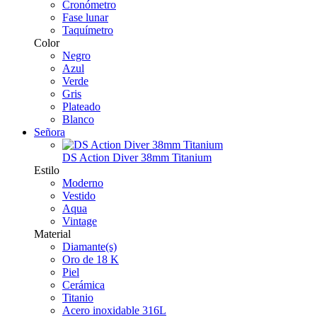
Cronómetro
Fase lunar
Taquímetro
Color
Negro
Azul
Verde
Gris
Plateado
Blanco
Señora
DS Action Diver 38mm Titanium
Estilo
Moderno
Vestido
Aqua
Vintage
Material
Diamante(s)
Oro de 18 K
Piel
Cerámica
Titanio
Acero inoxidable 316L