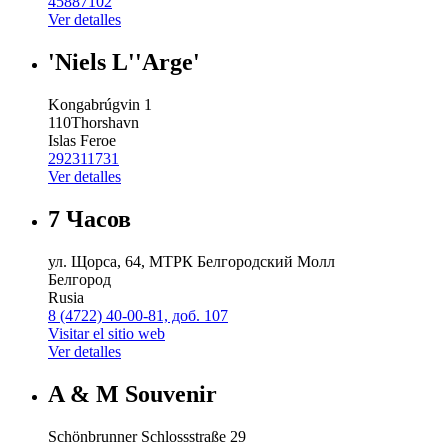
45887102
Ver detalles
'Niels L''Arge'
Kongabrúgvin 1
110
Thorshavn
Islas Feroe
292311731
Ver detalles
7 Часов
ул. Щорса, 64, МТРК Белгородский Молл
Белгород
Rusia
8 (4722) 40-00-81, доб. 107
Visitar el sitio web
Ver detalles
A & M Souvenir
Schönbrunner Schlossstraße 29