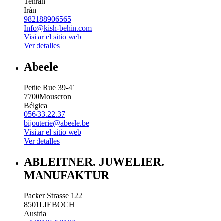
Tehran
Irán
982188906565
Info@kish-behin.com
Visitar el sitio web
Ver detalles
Abeele
Petite Rue 39-41
7700
Mouscron
Bélgica
056/33.22.37
bijouterie@abeele.be
Visitar el sitio web
Ver detalles
ABLEITNER. JUWELIER.
MANUFAKTUR
Packer Strasse 122
8501
LIEBOCH
Austria