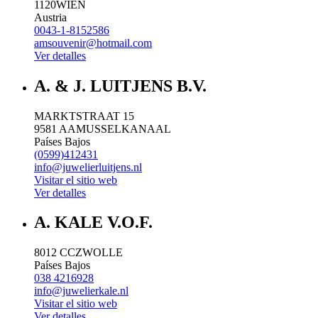
1120
WIEN
Austria
0043-1-8152586
amsouvenir@hotmail.com
Ver detalles
A. & J. LUITJENS B.V.
MARKTSTRAAT 15
9581 AA
MUSSELKANAAL
Países Bajos
(0599)412431
info@juwelierluitjens.nl
Visitar el sitio web
Ver detalles
A. KALE V.O.F.
8012 CC
ZWOLLE
Países Bajos
038 4216928
info@juwelierkale.nl
Visitar el sitio web
Ver detalles