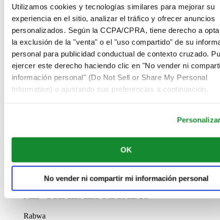
Ver detalles
Utilizamos cookies y tecnologías similares para mejorar su
experiencia en el sitio, analizar el tráfico y ofrecer anuncios
AL-GHAZALI RIYADH
personalizados. Según la CCPA/CPRA, tiene derecho a opta
la exclusión de la "venta" o el "uso compartido" de su inform
Olaya
Riyadh
personal para publicidad conductual de contexto cruzado. P
Arabia Saudí
ejercer este derecho haciendo clic en "No vender ni comparti
00966 1 4628858
información personal" (Do Not Sell or Share My Personal
Riyadh@al-ghazalisa.com
Ver detalles
Information) o ajustando sus preferencias a continuación.
AL-GHAZALI RIYADH
Personaliza
Airport road
Riyadh
Arabia Saudí
OK
00966 1 2535440
Riyadh@al-ghazalisa.com
Ver detalles
No vender ni compartir mi información personal
AL-GHAZALI RIYADH
Rabwa