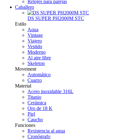
Relojes para parejas
Caballero
DS SUPER PH2000M STC
Estilo
Aqua
Vintage
Viajero
Vestido
Moderno
Al aire libre
Skeleton
Movement
Automático
Cuarzo
Material
Acero inoxidable 316L
Titanio
Cerámica
Oro de 18 K
Piel
Caucho
Funciones
Resistencia al agua
Cronógrafo