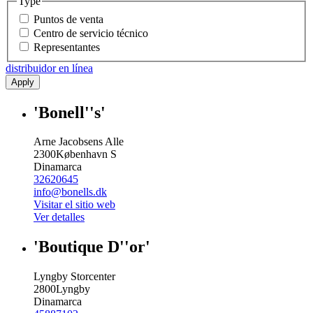
Type
Puntos de venta
Centro de servicio técnico
Representantes
distribuidor en línea
Apply
'Bonell''s'
Arne Jacobsens Alle
2300
København S
Dinamarca
32620645
info@bonells.dk
Visitar el sitio web
Ver detalles
'Boutique D''or'
Lyngby Storcenter
2800
Lyngby
Dinamarca