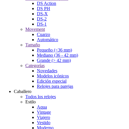
DS Action
DS PH
DS-X
DS-2
DS-1
Movement
Cuarzo
Automático
Tamaño
Pequeño (<36 mm)
Mediano (36 - 42 mm)
Grande (> 42 mm)
Categorías
Novedades
Modelos icónicos
Edición especial
Relojes para parejas
Caballero
Todos los relojes
Estilo
Aqua
Vintage
Viajero
Vestido
Moderno