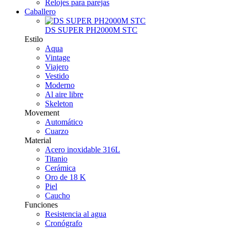
Relojes para parejas
Caballero
DS SUPER PH2000M STC
Estilo
Aqua
Vintage
Viajero
Vestido
Moderno
Al aire libre
Skeleton
Movement
Automático
Cuarzo
Material
Acero inoxidable 316L
Titanio
Cerámica
Oro de 18 K
Piel
Caucho
Funciones
Resistencia al agua
Cronógrafo