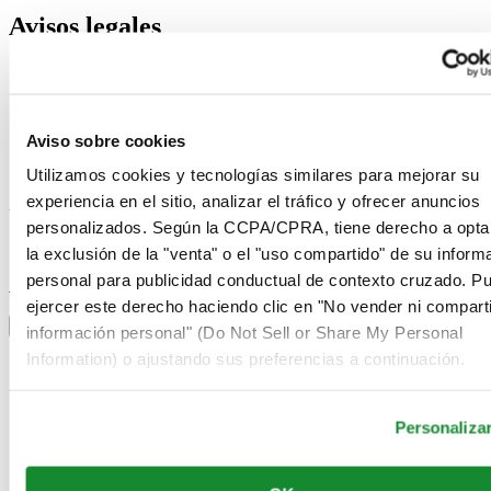
Avisos legales
Términos de uso
Aviso de privacidad
Aviso sobre cookies
Condiciones de venta
Aviso sobre cookies
Desistimiento del contrato
Sistema de información
Utilizamos cookies y tecnologías similares para mejorar su
experiencia en el sitio, analizar el tráfico y ofrecer anuncios
Únase al club Certina
personalizados. Según la CCPA/CPRA, tiene derecho a opta
la exclusión de la "venta" o el "uso compartido" de su inform
Suscríbase para recibir información exclusiva
personal para publicidad conductual de contexto cruzado. P
Suscríbase
Seleccionar país/región
ejercer este derecho haciendo clic en "No vender ni comparti
Alternador de idioma
información personal" (Do Not Sell or Share My Personal
Information) o ajustando sus preferencias a continuación.
Alemania
Austria
Bélgica
Dutch
Personaliza
Français
China
English