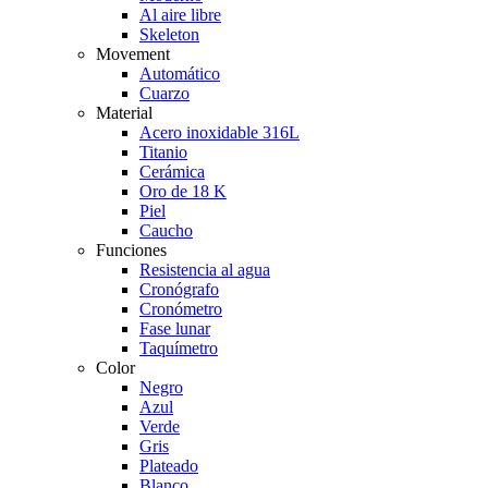
Al aire libre
Skeleton
Movement
Automático
Cuarzo
Material
Acero inoxidable 316L
Titanio
Cerámica
Oro de 18 K
Piel
Caucho
Funciones
Resistencia al agua
Cronógrafo
Cronómetro
Fase lunar
Taquímetro
Color
Negro
Azul
Verde
Gris
Plateado
Blanco