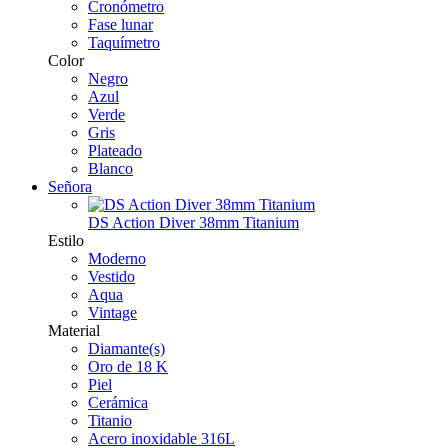
Cronómetro
Fase lunar
Taquímetro
Color
Negro
Azul
Verde
Gris
Plateado
Blanco
Señora
DS Action Diver 38mm Titanium
Estilo
Moderno
Vestido
Aqua
Vintage
Material
Diamante(s)
Oro de 18 K
Piel
Cerámica
Titanio
Acero inoxidable 316L