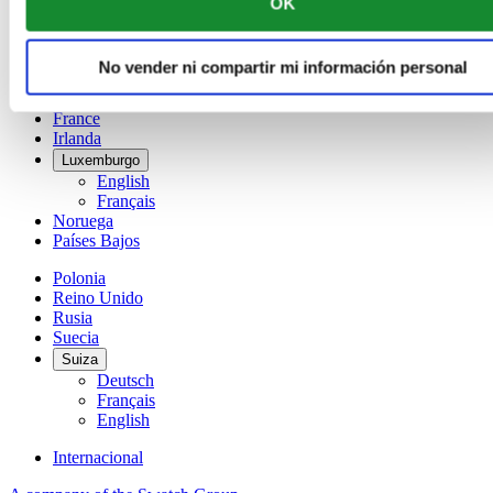
OK
简体中文
Dinamarca
España
No vender ni compartir mi información personal
Finlandia
France
Irlanda
Luxemburgo
English
Français
Noruega
Países Bajos
Polonia
Reino Unido
Rusia
Suecia
Suiza
Deutsch
Français
English
Internacional