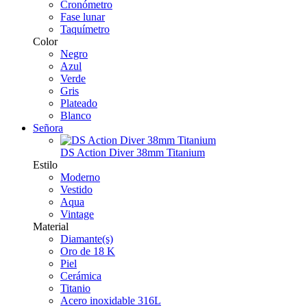
Cronómetro
Fase lunar
Taquímetro
Color
Negro
Azul
Verde
Gris
Plateado
Blanco
Señora
DS Action Diver 38mm Titanium
Estilo
Moderno
Vestido
Aqua
Vintage
Material
Diamante(s)
Oro de 18 K
Piel
Cerámica
Titanio
Acero inoxidable 316L