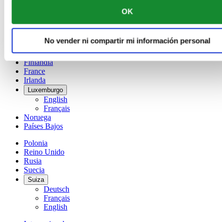
China
OK
English
简体中文
Dinamarca
No vender ni compartir mi información personal
España
Finlandia
France
Irlanda
Luxemburgo
English
Français
Noruega
Países Bajos
Polonia
Reino Unido
Rusia
Suecia
Suiza
Deutsch
Français
English