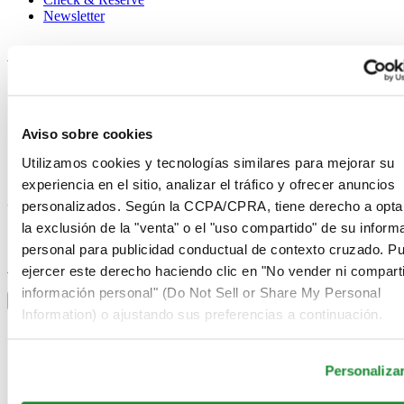
Newsletter
Avisos legales
Términos de uso
Aviso de privacidad
Aviso sobre cookies
Aviso sobre cookies
Condiciones de venta
Desistimiento del contrato
Utilizamos cookies y tecnologías similares para mejorar su
Sistema de información
experiencia en el sitio, analizar el tráfico y ofrecer anuncios
personalizados. Según la CCPA/CPRA, tiene derecho a opta
Únase al club Certina
la exclusión de la "venta" o el "uso compartido" de su inform
personal para publicidad conductual de contexto cruzado. P
Suscríbase para recibir información exclusiva
Suscríbase
ejercer este derecho haciendo clic en "No vender ni comparti
Seleccionar país/región
información personal" (Do Not Sell or Share My Personal
Alternador de idioma
Information) o ajustando sus preferencias a continuación.
Alemania
Austria
Bélgica
Personaliza
Dutch
Français