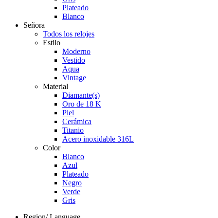
Plateado
Blanco
Señora
Todos los relojes
Estilo
Moderno
Vestido
Aqua
Vintage
Material
Diamante(s)
Oro de 18 K
Piel
Cerámica
Titanio
Acero inoxidable 316L
Color
Blanco
Azul
Plateado
Negro
Verde
Gris
Region/ Language