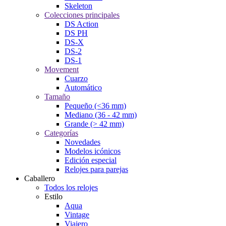
Skeleton
Colecciones principales
DS Action
DS PH
DS-X
DS-2
DS-1
Movement
Cuarzo
Automático
Tamaño
Pequeño (<36 mm)
Mediano (36 - 42 mm)
Grande (> 42 mm)
Categorías
Novedades
Modelos icónicos
Edición especial
Relojes para parejas
Caballero
Todos los relojes
Estilo
Aqua
Vintage
Viajero