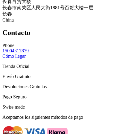
长春百货大楼
长春市南关区人民大街1881号百货大楼一层
长春
China
Contacto
Phone
15004317879
Cómo llegar
Tienda Oficial
Envío Gratuito
Devoluciones Gratuitas
Pago Seguro
Swiss made
Aceptamos los siguientes métodos de pago