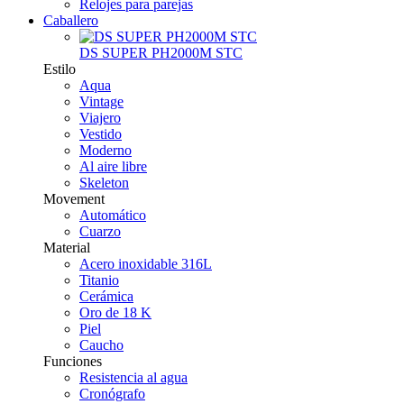
Relojes para parejas
Caballero
DS SUPER PH2000M STC
Estilo
Aqua
Vintage
Viajero
Vestido
Moderno
Al aire libre
Skeleton
Movement
Automático
Cuarzo
Material
Acero inoxidable 316L
Titanio
Cerámica
Oro de 18 K
Piel
Caucho
Funciones
Resistencia al agua
Cronógrafo