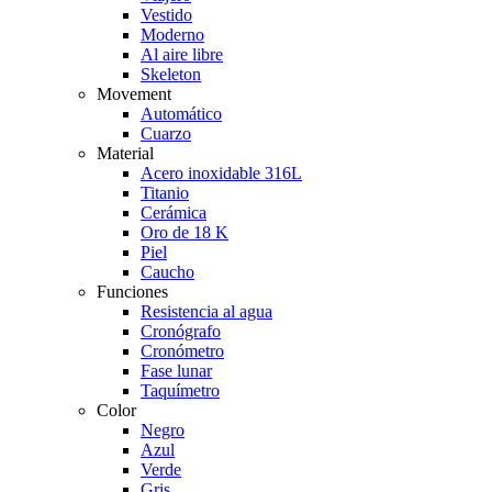
Vestido
Moderno
Al aire libre
Skeleton
Movement
Automático
Cuarzo
Material
Acero inoxidable 316L
Titanio
Cerámica
Oro de 18 K
Piel
Caucho
Funciones
Resistencia al agua
Cronógrafo
Cronómetro
Fase lunar
Taquímetro
Color
Negro
Azul
Verde
Gris