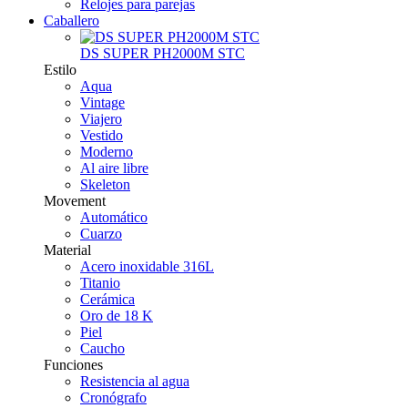
Relojes para parejas
Caballero
DS SUPER PH2000M STC
Estilo
Aqua
Vintage
Viajero
Vestido
Moderno
Al aire libre
Skeleton
Movement
Automático
Cuarzo
Material
Acero inoxidable 316L
Titanio
Cerámica
Oro de 18 K
Piel
Caucho
Funciones
Resistencia al agua
Cronógrafo