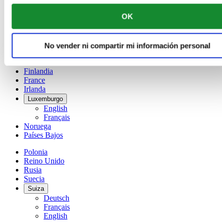
Français
OK
China
English
简体中文
Dinamarca
No vender ni compartir mi información personal
España
Finlandia
France
Irlanda
Luxemburgo
English
Français
Noruega
Países Bajos
Polonia
Reino Unido
Rusia
Suecia
Suiza
Deutsch
Français
English