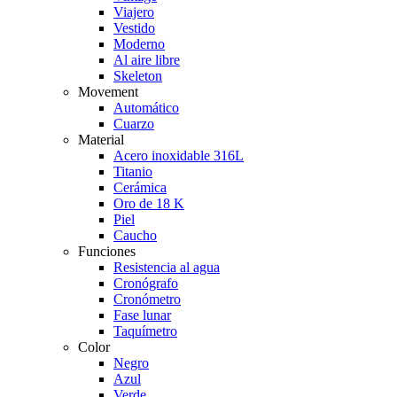
Viajero
Vestido
Moderno
Al aire libre
Skeleton
Movement
Automático
Cuarzo
Material
Acero inoxidable 316L
Titanio
Cerámica
Oro de 18 K
Piel
Caucho
Funciones
Resistencia al agua
Cronógrafo
Cronómetro
Fase lunar
Taquímetro
Color
Negro
Azul
Verde