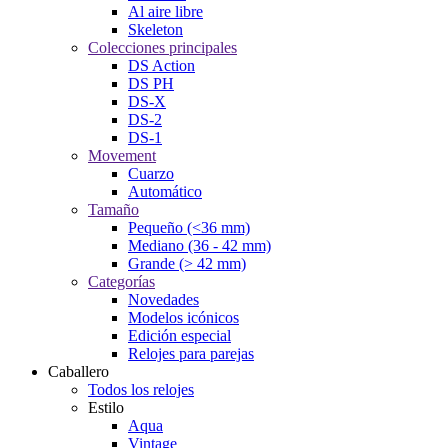
Al aire libre
Skeleton
Colecciones principales
DS Action
DS PH
DS-X
DS-2
DS-1
Movement
Cuarzo
Automático
Tamaño
Pequeño (<36 mm)
Mediano (36 - 42 mm)
Grande (> 42 mm)
Categorías
Novedades
Modelos icónicos
Edición especial
Relojes para parejas
Caballero
Todos los relojes
Estilo
Aqua
Vintage