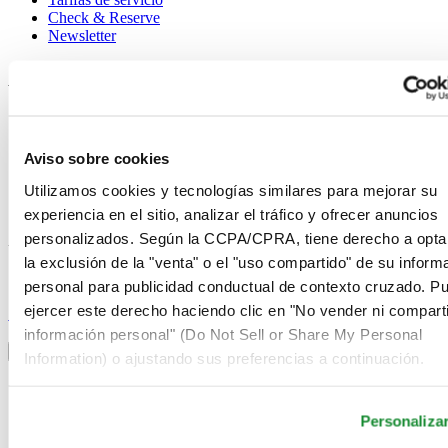
Check & Reserve
Newsletter
Avisos legales
Términos de uso
Aviso de privacidad
Aviso sobre cookies
Aviso sobre cookies
Condiciones de venta
Utilizamos cookies y tecnologías similares para mejorar su
Desistimiento del contrato
Sistema de información
experiencia en el sitio, analizar el tráfico y ofrecer anuncios
personalizados. Según la CCPA/CPRA, tiene derecho a opta
Únase al club Certina
la exclusión de la "venta" o el "uso compartido" de su inform
personal para publicidad conductual de contexto cruzado. P
Suscríbase para recibir información exclusiva
ejercer este derecho haciendo clic en "No vender ni comparti
Suscríbase
Seleccionar país/región
información personal" (Do Not Sell or Share My Personal
Alternador de idioma
Information) o ajustando sus preferencias a continuación.
Alemania
Austria
Personaliza
Bélgica
Dutch