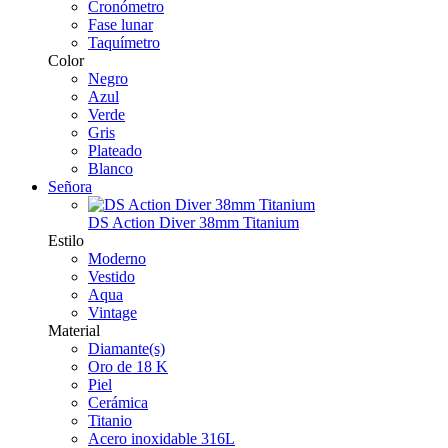
Cronómetro
Fase lunar
Taquímetro
Color
Negro
Azul
Verde
Gris
Plateado
Blanco
Señora
DS Action Diver 38mm Titanium
Estilo
Moderno
Vestido
Aqua
Vintage
Material
Diamante(s)
Oro de 18 K
Piel
Cerámica
Titanio
Acero inoxidable 316L