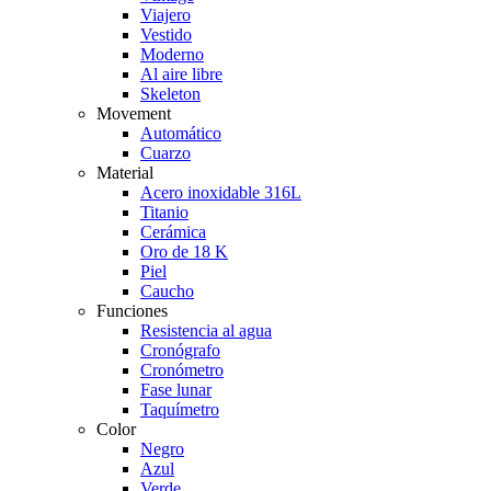
Viajero
Vestido
Moderno
Al aire libre
Skeleton
Movement
Automático
Cuarzo
Material
Acero inoxidable 316L
Titanio
Cerámica
Oro de 18 K
Piel
Caucho
Funciones
Resistencia al agua
Cronógrafo
Cronómetro
Fase lunar
Taquímetro
Color
Negro
Azul
Verde