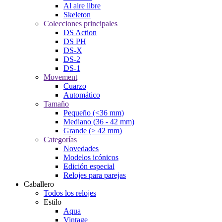
Al aire libre
Skeleton
Colecciones principales
DS Action
DS PH
DS-X
DS-2
DS-1
Movement
Cuarzo
Automático
Tamaño
Pequeño (<36 mm)
Mediano (36 - 42 mm)
Grande (> 42 mm)
Categorías
Novedades
Modelos icónicos
Edición especial
Relojes para parejas
Caballero
Todos los relojes
Estilo
Aqua
Vintage