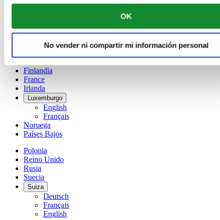
Français
OK
China
English
简体中文
Dinamarca
No vender ni compartir mi información personal
España
Finlandia
France
Irlanda
Luxemburgo
English
Français
Noruega
Países Bajos
Polonia
Reino Unido
Rusia
Suecia
Suiza
Deutsch
Français
English