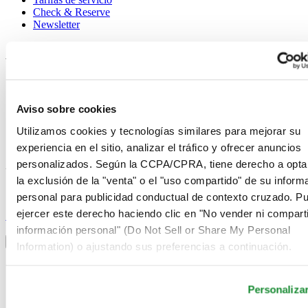
Check & Reserve
Newsletter
Avisos legales
Términos de uso
Aviso de privacidad
Aviso sobre cookies
Aviso sobre cookies
Condiciones de venta
Utilizamos cookies y tecnologías similares para mejorar su
Desistimiento del contrato
Sistema de información
experiencia en el sitio, analizar el tráfico y ofrecer anuncios
personalizados. Según la CCPA/CPRA, tiene derecho a opta
Únase al club Certina
la exclusión de la "venta" o el "uso compartido" de su inform
personal para publicidad conductual de contexto cruzado. P
Suscríbase para recibir información exclusiva
ejercer este derecho haciendo clic en "No vender ni comparti
Suscríbase
Seleccionar país/región
información personal" (Do Not Sell or Share My Personal
Alternador de idioma
Information) o ajustando sus preferencias a continuación.
Alemania
Austria
Personaliza
Bélgica
Dutch