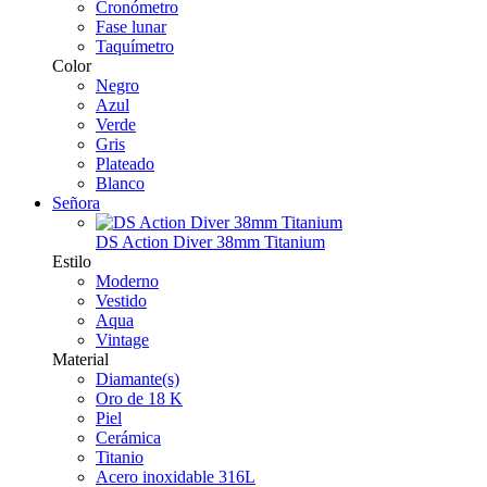
Cronómetro
Fase lunar
Taquímetro
Color
Negro
Azul
Verde
Gris
Plateado
Blanco
Señora
DS Action Diver 38mm Titanium
Estilo
Moderno
Vestido
Aqua
Vintage
Material
Diamante(s)
Oro de 18 K
Piel
Cerámica
Titanio
Acero inoxidable 316L