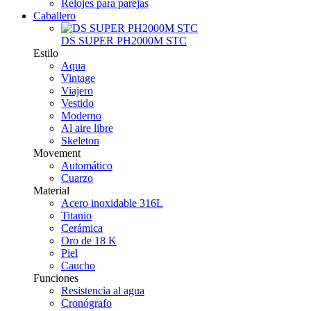
Relojes para parejas
Caballero
DS SUPER PH2000M STC
Estilo
Aqua
Vintage
Viajero
Vestido
Moderno
Al aire libre
Skeleton
Movement
Automático
Cuarzo
Material
Acero inoxidable 316L
Titanio
Cerámica
Oro de 18 K
Piel
Caucho
Funciones
Resistencia al agua
Cronógrafo