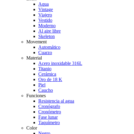
Aqua
Vintage
Viajero
Vestido
Moderno
Al aire libre
Skeleton
Movement
Automático
Cuarzo
Material
Acero inoxidable 316L
Titanio
Cerámica
Oro de 18 K
Piel
Caucho
Funciones
Resistencia al agua
Cronógrafo
Cronómetro
Fase lunar
Taquímetro
Color
Negro