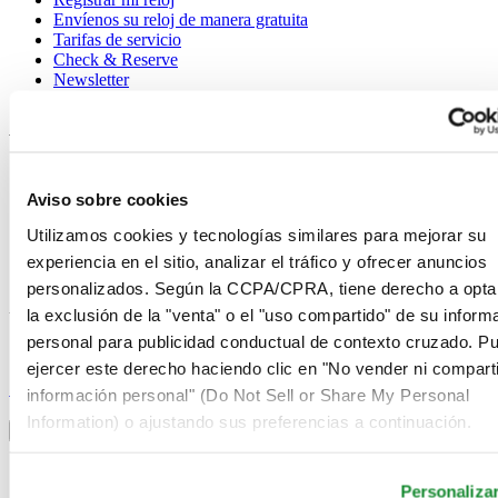
Envíenos su reloj de manera gratuita
Tarifas de servicio
Check & Reserve
Newsletter
Avisos legales
Términos de uso
Aviso de privacidad
Aviso sobre cookies
Aviso sobre cookies
Condiciones de venta
Utilizamos cookies y tecnologías similares para mejorar su
Desistimiento del contrato
experiencia en el sitio, analizar el tráfico y ofrecer anuncios
Sistema de información
personalizados. Según la CCPA/CPRA, tiene derecho a opta
la exclusión de la "venta" o el "uso compartido" de su inform
Únase al club Certina
personal para publicidad conductual de contexto cruzado. P
ejercer este derecho haciendo clic en "No vender ni comparti
Suscríbase para recibir información exclusiva
Suscríbase
información personal" (Do Not Sell or Share My Personal
Seleccionar país/región
Information) o ajustando sus preferencias a continuación.
Alternador de idioma
Alemania
Austria
Personaliza