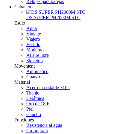
Relojes para parejas
Caballero
DS SUPER PH2000M STC
Estilo
Aqua
Vintage
Viajero
Vestido
Moderno
Al aire libre
Skeleton
Movement
Automático
Cuarzo
Material
Acero inoxidable 316L
Titanio
Cerámica
Oro de 18 K
Piel
Caucho
Funciones
Resistencia al agua
Cronógrafo