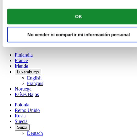
Bélgica
Dutch
Français
OK
China
English
简体中文
No vender ni compartir mi información personal
Dinamarca
España
Finlandia
France
Irlanda
Luxemburgo
English
Français
Noruega
Países Bajos
Polonia
Reino Unido
Rusia
Suecia
Suiza
Deutsch