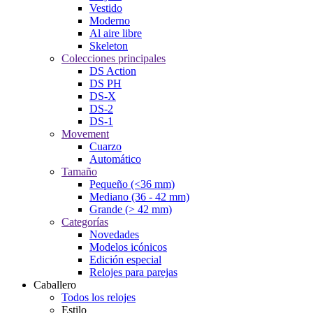
Vestido
Moderno
Al aire libre
Skeleton
Colecciones principales
DS Action
DS PH
DS-X
DS-2
DS-1
Movement
Cuarzo
Automático
Tamaño
Pequeño (<36 mm)
Mediano (36 - 42 mm)
Grande (> 42 mm)
Categorías
Novedades
Modelos icónicos
Edición especial
Relojes para parejas
Caballero
Todos los relojes
Estilo