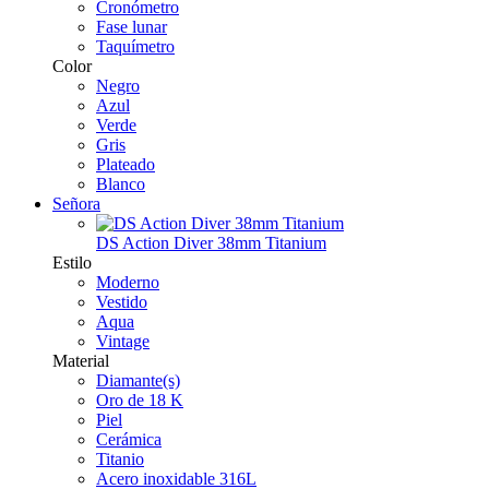
Cronómetro
Fase lunar
Taquímetro
Color
Negro
Azul
Verde
Gris
Plateado
Blanco
Señora
DS Action Diver 38mm Titanium
Estilo
Moderno
Vestido
Aqua
Vintage
Material
Diamante(s)
Oro de 18 K
Piel
Cerámica
Titanio
Acero inoxidable 316L