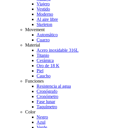
Viajero
Vestido
Moderno
Al aire libre
Skeleton
Movement
Automático
Cuarzo
Material
Acero inoxidable 316L
Titanio
Cerámica
Oro de 18 K
Piel
Caucho
Funciones
Resistencia al agua
Cronógrafo
Cronómetro
Fase lunar
Taquímetro
Color
Negro
Azul
Verde