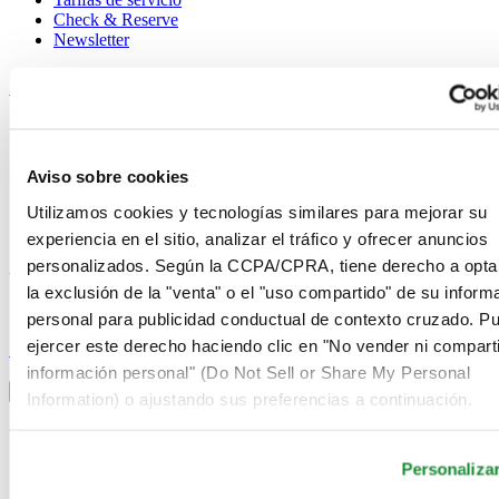
Check & Reserve
Newsletter
Avisos legales
Términos de uso
Aviso de privacidad
Aviso sobre cookies
Aviso sobre cookies
Condiciones de venta
Utilizamos cookies y tecnologías similares para mejorar su
Desistimiento del contrato
Sistema de información
experiencia en el sitio, analizar el tráfico y ofrecer anuncios
personalizados. Según la CCPA/CPRA, tiene derecho a opta
Únase al club Certina
la exclusión de la "venta" o el "uso compartido" de su inform
personal para publicidad conductual de contexto cruzado. P
Suscríbase para recibir información exclusiva
ejercer este derecho haciendo clic en "No vender ni comparti
Suscríbase
Seleccionar país/región
información personal" (Do Not Sell or Share My Personal
Alternador de idioma
Information) o ajustando sus preferencias a continuación.
Alemania
Austria
Personaliza
Bélgica
Dutch