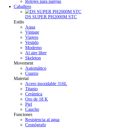
Relojes para parejas
Caballero
DS SUPER PH2000M STC
Estilo
Aqua
Vintage
Viajero
Vestido
Moderno
Al aire libre
Skeleton
Movement
Automático
Cuarzo
Material
Acero inoxidable 316L
Titanio
Cerámica
Oro de 18 K
Piel
Caucho
Funciones
Resistencia al agua
Cronógrafo