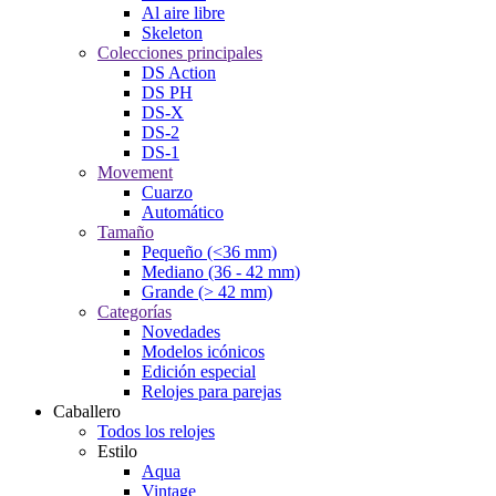
Al aire libre
Skeleton
Colecciones principales
DS Action
DS PH
DS-X
DS-2
DS-1
Movement
Cuarzo
Automático
Tamaño
Pequeño (<36 mm)
Mediano (36 - 42 mm)
Grande (> 42 mm)
Categorías
Novedades
Modelos icónicos
Edición especial
Relojes para parejas
Caballero
Todos los relojes
Estilo
Aqua
Vintage