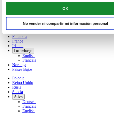
Français
OK
China
English
简体中文
Dinamarca
No vender ni compartir mi información personal
España
Finlandia
France
Irlanda
Luxemburgo
English
Français
Noruega
Países Bajos
Polonia
Reino Unido
Rusia
Suecia
Suiza
Deutsch
Français
English