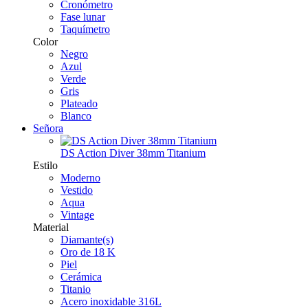
Cronómetro
Fase lunar
Taquímetro
Color
Negro
Azul
Verde
Gris
Plateado
Blanco
Señora
DS Action Diver 38mm Titanium
Estilo
Moderno
Vestido
Aqua
Vintage
Material
Diamante(s)
Oro de 18 K
Piel
Cerámica
Titanio
Acero inoxidable 316L