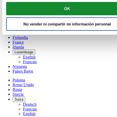
Français
OK
China
English
简体中文
Dinamarca
No vender ni compartir mi información personal
España
Finlandia
France
Irlanda
Luxemburgo
English
Français
Noruega
Países Bajos
Polonia
Reino Unido
Rusia
Suecia
Suiza
Deutsch
Français
English