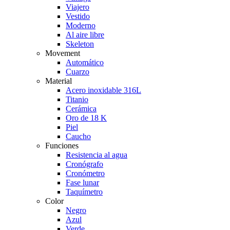
Viajero
Vestido
Moderno
Al aire libre
Skeleton
Movement
Automático
Cuarzo
Material
Acero inoxidable 316L
Titanio
Cerámica
Oro de 18 K
Piel
Caucho
Funciones
Resistencia al agua
Cronógrafo
Cronómetro
Fase lunar
Taquímetro
Color
Negro
Azul
Verde