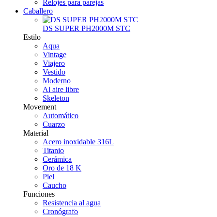
Relojes para parejas
Caballero
DS SUPER PH2000M STC
Estilo
Aqua
Vintage
Viajero
Vestido
Moderno
Al aire libre
Skeleton
Movement
Automático
Cuarzo
Material
Acero inoxidable 316L
Titanio
Cerámica
Oro de 18 K
Piel
Caucho
Funciones
Resistencia al agua
Cronógrafo