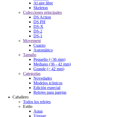
Al aire libre
Skeleton
Colecciones principales
DS Action
DS PH
DS-X
DS-2
DS-1
Movement
Cuarzo
Automático
Tamaño
Pequeño (<36 mm)
Mediano (36 - 42 mm)
Grande (> 42 mm)
Categorías
Novedades
Modelos icónicos
Edición especial
Relojes para parejas
Caballero
Todos los relojes
Estilo
Aqua
Vintage