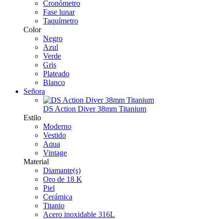
Cronómetro
Fase lunar
Taquímetro
Color
Negro
Azul
Verde
Gris
Plateado
Blanco
Señora
DS Action Diver 38mm Titanium
Estilo
Moderno
Vestido
Aqua
Vintage
Material
Diamante(s)
Oro de 18 K
Piel
Cerámica
Titanio
Acero inoxidable 316L