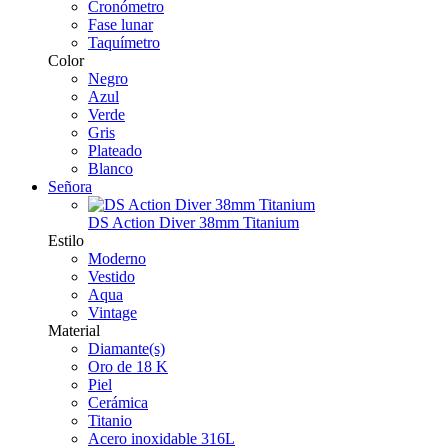
Cronómetro
Fase lunar
Taquímetro
Color
Negro
Azul
Verde
Gris
Plateado
Blanco
Señora
DS Action Diver 38mm Titanium
Estilo
Moderno
Vestido
Aqua
Vintage
Material
Diamante(s)
Oro de 18 K
Piel
Cerámica
Titanio
Acero inoxidable 316L