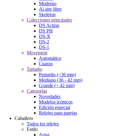
Moderno
Al aire libre
Skeleton
Colecciones principales
DS Action
DS PH
DS-X
DS-2
DS-1
Movement
Automático
Cuarzo
Tamaño
Pequeño (<36 mm)
Mediano (36 - 42 mm)
Grande (> 42 mm)
Categorías
Novedades
Modelos icónicos
Edición especial
Relojes para parejas
Caballero
Todos los relojes
Estilo
Aqua