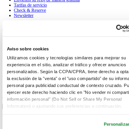
Tarifas de servicio
Check & Reserve
Newsletter
Avisos legales
Términos de uso
Aviso de privacidad
Aviso sobre cookies
Aviso sobre cookies
Condiciones de venta
Utilizamos cookies y tecnologías similares para mejorar su
Desistimiento del contrato
experiencia en el sitio, analizar el tráfico y ofrecer anuncios
Sistema de información
personalizados. Según la CCPA/CPRA, tiene derecho a opta
Únase al club Certina
la exclusión de la "venta" o el "uso compartido" de su inform
personal para publicidad conductual de contexto cruzado. P
Suscríbase para recibir información exclusiva
ejercer este derecho haciendo clic en "No vender ni comparti
Suscríbase
información personal" (Do Not Sell or Share My Personal
Seleccionar país/región
Information) o ajustando sus preferencias a continuación.
Alternador de idioma
Alemania
Austria
Personaliza
Bélgica