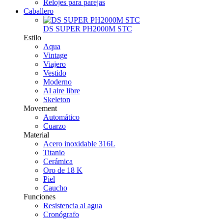
Relojes para parejas
Caballero
DS SUPER PH2000M STC
Estilo
Aqua
Vintage
Viajero
Vestido
Moderno
Al aire libre
Skeleton
Movement
Automático
Cuarzo
Material
Acero inoxidable 316L
Titanio
Cerámica
Oro de 18 K
Piel
Caucho
Funciones
Resistencia al agua
Cronógrafo