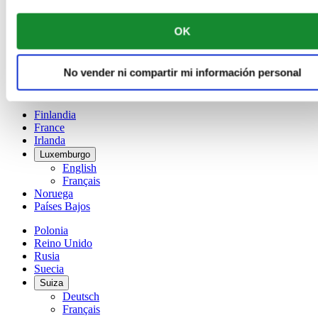
Dutch
Français
OK
China
English
简体中文
No vender ni compartir mi información personal
Dinamarca
España
Finlandia
France
Irlanda
Luxemburgo
English
Français
Noruega
Países Bajos
Polonia
Reino Unido
Rusia
Suecia
Suiza
Deutsch
Français