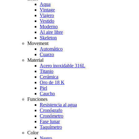
Aqua
Vintage
Viajero
Vestido
Moderno
Al aire libre
Skeleton
Movement
Automático
Cuarzo
Material
Acero inoxidable 316L
Titanio
Cerámica
Oro de 18 K
Piel
Caucho
Funciones
Resistencia al agua
Cronógrafo
Cronómetro
Fase lunar
Taquímetro
Color
Negro