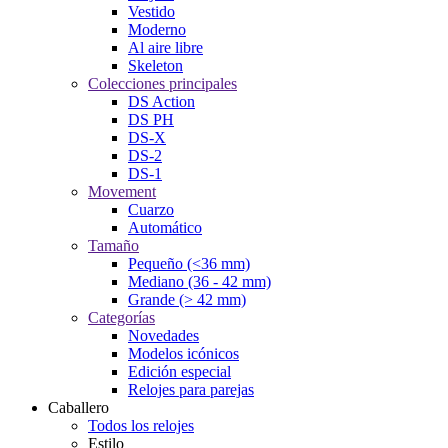
Vestido
Moderno
Al aire libre
Skeleton
Colecciones principales
DS Action
DS PH
DS-X
DS-2
DS-1
Movement
Cuarzo
Automático
Tamaño
Pequeño (<36 mm)
Mediano (36 - 42 mm)
Grande (> 42 mm)
Categorías
Novedades
Modelos icónicos
Edición especial
Relojes para parejas
Caballero
Todos los relojes
Estilo