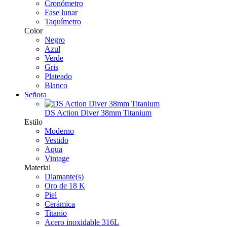
Cronómetro
Fase lunar
Taquímetro
Color
Negro
Azul
Verde
Gris
Plateado
Blanco
Señora
DS Action Diver 38mm Titanium
Estilo
Moderno
Vestido
Aqua
Vintage
Material
Diamante(s)
Oro de 18 K
Piel
Cerámica
Titanio
Acero inoxidable 316L