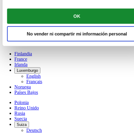
Bélgica
Dutch
Français
OK
China
English
简体中文
No vender ni compartir mi información personal
Dinamarca
España
Finlandia
France
Irlanda
Luxemburgo
English
Français
Noruega
Países Bajos
Polonia
Reino Unido
Rusia
Suecia
Suiza
Deutsch