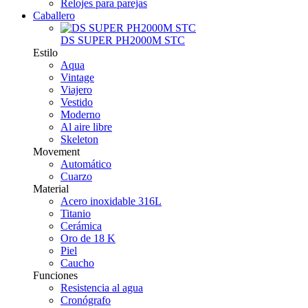
Relojes para parejas
Caballero
DS SUPER PH2000M STC
Estilo
Aqua
Vintage
Viajero
Vestido
Moderno
Al aire libre
Skeleton
Movement
Automático
Cuarzo
Material
Acero inoxidable 316L
Titanio
Cerámica
Oro de 18 K
Piel
Caucho
Funciones
Resistencia al agua
Cronógrafo