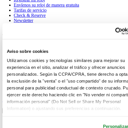
Envíenos su reloj de manera gratuita
Tarifas de servicio
Check & Reserve
Newsletter
Avisos legales
Términos de uso
Aviso de privacidad
Aviso sobre cookies
Aviso sobre cookies
Condiciones de venta
Utilizamos cookies y tecnologías similares para mejorar su
Desistimiento del contrato
experiencia en el sitio, analizar el tráfico y ofrecer anuncios
Sistema de información
personalizados. Según la CCPA/CPRA, tiene derecho a opta
la exclusión de la "venta" o el "uso compartido" de su inform
Únase al club Certina
personal para publicidad conductual de contexto cruzado. P
ejercer este derecho haciendo clic en "No vender ni comparti
Suscríbase para recibir información exclusiva
Suscríbase
información personal" (Do Not Sell or Share My Personal
Seleccionar país/región
Information) o ajustando sus preferencias a continuación.
Alternador de idioma
Alemania
Austria
Personaliza