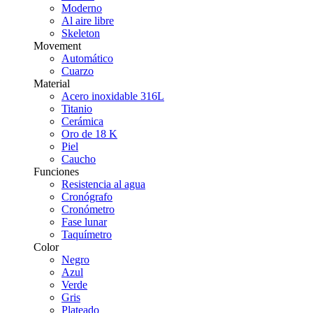
Moderno
Al aire libre
Skeleton
Movement
Automático
Cuarzo
Material
Acero inoxidable 316L
Titanio
Cerámica
Oro de 18 K
Piel
Caucho
Funciones
Resistencia al agua
Cronógrafo
Cronómetro
Fase lunar
Taquímetro
Color
Negro
Azul
Verde
Gris
Plateado