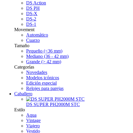
DS Action
DS PH
DS-X
DS-2
DS-1
Movement
Automático
Cuarzo
Tamaño
Pequeño (<36 mm)
Mediano (36 - 42 mm)
Grande (> 42 mm)
Categorías
Novedades
Modelos icónicos
Edición especial
Relojes para parejas
Caballero
DS SUPER PH2000M STC
Estilo
Aqua
Vintage
Viajero
Vestido