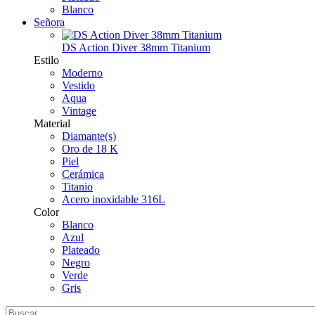
Blanco
Señora
DS Action Diver 38mm Titanium
Estilo
Moderno
Vestido
Aqua
Vintage
Material
Diamante(s)
Oro de 18 K
Piel
Cerámica
Titanio
Acero inoxidable 316L
Color
Blanco
Azul
Plateado
Negro
Verde
Gris