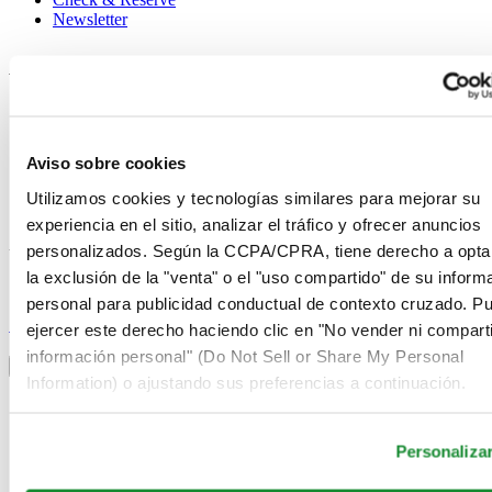
Newsletter
Avisos legales
Términos de uso
Aviso de privacidad
Aviso sobre cookies
Aviso sobre cookies
Condiciones de venta
Desistimiento del contrato
Utilizamos cookies y tecnologías similares para mejorar su
Sistema de información
experiencia en el sitio, analizar el tráfico y ofrecer anuncios
personalizados. Según la CCPA/CPRA, tiene derecho a opta
Únase al club Certina
la exclusión de la "venta" o el "uso compartido" de su inform
personal para publicidad conductual de contexto cruzado. P
Suscríbase para recibir información exclusiva
Suscríbase
ejercer este derecho haciendo clic en "No vender ni comparti
Seleccionar país/región
información personal" (Do Not Sell or Share My Personal
Alternador de idioma
Information) o ajustando sus preferencias a continuación.
Alemania
Austria
Bélgica
Personaliza
Dutch
Français