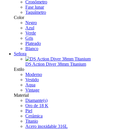
Cronómetro
Fase lunar
Taquímetro
Color
Negro
Azul
Verde
Gris
Plateado
Blanco
Señora
DS Action Diver 38mm Titanium
Estilo
Moderno
Vestido
Aqua
Vintage
Material
Diamante(s)
Oro de 18 K
Piel
Cerámica
Titanio
Acero inoxidable 316L