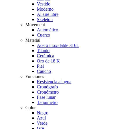
Vestido
Moderno
Al aire libre
Skeleton
Movement
Automático
Cuarzo
Material
Acero inoxidable 316L
Titanio
Cerámica
Oro de 18 K
Piel
Caucho
Funciones
Resistencia al agua
Cronógrafo
Cronómetro
Fase lunar
Taquímetro
Color
Negro
Azul
Verde
Gris