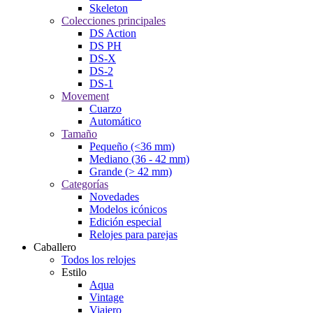
Skeleton
Colecciones principales
DS Action
DS PH
DS-X
DS-2
DS-1
Movement
Cuarzo
Automático
Tamaño
Pequeño (<36 mm)
Mediano (36 - 42 mm)
Grande (> 42 mm)
Categorías
Novedades
Modelos icónicos
Edición especial
Relojes para parejas
Caballero
Todos los relojes
Estilo
Aqua
Vintage
Viajero