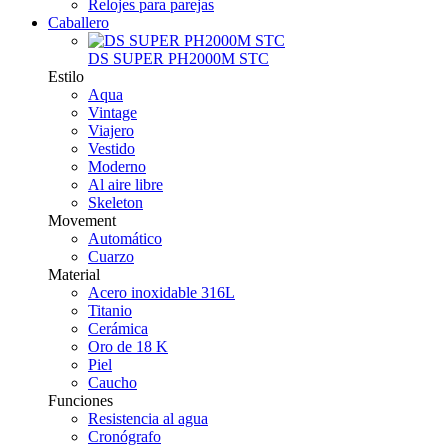
Relojes para parejas
Caballero
DS SUPER PH2000M STC
Estilo
Aqua
Vintage
Viajero
Vestido
Moderno
Al aire libre
Skeleton
Movement
Automático
Cuarzo
Material
Acero inoxidable 316L
Titanio
Cerámica
Oro de 18 K
Piel
Caucho
Funciones
Resistencia al agua
Cronógrafo