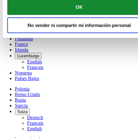
China
OK
English
简体中文
Dinamarca
No vender ni compartir mi información personal
España
Finlandia
France
Irlanda
Luxemburgo
English
Français
Noruega
Países Bajos
Polonia
Reino Unido
Rusia
Suecia
Suiza
Deutsch
Français
English