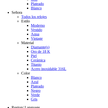
Plateado
Blanco
Señora
Todos los relojes
Estilo
Moderno
Vestido
Aqua
Vintage
Material
Diamante(s)
Oro de 18 K
Piel
Cerámica
Titanio
Acero inoxidable 316L
Color
Blanco
Azul
Plateado
Negro
Verde
Gris
Region/ Language