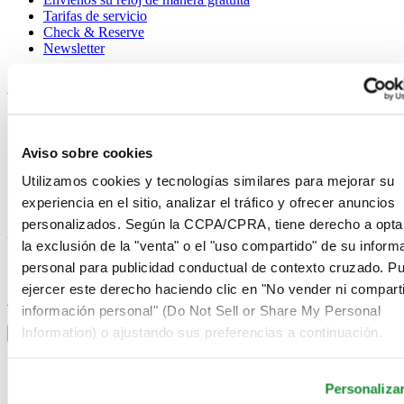
Tarifas de servicio
Check & Reserve
Newsletter
Avisos legales
Términos de uso
Aviso de privacidad
Aviso sobre cookies
Aviso sobre cookies
Condiciones de venta
Utilizamos cookies y tecnologías similares para mejorar su
Desistimiento del contrato
experiencia en el sitio, analizar el tráfico y ofrecer anuncios
Sistema de información
personalizados. Según la CCPA/CPRA, tiene derecho a opta
Únase al club Certina
la exclusión de la "venta" o el "uso compartido" de su inform
personal para publicidad conductual de contexto cruzado. P
Suscríbase para recibir información exclusiva
ejercer este derecho haciendo clic en "No vender ni comparti
Suscríbase
información personal" (Do Not Sell or Share My Personal
Seleccionar país/región
Information) o ajustando sus preferencias a continuación.
Alternador de idioma
Alemania
Austria
Personaliza
Bélgica