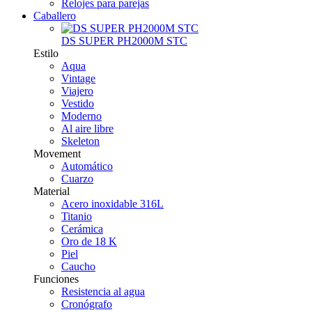
Relojes para parejas
Caballero
DS SUPER PH2000M STC
Estilo
Aqua
Vintage
Viajero
Vestido
Moderno
Al aire libre
Skeleton
Movement
Automático
Cuarzo
Material
Acero inoxidable 316L
Titanio
Cerámica
Oro de 18 K
Piel
Caucho
Funciones
Resistencia al agua
Cronógrafo