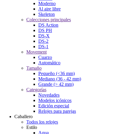
Moderno
Al aire libre
Skeleton
Colecciones principales
DS Action
DS PH
DS-X
DS-2
DS-1
Movement
Cuarzo
Automático
Tamaño
Pequeño (<36 mm)
Mediano (36 - 42 mm)
Grande (> 42 mm)
Categorías
Novedades
Modelos icónicos
Edición especial
Relojes para parejas
Caballero
Todos los relojes
Estilo
Aqua