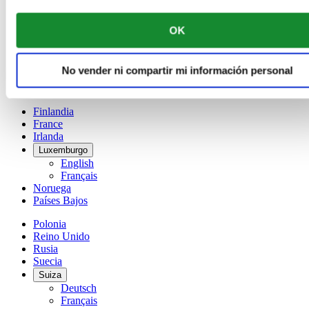
Dutch
Français
OK
China
English
简体中文
No vender ni compartir mi información personal
Dinamarca
España
Finlandia
France
Irlanda
Luxemburgo
English
Français
Noruega
Países Bajos
Polonia
Reino Unido
Rusia
Suecia
Suiza
Deutsch
Français