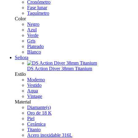
Cronómetro
Fase lunar
Taquímetro
Color
Negro
Azul
Verde
Gris
Plateado
Blanco
Señora
DS Action Diver 38mm Titanium
Estilo
Moderno
Vestido
Aqua
Vintage
Material
Diamante(s)
Oro de 18 K
Piel
Cerámica
Titanio
Acero inoxidable 316L