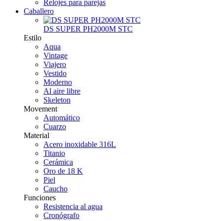
Relojes para parejas
Caballero
DS SUPER PH2000M STC
Estilo
Aqua
Vintage
Viajero
Vestido
Moderno
Al aire libre
Skeleton
Movement
Automático
Cuarzo
Material
Acero inoxidable 316L
Titanio
Cerámica
Oro de 18 K
Piel
Caucho
Funciones
Resistencia al agua
Cronógrafo