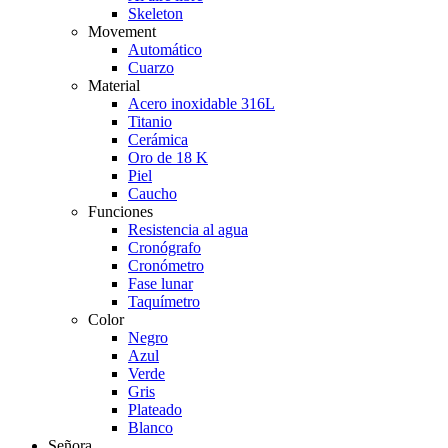
Skeleton
Movement
Automático
Cuarzo
Material
Acero inoxidable 316L
Titanio
Cerámica
Oro de 18 K
Piel
Caucho
Funciones
Resistencia al agua
Cronógrafo
Cronómetro
Fase lunar
Taquímetro
Color
Negro
Azul
Verde
Gris
Plateado
Blanco
Señora