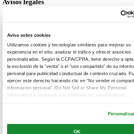
Avisos legales
Términos de uso
Aviso de privacidad
Aviso sobre cookies
Condiciones de venta
Aviso sobre cookies
Desistimiento del contrato
Sistema de información
Utilizamos cookies y tecnologías similares para mejorar su
experiencia en el sitio, analizar el tráfico y ofrecer anuncios
Únase al club Certina
personalizados. Según la CCPA/CPRA, tiene derecho a opta
la exclusión de la "venta" o el "uso compartido" de su inform
Suscríbase para recibir información exclusiva
Suscríbase
personal para publicidad conductual de contexto cruzado. P
Seleccionar país/región
ejercer este derecho haciendo clic en "No vender ni comparti
Alternador de idioma
información personal" (Do Not Sell or Share My Personal
Alemania
Information) o ajustando sus preferencias a continuación.
Austria
Bélgica
Dutch
Personaliza
Français
China
English
OK
简体中文