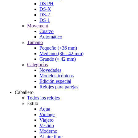
DS PH
DS-X
DS-2
DS-1
Movement
Cuarzo
Automático
Tamaño
Pequeño (<36 mm)
Mediano (36 - 42 mm)
Grande (> 42 mm)
Categorías
Novedades
Modelos icónicos
Edición especial
Relojes para parejas
Caballero
Todos los relojes
Estilo
Aqua
Vintage
Viajero
Vestido
Moderno
Al aire libre