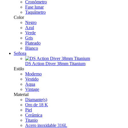
Cronómetro
Fase lunar
Taquímetro
Color
Negro
Azul
Verde
Gris
Plateado
Blanco
Señora
DS Action Diver 38mm Titanium
Estilo
Moderno
Vestido
Aqua
Vintage
Material
Diamante(s)
Oro de 18 K
Piel
Cerámica
Titanio
Acero inoxidable 316L