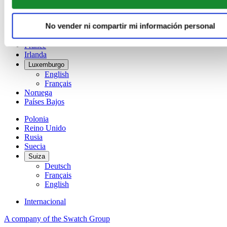
Dinamarca
España
No vender ni compartir mi información personal
Finlandia
France
Irlanda
Luxemburgo
English
Français
Noruega
Países Bajos
Polonia
Reino Unido
Rusia
Suecia
Suiza
Deutsch
Français
English
Internacional
A company of the Swatch Group