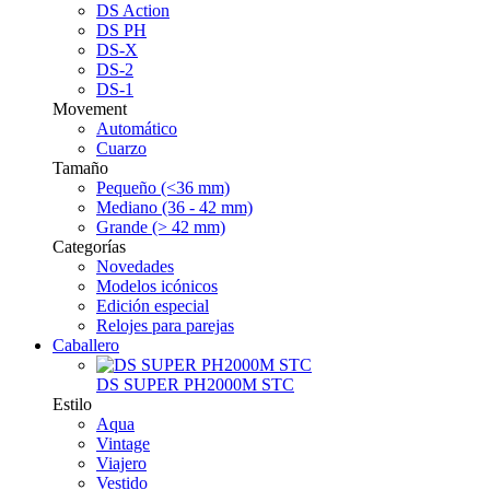
DS Action
DS PH
DS-X
DS-2
DS-1
Movement
Automático
Cuarzo
Tamaño
Pequeño (<36 mm)
Mediano (36 - 42 mm)
Grande (> 42 mm)
Categorías
Novedades
Modelos icónicos
Edición especial
Relojes para parejas
Caballero
DS SUPER PH2000M STC
Estilo
Aqua
Vintage
Viajero
Vestido