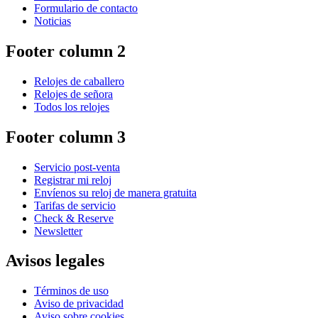
Formulario de contacto
Noticias
Footer column 2
Relojes de caballero
Relojes de señora
Todos los relojes
Footer column 3
Servicio post-venta
Registrar mi reloj
Envíenos su reloj de manera gratuita
Tarifas de servicio
Check & Reserve
Newsletter
Avisos legales
Términos de uso
Aviso de privacidad
Aviso sobre cookies