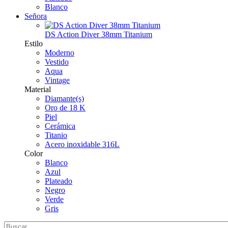
Blanco
Señora
DS Action Diver 38mm Titanium
Estilo
Moderno
Vestido
Aqua
Vintage
Material
Diamante(s)
Oro de 18 K
Piel
Cerámica
Titanio
Acero inoxidable 316L
Color
Blanco
Azul
Plateado
Negro
Verde
Gris