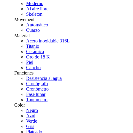
Moderno
Al aire libre
Skeleton
Movement
Automático
Cuarzo
Material
Acero inoxidable 316L
Titanio
Cerámica
Oro de 18 K
Piel
Caucho
Funciones
Resistencia al agua
Cronógrafo
Cronómetro
Fase lunar
Taquímetro
Color
Negro
Azul
Verde
Gris
Plateado