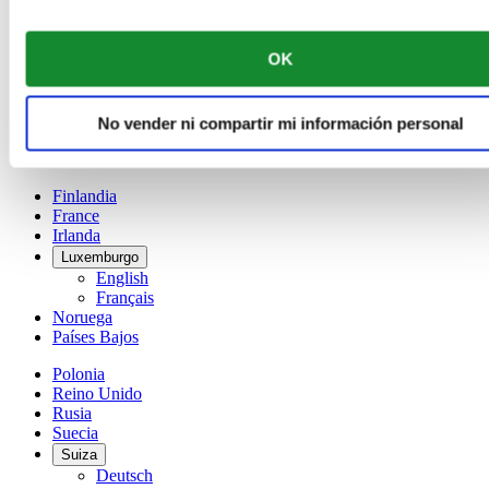
Bélgica
Dutch
Français
OK
China
English
简体中文
No vender ni compartir mi información personal
Dinamarca
España
Finlandia
France
Irlanda
Luxemburgo
English
Français
Noruega
Países Bajos
Polonia
Reino Unido
Rusia
Suecia
Suiza
Deutsch