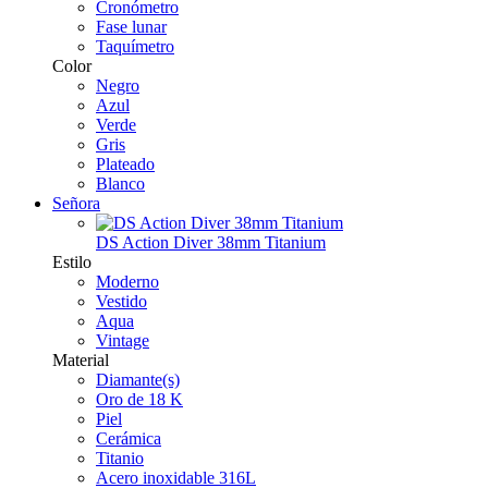
Cronómetro
Fase lunar
Taquímetro
Color
Negro
Azul
Verde
Gris
Plateado
Blanco
Señora
DS Action Diver 38mm Titanium
Estilo
Moderno
Vestido
Aqua
Vintage
Material
Diamante(s)
Oro de 18 K
Piel
Cerámica
Titanio
Acero inoxidable 316L