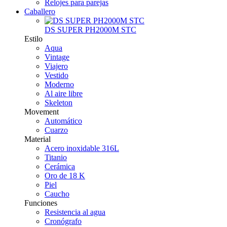
Relojes para parejas
Caballero
DS SUPER PH2000M STC
Estilo
Aqua
Vintage
Viajero
Vestido
Moderno
Al aire libre
Skeleton
Movement
Automático
Cuarzo
Material
Acero inoxidable 316L
Titanio
Cerámica
Oro de 18 K
Piel
Caucho
Funciones
Resistencia al agua
Cronógrafo