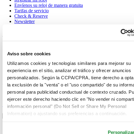
Envíenos su reloj de manera gratuita
Tarifas de servicio
Check & Reserve
Newsletter
Avisos legales
Términos de uso
Aviso de privacidad
Aviso sobre cookies
Aviso sobre cookies
Condiciones de venta
Utilizamos cookies y tecnologías similares para mejorar su
Desistimiento del contrato
experiencia en el sitio, analizar el tráfico y ofrecer anuncios
Sistema de información
personalizados. Según la CCPA/CPRA, tiene derecho a opta
la exclusión de la "venta" o el "uso compartido" de su inform
Únase al club Certina
personal para publicidad conductual de contexto cruzado. P
ejercer este derecho haciendo clic en "No vender ni comparti
Suscríbase para recibir información exclusiva
Suscríbase
información personal" (Do Not Sell or Share My Personal
Seleccionar país/región
Information) o ajustando sus preferencias a continuación.
Alternador de idioma
Alemania
Austria
Personaliza