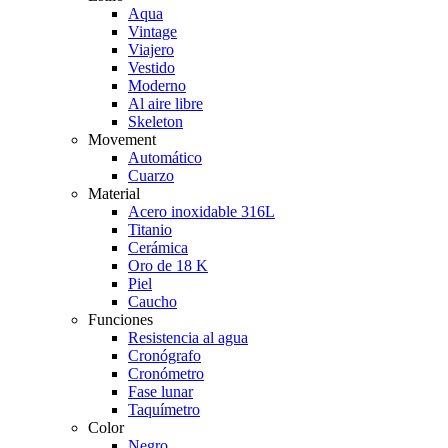
Aqua
Vintage
Viajero
Vestido
Moderno
Al aire libre
Skeleton
Movement
Automático
Cuarzo
Material
Acero inoxidable 316L
Titanio
Cerámica
Oro de 18 K
Piel
Caucho
Funciones
Resistencia al agua
Cronógrafo
Cronómetro
Fase lunar
Taquímetro
Color
Negro