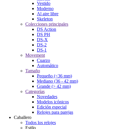
Vestido
Moderno
Al aire libre
Skeleton
Colecciones principales
DS Action
DS PH
DS-X
DS-2
DS-1
Movement
Cuarzo
Automático
Tamaño
Pequeño (<36 mm)
Mediano (36 - 42 mm)
Grande (> 42 mm)
Categorías
Novedades
Modelos icónicos
Edición especial
Relojes para parejas
Caballero
Todos los relojes
Estilo