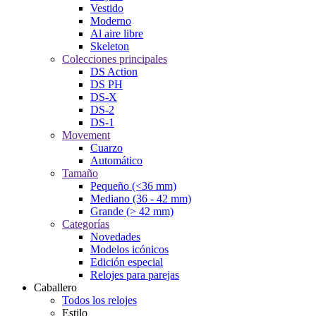
Vestido
Moderno
Al aire libre
Skeleton
Colecciones principales
DS Action
DS PH
DS-X
DS-2
DS-1
Movement
Cuarzo
Automático
Tamaño
Pequeño (<36 mm)
Mediano (36 - 42 mm)
Grande (> 42 mm)
Categorías
Novedades
Modelos icónicos
Edición especial
Relojes para parejas
Caballero
Todos los relojes
Estilo