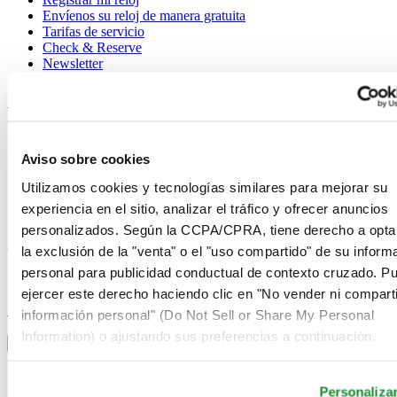
Envíenos su reloj de manera gratuita
Tarifas de servicio
Check & Reserve
Newsletter
Avisos legales
Términos de uso
Aviso de privacidad
Aviso sobre cookies
Aviso sobre cookies
Condiciones de venta
Utilizamos cookies y tecnologías similares para mejorar su
Desistimiento del contrato
experiencia en el sitio, analizar el tráfico y ofrecer anuncios
Sistema de información
personalizados. Según la CCPA/CPRA, tiene derecho a opta
la exclusión de la "venta" o el "uso compartido" de su inform
Únase al club Certina
personal para publicidad conductual de contexto cruzado. P
ejercer este derecho haciendo clic en "No vender ni comparti
Suscríbase para recibir información exclusiva
Suscríbase
información personal" (Do Not Sell or Share My Personal
Seleccionar país/región
Information) o ajustando sus preferencias a continuación.
Alternador de idioma
Alemania
Austria
Personaliza