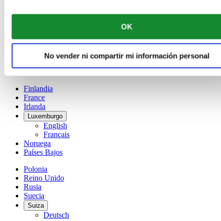
Bélgica
Dutch
Français
OK
China
English
简体中文
No vender ni compartir mi información personal
Dinamarca
España
Finlandia
France
Irlanda
Luxemburgo
English
Français
Noruega
Países Bajos
Polonia
Reino Unido
Rusia
Suecia
Suiza
Deutsch