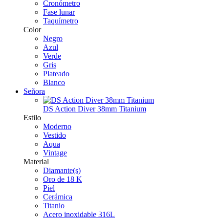
Cronómetro
Fase lunar
Taquímetro
Color
Negro
Azul
Verde
Gris
Plateado
Blanco
Señora
DS Action Diver 38mm Titanium
Estilo
Moderno
Vestido
Aqua
Vintage
Material
Diamante(s)
Oro de 18 K
Piel
Cerámica
Titanio
Acero inoxidable 316L