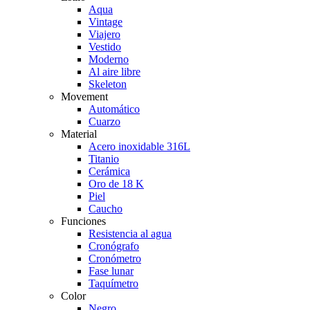
Aqua
Vintage
Viajero
Vestido
Moderno
Al aire libre
Skeleton
Movement
Automático
Cuarzo
Material
Acero inoxidable 316L
Titanio
Cerámica
Oro de 18 K
Piel
Caucho
Funciones
Resistencia al agua
Cronógrafo
Cronómetro
Fase lunar
Taquímetro
Color
Negro