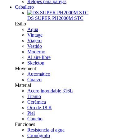
Relojes para parejas
Caballero
DS SUPER PH2000M STC
Estilo
Aqua
Vintage
Viajero
Vestido
Moderno
Al aire libre
Skeleton
Movement
Automático
Cuarzo
Material
Acero inoxidable 316L
Titanio
Cerámica
Oro de 18 K
Piel
Caucho
Funciones
Resistencia al agua
Cronógrafo