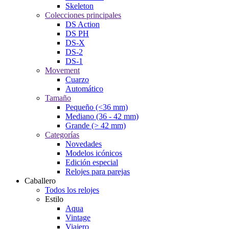
Skeleton
Colecciones principales
DS Action
DS PH
DS-X
DS-2
DS-1
Movement
Cuarzo
Automático
Tamaño
Pequeño (<36 mm)
Mediano (36 - 42 mm)
Grande (> 42 mm)
Categorías
Novedades
Modelos icónicos
Edición especial
Relojes para parejas
Caballero
Todos los relojes
Estilo
Aqua
Vintage
Viajero