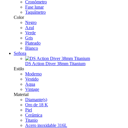
Cronómetro
Fase lunar
Taquímetro
Color
Negro
Azul
Verde
Gris
Plateado
Blanco
Señora
DS Action Diver 38mm Titanium
Estilo
Moderno
Vestido
Aqua
Vintage
Material
Diamante(s)
Oro de 18 K
Piel
Cerámica
Titanio
Acero inoxidable 316L