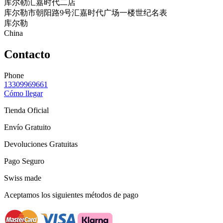
库尔勒汇嘉时代二店
库尔勒市朝阳路9号汇嘉时代广场一楼世纪名表
库尔勒
China
Contacto
Phone
13309969661
Cómo llegar
Tienda Oficial
Envío Gratuito
Devoluciones Gratuitas
Pago Seguro
Swiss made
Aceptamos los siguientes métodos de pago