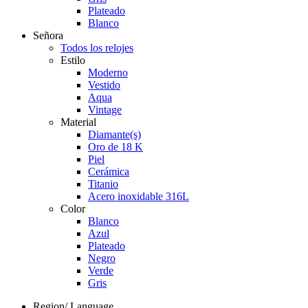
Plateado
Blanco
Señora
Todos los relojes
Estilo
Moderno
Vestido
Aqua
Vintage
Material
Diamante(s)
Oro de 18 K
Piel
Cerámica
Titanio
Acero inoxidable 316L
Color
Blanco
Azul
Plateado
Negro
Verde
Gris
Region/ Language