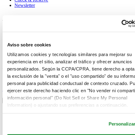
Newsletter
Avisos legales
Términos de uso
Aviso de privacidad
Aviso sobre cookies
Aviso sobre cookies
Condiciones de venta
Desistimiento del contrato
Utilizamos cookies y tecnologías similares para mejorar su
Sistema de información
experiencia en el sitio, analizar el tráfico y ofrecer anuncios
personalizados. Según la CCPA/CPRA, tiene derecho a opta
Únase al club Certina
la exclusión de la "venta" o el "uso compartido" de su inform
personal para publicidad conductual de contexto cruzado. P
Suscríbase para recibir información exclusiva
Suscríbase
ejercer este derecho haciendo clic en "No vender ni comparti
Seleccionar país/región
información personal" (Do Not Sell or Share My Personal
Alternador de idioma
Information) o ajustando sus preferencias a continuación.
Alemania
Austria
Bélgica
Personaliza
Dutch
Français