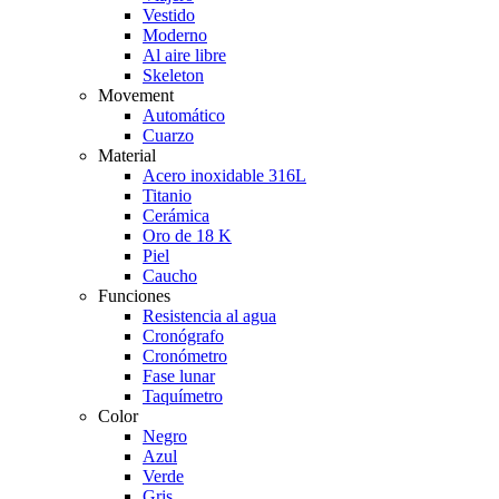
Vestido
Moderno
Al aire libre
Skeleton
Movement
Automático
Cuarzo
Material
Acero inoxidable 316L
Titanio
Cerámica
Oro de 18 K
Piel
Caucho
Funciones
Resistencia al agua
Cronógrafo
Cronómetro
Fase lunar
Taquímetro
Color
Negro
Azul
Verde
Gris