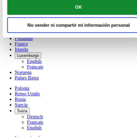
China
OK
English
简体中文
Dinamarca
No vender ni compartir mi información personal
España
Finlandia
France
Irlanda
Luxemburgo
English
Français
Noruega
Países Bajos
Polonia
Reino Unido
Rusia
Suecia
Suiza
Deutsch
Français
English