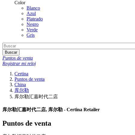
Color
Blanco
Azul
Plateado
Negro
Verde
Gris
Buscar
Puntos de venta
Registrar mi reloj
Certina
Puntos de venta
China
库尔勒
库尔勒汇嘉时代二店
库尔勒汇嘉时代二店, 库尔勒 - Certina Retailer
Puntos de venta