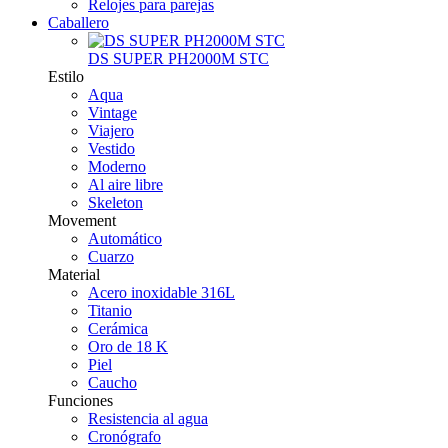
Relojes para parejas
Caballero
DS SUPER PH2000M STC
Estilo
Aqua
Vintage
Viajero
Vestido
Moderno
Al aire libre
Skeleton
Movement
Automático
Cuarzo
Material
Acero inoxidable 316L
Titanio
Cerámica
Oro de 18 K
Piel
Caucho
Funciones
Resistencia al agua
Cronógrafo