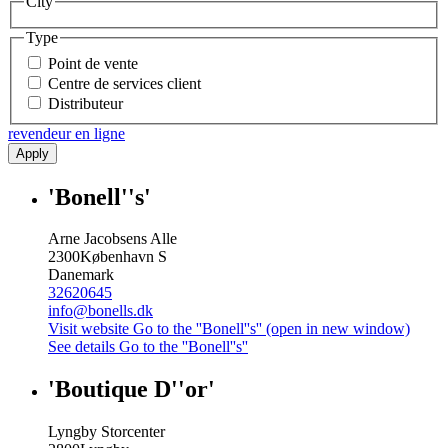
City
Type
Point de vente
Centre de services client
Distributeur
revendeur en ligne
Apply
'Bonell''s'
Arne Jacobsens Alle
2300
København S
Danemark
32620645
info@bonells.dk
Visit website
Go to the ''Bonell''s'' (open in new window)
See details
Go to the ''Bonell''s''
'Boutique D''or'
Lyngby Storcenter