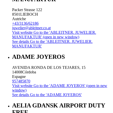
Packer Strasse 122
8501
LIEBOCH
Autriche
+43/3136/62186
juwelier@ableitner.co.at
Visit website
Go to the 'ABLEITNER. JUWELIER.
MANUFAKTUR' (open in new window)
See details
Go to the 'ABLEITNER. JUWELIER.
MANUFAKTUR'
ADAME JOYEROS
AVENIDA RONDA DE LOS TEJARES, 15
14008
Córdoba
Espagne
957485870
Visit website
Go to the 'ADAME JOYEROS' (open in new
window)
See details
Go to the 'ADAME JOYEROS'
AELIA GDANSK AIRPORT DUTY
FREE