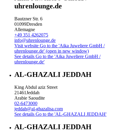
uhrenlounge.de
Bautzner Str. 6
01099
Dresden
Allemagne
+49 351 4262075
info@uhrenlounge.de
Visit website
Go to the 'Aika Juweliere GmbH /
uhrenlounge.de' (open in new window)
See details
Go to the 'Aika Juweliere GmbH /
uhrenlounge.de'
AL-GHAZALI JEDDAH
King Abdul aziz Street
21461
Jeddah
Arabie Saoudite
02-6473000
jeddah@al-ghazalisa.com
See details
Go to the 'AL-GHAZALI JEDDAH'
AL-GHAZALI JEDDAH