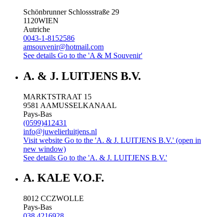
Schönbrunner Schlossstraße 29
1120
WIEN
Autriche
0043-1-8152586
amsouvenir@hotmail.com
See details
Go to the 'A & M Souvenir'
A. & J. LUITJENS B.V.
MARKTSTRAAT 15
9581 AA
MUSSELKANAAL
Pays-Bas
(0599)412431
info@juwelierluitjens.nl
Visit website
Go to the 'A. & J. LUITJENS B.V.' (open in
new window)
See details
Go to the 'A. & J. LUITJENS B.V.'
A. KALE V.O.F.
8012 CC
ZWOLLE
Pays-Bas
038 4216928