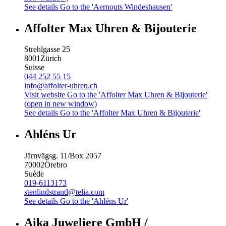
See details
Go to the 'Aernouts Windeshausen'
Affolter Max Uhren & Bijouterie
Strehlgasse 25
8001
Zürich
Suisse
044 252 55 15
info@affolter-uhren.ch
Visit website
Go to the 'Affolter Max Uhren & Bijouterie'
(open in new window)
See details
Go to the 'Affolter Max Uhren & Bijouterie'
Ahléns Ur
Järnvägsg. 11/Box 2057
70002
Örebro
Suède
019-6113173
stenlindstrand@telia.com
See details
Go to the 'Ahléns Ur'
Aika Juweliere GmbH /