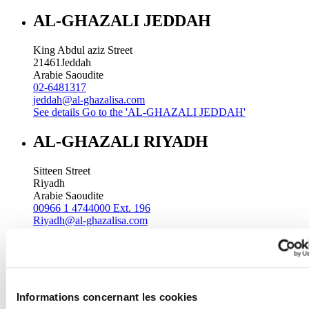
AL-GHAZALI JEDDAH
King Abdul aziz Street
21461
Jeddah
Arabie Saoudite
02-6481317
jeddah@al-ghazalisa.com
See details
Go to the 'AL-GHAZALI JEDDAH'
AL-GHAZALI RIYADH
Sitteen Street
Riyadh
Arabie Saoudite
00966 1 4744000 Ext. 196
Riyadh@al-ghazalisa.com
See details
Go to the 'AL-GHAZALI RIYADH'
AL-GHAZALI RIYADH
Batha
Informations concernant les cookies
Riyadh