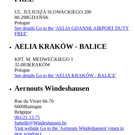
UL. JULIUSZA SLOWACKIEGO 200
80-298
GDAŃSK
Pologne
See details
Go to the 'AELIA GDANSK AIRPORT DUTY
FREE'
AELIA KRAKÓW - BALICE
KPT. M. MEDWECKIEGO 1
32-083
KRAKÓW
Pologne
See details
Go to the 'AELIA KRAKÓW - BALICE'
Aernouts Windeshausen
Rue du Vivier 66-70
6600
Bastogne
Belgique
061/21.13.75
Isabelle@Windeshausen.be
Visit website
Go to the 'Aernouts Windeshausen' (open in
new window)