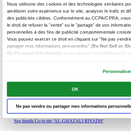
Arabie Saoudite
Nous utilisons des cookies et des technologies similaires po
00966 1 4032968
améliorer votre expérience sur le site, analyser le trafic et di
Riyadh@al-ghazalisa.com
des publicités ciblées. Conformément au CCPA/CPRA, vous
See details
Go to the 'AL-GHAZALI RIYADH'
le droit de refuser la "vente" ou le "partage" de vos informati
AL-GHAZALI RIYADH
personnelles à des fins de publicité comportementale croisée
Vous pouvez exercer ce droit en cliquant sur "Ne pas vendre
Olaya
partager mes informations personnelles" (
Do Not Sell or Sh
Riyadh
My Personal Information
) ou en ajustant vos préférences ci
Arabie Saoudite
00966 1 4561410
dessous.
Riyadh@al-ghazalisa.com
See details
Go to the 'AL-GHAZALI RIYADH'
Personnalise
AL-GHAZALI RIYADH
OK
Olaya
Riyadh
Arabie Saoudite
Ne pas vendre ou partager mes informations personnell
00966 1 4628858
Riyadh@al-ghazalisa.com
See details
Go to the 'AL-GHAZALI RIYADH'