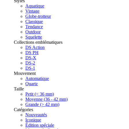
Styles
Aquatique
Vintage
Globe-trotteur
Classique
Tendance
Outdoor
Squelette
Collections emblématiques
DS Action
DS PH
DS-X
DS-2
DS-1
Mouvement
Automatique
Quartz
Taille
Petit (< 36 mm)
Moyenne (36 - 42 mm)
Grande (> 42 mm)
Catégories
Nouveautés
Iconique
Édition spéciale