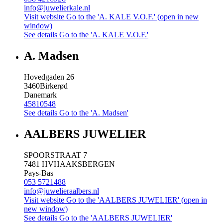
info@juwelierkale.nl
Visit website
Go to the 'A. KALE V.O.F.' (open in new
window)
See details
Go to the 'A. KALE V.O.F.'
A. Madsen
Hovedgaden 26
3460
Birkerød
Danemark
45810548
See details
Go to the 'A. Madsen'
AALBERS JUWELIER
SPOORSTRAAT 7
7481 HV
HAAKSBERGEN
Pays-Bas
053 5721488
info@juwelieraalbers.nl
Visit website
Go to the 'AALBERS JUWELIER' (open in
new window)
See details
Go to the 'AALBERS JUWELIER'