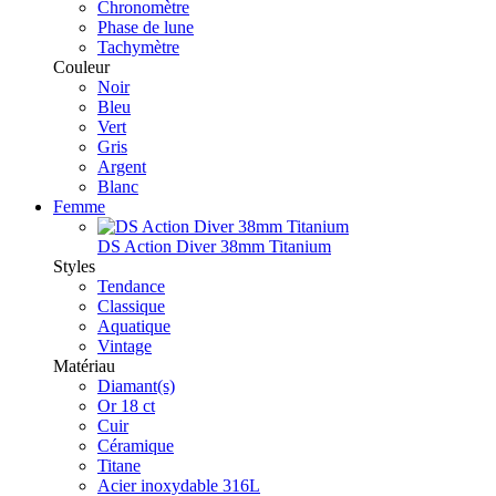
Chronomètre
Phase de lune
Tachymètre
Couleur
Noir
Bleu
Vert
Gris
Argent
Blanc
Femme
DS Action Diver 38mm Titanium
Styles
Tendance
Classique
Aquatique
Vintage
Matériau
Diamant(s)
Or 18 ct
Cuir
Céramique
Titane
Acier inoxydable 316L