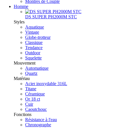
Montres de Couple
Homme
DS SUPER PH2000M STC
Styles
Aquatique
Vintage
Globe-trotteur
Classique
Tendance
Outdoor
Squelette
Mouvement
Automatique
Quartz
Matériau
Acier inoxydable 316L
Titane
Céramique
Or 18 ct
Cuir
Caoutchouc
Fonctions
Résistance à l'eau
Chronographe