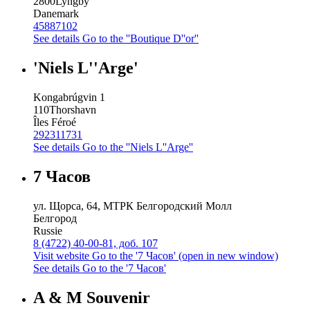
2800
Lyngby
Danemark
45887102
See details
Go to the ''Boutique D''or''
'Niels L''Arge'
Kongabrúgvin 1
110
Thorshavn
Îles Féroé
292311731
See details
Go to the ''Niels L''Arge''
7 Часов
ул. Щорса, 64, МТРК Белгородский Молл
Белгород
Russie
8 (4722) 40-00-81, доб. 107
Visit website
Go to the '7 Часов' (open in new window)
See details
Go to the '7 Часов'
A & M Souvenir