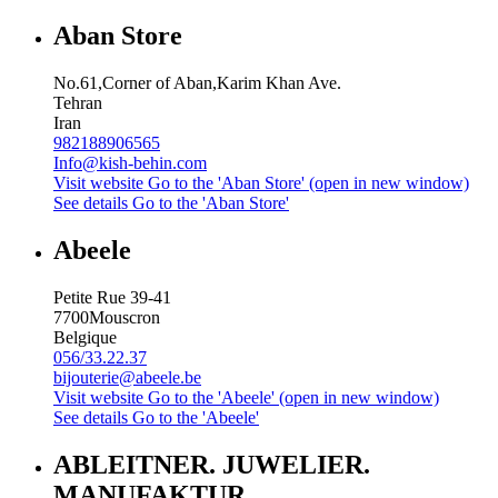
Aban Store
No.61,Corner of Aban,Karim Khan Ave.
Tehran
Iran
982188906565
Info@kish-behin.com
Visit website
Go to the 'Aban Store' (open in new window)
See details
Go to the 'Aban Store'
Abeele
Petite Rue 39-41
7700
Mouscron
Belgique
056/33.22.37
bijouterie@abeele.be
Visit website
Go to the 'Abeele' (open in new window)
See details
Go to the 'Abeele'
ABLEITNER. JUWELIER.
MANUFAKTUR