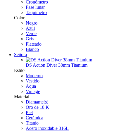
Cronómetro
Fase lunar
Taquímetro
Color
Negro
Azul
Verde
Gris
Plateado
Blanco
Señora
DS Action Diver 38mm Titanium
Estilo
Moderno
Vestido
Aqua
Vintage
Material
Diamante(s)
Oro de 18 K
Piel
Cerámica
Titanio
Acero inoxidable 316L