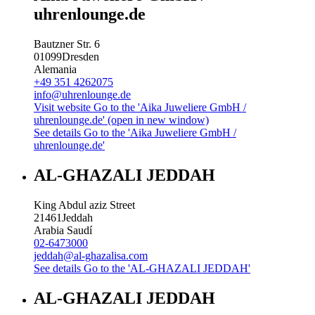
uhrenlounge.de
Bautzner Str. 6
01099
Dresden
Alemania
+49 351 4262075
info@uhrenlounge.de
Visit website
Go to the 'Aika Juweliere GmbH /
uhrenlounge.de' (open in new window)
See details
Go to the 'Aika Juweliere GmbH /
uhrenlounge.de'
AL-GHAZALI JEDDAH
King Abdul aziz Street
21461
Jeddah
Arabia Saudí
02-6473000
jeddah@al-ghazalisa.com
See details
Go to the 'AL-GHAZALI JEDDAH'
AL-GHAZALI JEDDAH