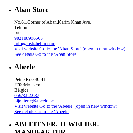
Aban Store
No.61,Corner of Aban,Karim Khan Ave.
Tehran
Irán
982188906565
Info@kish-behin.com
Visit website
Go to the 'Aban Store' (open in new window)
See details
Go to the 'Aban Store'
Abeele
Petite Rue 39-41
7700
Mouscron
Bélgica
056/33.22.37
bijouterie@abeele.be
Visit website
Go to the 'Abeele' (open in new window)
See details
Go to the 'Abeele'
ABLEITNER. JUWELIER.
MANUFAKTUR