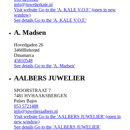
info@juwelierkale.nl
Visit website
Go to the 'A. KALE V.O.F.' (open in new
window)
See details
Go to the 'A. KALE V.O.F.'
A. Madsen
Hovedgaden 26
3460
Birkerød
Dinamarca
45810548
See details
Go to the 'A. Madsen'
AALBERS JUWELIER
SPOORSTRAAT 7
7481 HV
HAAKSBERGEN
Países Bajos
053 5721488
info@juwelieraalbers.nl
Visit website
Go to the 'AALBERS JUWELIER' (open in
new window)
See details
Go to the 'AALBERS JUWELIER'