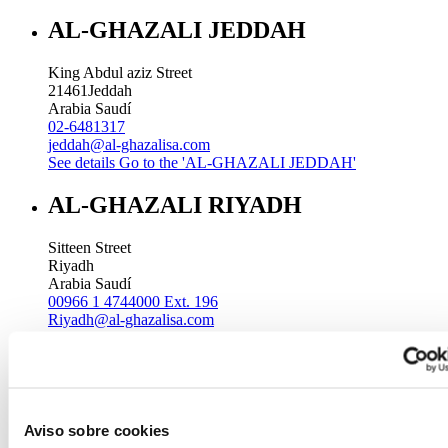
AL-GHAZALI JEDDAH
King Abdul aziz Street
21461
Jeddah
Arabia Saudí
02-6481317
jeddah@al-ghazalisa.com
See details
Go to the 'AL-GHAZALI JEDDAH'
AL-GHAZALI RIYADH
Sitteen Street
Riyadh
Arabia Saudí
00966 1 4744000 Ext. 196
Riyadh@al-ghazalisa.com
See details
Go to the 'AL-GHAZALI RIYADH'
AL-GHAZALI RIYADH
Batha
Aviso sobre cookies
Riyadh