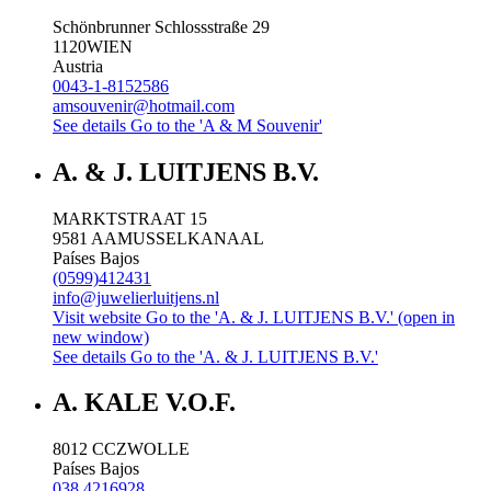
Schönbrunner Schlossstraße 29
1120
WIEN
Austria
0043-1-8152586
amsouvenir@hotmail.com
See details
Go to the 'A & M Souvenir'
A. & J. LUITJENS B.V.
MARKTSTRAAT 15
9581 AA
MUSSELKANAAL
Países Bajos
(0599)412431
info@juwelierluitjens.nl
Visit website
Go to the 'A. & J. LUITJENS B.V.' (open in
new window)
See details
Go to the 'A. & J. LUITJENS B.V.'
A. KALE V.O.F.
8012 CC
ZWOLLE
Países Bajos
038 4216928