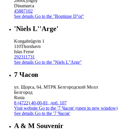
2800
Lyngby
Dinamarca
45887102
See details
Go to the ''Boutique D''or''
'Niels L''Arge'
Kongabrúgvin 1
110
Thorshavn
Islas Feroe
292311731
See details
Go to the ''Niels L''Arge''
7 Часов
ул. Щорса, 64, МТРК Белгородский Молл
Белгород
Rusia
8 (4722) 40-00-81, доб. 107
Visit website
Go to the '7 Часов' (open in new window)
See details
Go to the '7 Часов'
A & M Souvenir