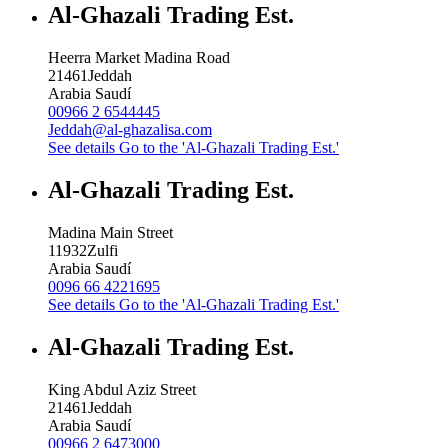
Al-Ghazali Trading Est.
Heerra Market Madina Road
21461
Jeddah
Arabia Saudí
00966 2 6544445
Jeddah@al-ghazalisa.com
See details
Go to the 'Al-Ghazali Trading Est.'
Al-Ghazali Trading Est.
Madina Main Street
11932
Zulfi
Arabia Saudí
0096 66 4221695
See details
Go to the 'Al-Ghazali Trading Est.'
Al-Ghazali Trading Est.
King Abdul Aziz Street
21461
Jeddah
Arabia Saudí
00966 2 6473000