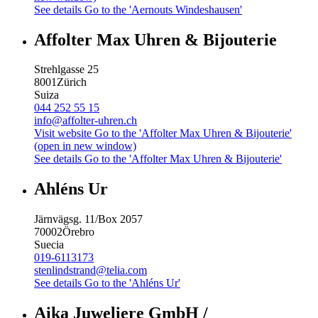
See details
Go to the 'Aernouts Windeshausen'
Affolter Max Uhren & Bijouterie
Strehlgasse 25
8001
Zürich
Suiza
044 252 55 15
info@affolter-uhren.ch
Visit website
Go to the 'Affolter Max Uhren & Bijouterie'
(open in new window)
See details
Go to the 'Affolter Max Uhren & Bijouterie'
Ahléns Ur
Järnvägsg. 11/Box 2057
70002
Örebro
Suecia
019-6113173
stenlindstrand@telia.com
See details
Go to the 'Ahléns Ur'
Aika Juweliere GmbH /