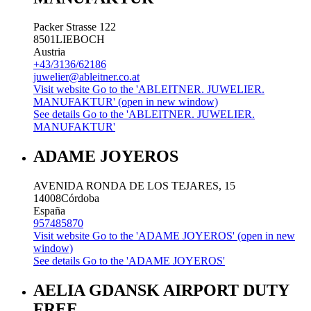
Packer Strasse 122
8501
LIEBOCH
Austria
+43/3136/62186
juwelier@ableitner.co.at
Visit website
Go to the 'ABLEITNER. JUWELIER.
MANUFAKTUR' (open in new window)
See details
Go to the 'ABLEITNER. JUWELIER.
MANUFAKTUR'
ADAME JOYEROS
AVENIDA RONDA DE LOS TEJARES, 15
14008
Córdoba
España
957485870
Visit website
Go to the 'ADAME JOYEROS' (open in new
window)
See details
Go to the 'ADAME JOYEROS'
AELIA GDANSK AIRPORT DUTY
FREE