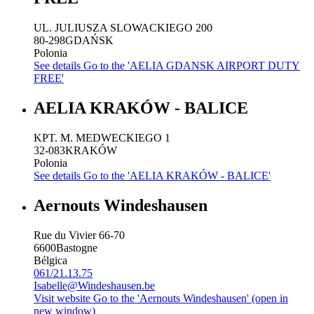
UL. JULIUSZA SLOWACKIEGO 200
80-298
GDAŃSK
Polonia
See details
Go to the 'AELIA GDANSK AIRPORT DUTY
FREE'
AELIA KRAKÓW - BALICE
KPT. M. MEDWECKIEGO 1
32-083
KRAKÓW
Polonia
See details
Go to the 'AELIA KRAKÓW - BALICE'
Aernouts Windeshausen
Rue du Vivier 66-70
6600
Bastogne
Bélgica
061/21.13.75
Isabelle@Windeshausen.be
Visit website
Go to the 'Aernouts Windeshausen' (open in
new window)