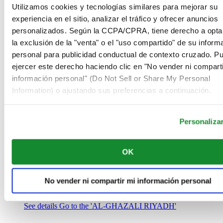
Arabia Saudí
Utilizamos cookies y tecnologías similares para mejorar su
00966 1 4032968
experiencia en el sitio, analizar el tráfico y ofrecer anuncios
Riyadh@al-ghazalisa.com
personalizados. Según la CCPA/CPRA, tiene derecho a opta
See details
Go to the 'AL-GHAZALI RIYADH'
la exclusión de la "venta" o el "uso compartido" de su inform
AL-GHAZALI RIYADH
personal para publicidad conductual de contexto cruzado. P
ejercer este derecho haciendo clic en "No vender ni comparti
Olaya
información personal" (Do Not Sell or Share My Personal
Riyadh
Information) o ajustando sus preferencias a continuación.
Arabia Saudí
00966 1 4561410
Riyadh@al-ghazalisa.com
See details
Go to the 'AL-GHAZALI RIYADH'
Personaliza
AL-GHAZALI RIYADH
OK
Olaya
Riyadh
Arabia Saudí
No vender ni compartir mi información personal
00966 1 4628858
Riyadh@al-ghazalisa.com
See details
Go to the 'AL-GHAZALI RIYADH'