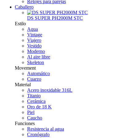
Relojes para parejas
Caballero
DS SUPER PH2000M STC
Estilo
Aqua
Vintage
Viajero
Vestido
Moderno
Al aire libre
Skeleton
Movement
Automático
Cuarzo
Material
Acero inoxidable 316L
Titanio
Cerámica
Oro de 18 K
Piel
Caucho
Funciones
Resistencia al agua
Cronógrafo