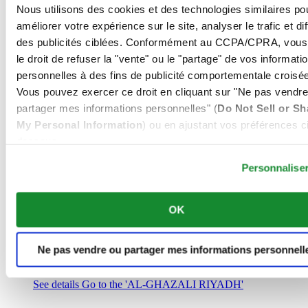
Arabie Saoudite
Nous utilisons des cookies et des technologies similaires po
00966 1 4032968
améliorer votre expérience sur le site, analyser le trafic et di
Riyadh@al-ghazalisa.com
des publicités ciblées. Conformément au CCPA/CPRA, vous
See details
Go to the 'AL-GHAZALI RIYADH'
le droit de refuser la "vente" ou le "partage" de vos informati
AL-GHAZALI RIYADH
personnelles à des fins de publicité comportementale croisée
Vous pouvez exercer ce droit en cliquant sur "Ne pas vendre
Olaya
partager mes informations personnelles" (
Do Not Sell or Sh
Riyadh
My Personal Information
) ou en ajustant vos préférences ci
Arabie Saoudite
00966 1 4561410
dessous.
Riyadh@al-ghazalisa.com
See details
Go to the 'AL-GHAZALI RIYADH'
Personnalise
AL-GHAZALI RIYADH
OK
Olaya
Riyadh
Arabie Saoudite
Ne pas vendre ou partager mes informations personnell
00966 1 4628858
Riyadh@al-ghazalisa.com
See details
Go to the 'AL-GHAZALI RIYADH'