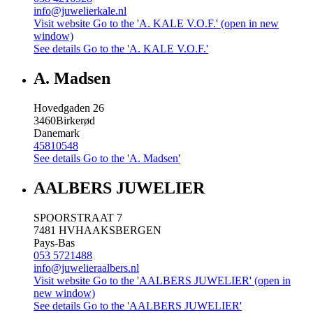
info@juwelierkale.nl
Visit website
Go to the 'A. KALE V.O.F.' (open in new
window)
See details
Go to the 'A. KALE V.O.F.'
A. Madsen
Hovedgaden 26
3460
Birkerød
Danemark
45810548
See details
Go to the 'A. Madsen'
AALBERS JUWELIER
SPOORSTRAAT 7
7481 HV
HAAKSBERGEN
Pays-Bas
053 5721488
info@juwelieraalbers.nl
Visit website
Go to the 'AALBERS JUWELIER' (open in
new window)
See details
Go to the 'AALBERS JUWELIER'