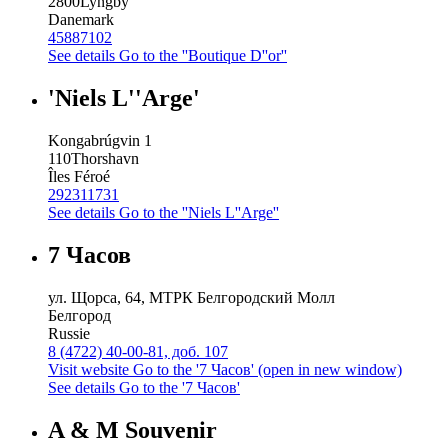
2800
Lyngby
Danemark
45887102
See details
Go to the ''Boutique D''or''
'Niels L''Arge'
Kongabrúgvin 1
110
Thorshavn
Îles Féroé
292311731
See details
Go to the ''Niels L''Arge''
7 Часов
ул. Щорса, 64, МТРК Белгородский Молл
Белгород
Russie
8 (4722) 40-00-81, доб. 107
Visit website
Go to the '7 Часов' (open in new window)
See details
Go to the '7 Часов'
A & M Souvenir