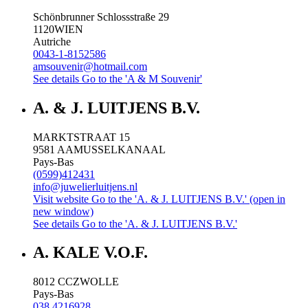
Schönbrunner Schlossstraße 29
1120
WIEN
Autriche
0043-1-8152586
amsouvenir@hotmail.com
See details
Go to the 'A & M Souvenir'
A. & J. LUITJENS B.V.
MARKTSTRAAT 15
9581 AA
MUSSELKANAAL
Pays-Bas
(0599)412431
info@juwelierluitjens.nl
Visit website
Go to the 'A. & J. LUITJENS B.V.' (open in
new window)
See details
Go to the 'A. & J. LUITJENS B.V.'
A. KALE V.O.F.
8012 CC
ZWOLLE
Pays-Bas
038 4216928