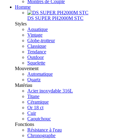
Montres de Couple
Homme
DS SUPER PH2000M STC
Styles
Aquatique
Vintage
Globe-trotteur
Classique
Tendance
Outdoor
Squelette
Mouvement
Automatique
Quartz
Matériau
Acier inoxydable 316L
Titane
Céramique
Or 18 ct
Cuir
Caoutchouc
Fonctions
Résistance à l'eau
Chronographe