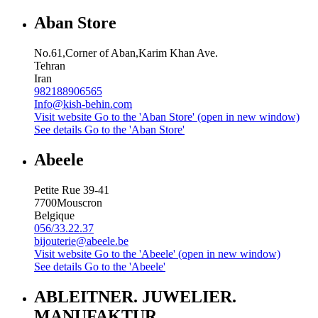
Aban Store
No.61,Corner of Aban,Karim Khan Ave.
Tehran
Iran
982188906565
Info@kish-behin.com
Visit website
Go to the 'Aban Store' (open in new window)
See details
Go to the 'Aban Store'
Abeele
Petite Rue 39-41
7700
Mouscron
Belgique
056/33.22.37
bijouterie@abeele.be
Visit website
Go to the 'Abeele' (open in new window)
See details
Go to the 'Abeele'
ABLEITNER. JUWELIER.
MANUFAKTUR