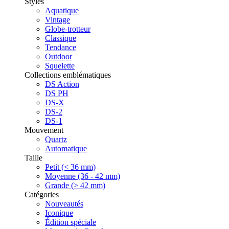
Styles
Aquatique
Vintage
Globe-trotteur
Classique
Tendance
Outdoor
Squelette
Collections emblématiques
DS Action
DS PH
DS-X
DS-2
DS-1
Mouvement
Quartz
Automatique
Taille
Petit (< 36 mm)
Moyenne (36 - 42 mm)
Grande (> 42 mm)
Catégories
Nouveautés
Iconique
Édition spéciale