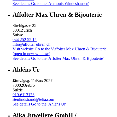
See details
Go to the 'Aernouts Windeshausen'
Affolter Max Uhren & Bijouterie
Strehlgasse 25
8001
Zürich
Suisse
044 252 55 15
info@affolter-uhren.ch
Visit website
Go to the 'Affolter Max Uhren & Bijouterie'
(open in new window)
See details
Go to the 'Affolter Max Uhren & Bijouterie'
Ahléns Ur
Järnvägsg. 11/Box 2057
70002
Örebro
Suède
019-6113173
stenlindstrand@telia.com
See details
Go to the 'Ahléns Ur'
Aika Juweliere GmbH /