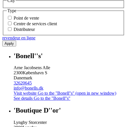
City
Type
Point de vente
Centre de services client
Distributeur
revendeur en ligne
Apply
'Bonell''s'
Arne Jacobsens Alle
2300
København S
Danemark
32620645
info@bonells.dk
Visit website
Go to the ''Bonell''s'' (open in new window)
See details
Go to the ''Bonell''s''
'Boutique D''or'
Lyngby Storcenter