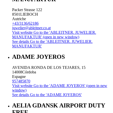
Packer Strasse 122
8501
LIEBOCH
Autriche
+43/3136/62186
juwelier@ableitner.co.at
Visit website
Go to the 'ABLEITNER. JUWELIER.
MANUFAKTUR' (open in new window)
See details
Go to the 'ABLEITNER. JUWELIER.
MANUFAKTUR'
ADAME JOYEROS
AVENIDA RONDA DE LOS TEJARES, 15
14008
Córdoba
Espagne
957485870
Visit website
Go to the 'ADAME JOYEROS' (open in new
window)
See details
Go to the 'ADAME JOYEROS'
AELIA GDANSK AIRPORT DUTY
FREE