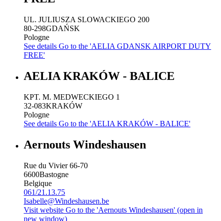
UL. JULIUSZA SLOWACKIEGO 200
80-298
GDAŃSK
Pologne
See details
Go to the 'AELIA GDANSK AIRPORT DUTY
FREE'
AELIA KRAKÓW - BALICE
KPT. M. MEDWECKIEGO 1
32-083
KRAKÓW
Pologne
See details
Go to the 'AELIA KRAKÓW - BALICE'
Aernouts Windeshausen
Rue du Vivier 66-70
6600
Bastogne
Belgique
061/21.13.75
Isabelle@Windeshausen.be
Visit website
Go to the 'Aernouts Windeshausen' (open in
new window)