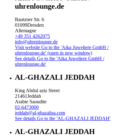
uhrenlounge.de
Bautzner Str. 6
01099
Dresden
Allemagne
+49 351 4262075
info@uhrenlounge.de
Visit website
Go to the 'Aika Juweliere GmbH /
uhrenlounge.de' (open in new window)
See details
Go to the 'Aika Juweliere GmbH /
uhrenlounge.de'
AL-GHAZALI JEDDAH
King Abdul aziz Street
21461
Jeddah
Arabie Saoudite
02-6473000
jeddah@al-ghazalisa.com
See details
Go to the 'AL-GHAZALI JEDDAH'
AL-GHAZALI JEDDAH