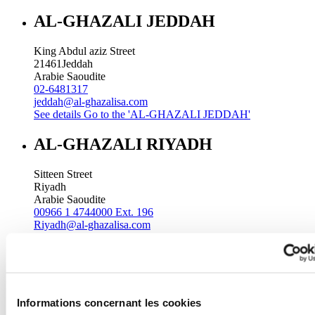
AL-GHAZALI JEDDAH
King Abdul aziz Street
21461
Jeddah
Arabie Saoudite
02-6481317
jeddah@al-ghazalisa.com
See details
Go to the 'AL-GHAZALI JEDDAH'
AL-GHAZALI RIYADH
Sitteen Street
Riyadh
Arabie Saoudite
00966 1 4744000 Ext. 196
Riyadh@al-ghazalisa.com
See details
Go to the 'AL-GHAZALI RIYADH'
AL-GHAZALI RIYADH
Batha
Informations concernant les cookies
Riyadh