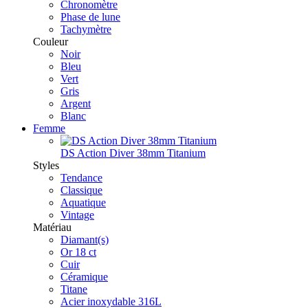
Chronomètre
Phase de lune
Tachymètre
Couleur
Noir
Bleu
Vert
Gris
Argent
Blanc
Femme
DS Action Diver 38mm Titanium
Styles
Tendance
Classique
Aquatique
Vintage
Matériau
Diamant(s)
Or 18 ct
Cuir
Céramique
Titane
Acier inoxydable 316L