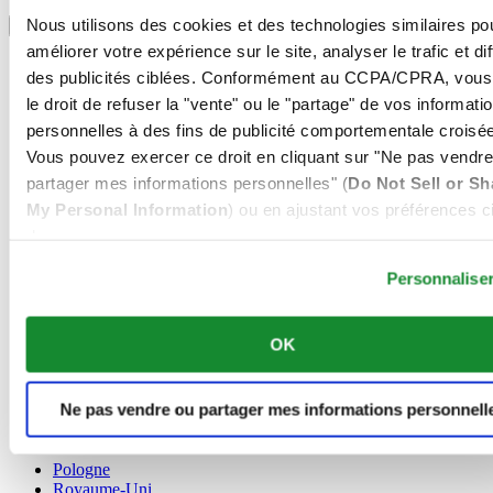
Sélectionner un pays/une région
Nous utilisons des cookies et des technologies similaires po
Sélecteur de langue
améliorer votre expérience sur le site, analyser le trafic et di
Allemagne
des publicités ciblées. Conformément au CCPA/CPRA, vous
Autriche
le droit de refuser la "vente" ou le "partage" de vos informati
Belgique
Dutch
personnelles à des fins de publicité comportementale croisée
Français
Vous pouvez exercer ce droit en cliquant sur "Ne pas vendre
Chine
partager mes informations personnelles" (
Do Not Sell or Sh
English
My Personal Information
) ou en ajustant vos préférences ci
简体中文
Danemark
dessous.
Espagne
Personnalise
Finlande
France
Irlande
OK
Luxembourg
English
Français
Ne pas vendre ou partager mes informations personnell
Norvège
Pays-Bas
Pologne
Royaume-Uni