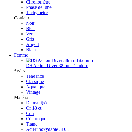
Chronomètre
Phase de lune
Tachymètre
Couleur
Noir
Bleu
Vert
Gris
Argent
Blanc
Femme
DS Action Diver 38mm Titanium
Styles
Tendance
Classique
Aquatique
Vintage
Matériau
Diamant(s)
Or 18 ct
Cuir
Céramique
Titane
Acier inoxydable 316L