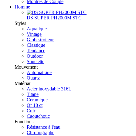
Montres de Couple
Homme
DS SUPER PH2000M STC
Styles
Aquatique
Vintage
Globe-trotteur
Classique
Tendance
Outdoor
Squelette
Mouvement
Automatique
Quartz
Matériau
Acier inoxydable 316L
Titane
Céramique
Or 18 ct
Cuir
Caoutchouc
Fonctions
Résistance à l'eau
Chronographe