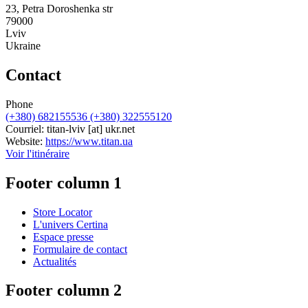
23, Petra Doroshenka str
79000
Lviv
Ukraine
Contact
Phone
(+380) 682155536 (+380) 322555120
Courriel:
titan-lviv
[at]
ukr.net
Website:
https://www.titan.ua
Voir l'itinéraire
Footer column 1
Store Locator
L'univers Certina
Espace presse
Formulaire de contact
Actualités
Footer column 2