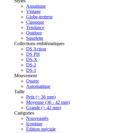
Styles
Aquatique
Vintage
Globe-trotteur
Classique
Tendance
Outdoor
Squelette
Collections emblématiques
DS Action
DS PH
DS-X
DS-2
DS-1
Mouvement
Quartz
Automatique
Taille
Petit (< 36 mm)
Moyenne (36 - 42 mm)
Grande (> 42 mm)
Catégories
Nouveautés
Iconique
Édition spéciale