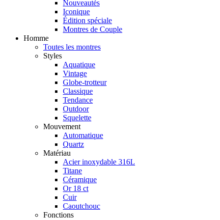
Nouveautés
Iconique
Édition spéciale
Montres de Couple
Homme
Toutes les montres
Styles
Aquatique
Vintage
Globe-trotteur
Classique
Tendance
Outdoor
Squelette
Mouvement
Automatique
Quartz
Matériau
Acier inoxydable 316L
Titane
Céramique
Or 18 ct
Cuir
Caoutchouc
Fonctions