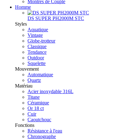
Montres de Couple
Homme
DS SUPER PH2000M STC
Styles
Aquatique
Vintage
Globe-trotteur
Classique
Tendance
Outdoor
Squelette
Mouvement
Automatique
Quartz
Matériau
Acier inoxydable 316L
Titane
Céramique
Or 18 ct
Cuir
Caoutchouc
Fonctions
Résistance à l'eau
Chronographe