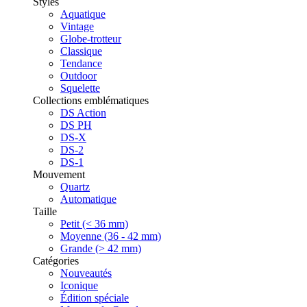
Styles
Aquatique
Vintage
Globe-trotteur
Classique
Tendance
Outdoor
Squelette
Collections emblématiques
DS Action
DS PH
DS-X
DS-2
DS-1
Mouvement
Quartz
Automatique
Taille
Petit (< 36 mm)
Moyenne (36 - 42 mm)
Grande (> 42 mm)
Catégories
Nouveautés
Iconique
Édition spéciale