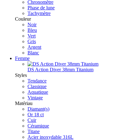
Chronomètre
Phase de lune
Tachymètre
Couleur
Noir
Bleu
Vert
Gris
Argent
Blanc
Femme
DS Action Diver 38mm Titanium
Styles
Tendance
Classique
Aquatique
Vintage
Matériau
Diamant(s)
Or 18 ct
Cuir
Céramique
Titane
Acier inoxydable 316L