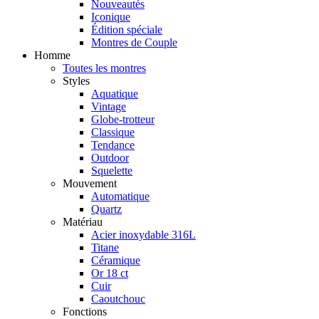
Nouveautés
Iconique
Édition spéciale
Montres de Couple
Homme
Toutes les montres
Styles
Aquatique
Vintage
Globe-trotteur
Classique
Tendance
Outdoor
Squelette
Mouvement
Automatique
Quartz
Matériau
Acier inoxydable 316L
Titane
Céramique
Or 18 ct
Cuir
Caoutchouc
Fonctions