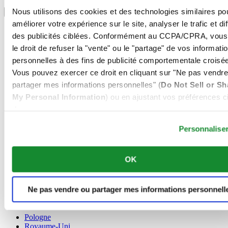
Sélectionner un pays/une région
Nous utilisons des cookies et des technologies similaires po
Sélecteur de langue
améliorer votre expérience sur le site, analyser le trafic et di
Allemagne
des publicités ciblées. Conformément au CCPA/CPRA, vous
Autriche
le droit de refuser la "vente" ou le "partage" de vos informati
Belgique
Dutch
personnelles à des fins de publicité comportementale croisée
Français
Vous pouvez exercer ce droit en cliquant sur "Ne pas vendre
Chine
partager mes informations personnelles" (
Do Not Sell or Sh
English
My Personal Information
) ou en ajustant vos préférences ci
简体中文
Danemark
dessous.
Espagne
Personnalise
Finlande
France
Irlande
OK
Luxembourg
English
Français
Ne pas vendre ou partager mes informations personnell
Norvège
Pays-Bas
Pologne
Royaume-Uni