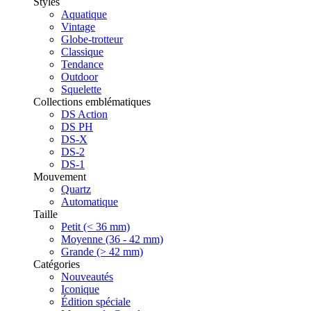
Styles
Aquatique
Vintage
Globe-trotteur
Classique
Tendance
Outdoor
Squelette
Collections emblématiques
DS Action
DS PH
DS-X
DS-2
DS-1
Mouvement
Quartz
Automatique
Taille
Petit (< 36 mm)
Moyenne (36 - 42 mm)
Grande (> 42 mm)
Catégories
Nouveautés
Iconique
Édition spéciale