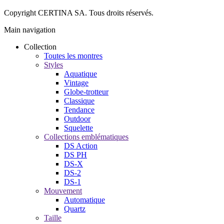
Copyright CERTINA SA. Tous droits réservés.
Main navigation
Collection
Toutes les montres
Styles
Aquatique
Vintage
Globe-trotteur
Classique
Tendance
Outdoor
Squelette
Collections emblématiques
DS Action
DS PH
DS-X
DS-2
DS-1
Mouvement
Automatique
Quartz
Taille