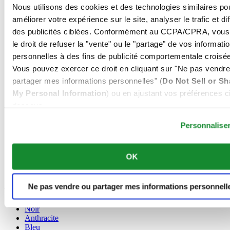
Nous utilisons des cookies et des technologies similaires po
€ 1.085,00
Acheter en ligne
améliorer votre expérience sur le site, analyser le trafic et di
Réserver dans une boutique
des publicités ciblées. Conformément au CCPA/CPRA, vous
Trouver un point de vente
le droit de refuser la "vente" ou le "partage" de vos informati
personnelles à des fins de publicité comportementale croisée
Vous pouvez exercer ce droit en cliquant sur "Ne pas vendre
partager mes informations personnelles" (
Do Not Sell or Sh
DS Powermatic 80
My Personal Information
) ou en ajustant vos préférences ci
Montre Homme ∙ Automatique ∙ Vert ∙
dessous.
Acier inoxydable 316L
Personnalise
€ 1.010,00
Acheter en ligne
OK
Réserver dans une boutique
Trouver un point de vente
Ne pas vendre ou partager mes informations personnell
Couleur
Noir
Anthracite
Bleu