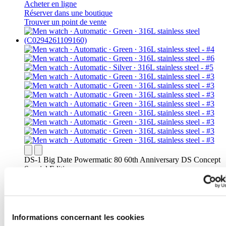
Acheter en ligne
Réserver dans une boutique
Trouver un point de vente
DS-1 Big Date Powermatic 80 60th Anniversary DS Concept
Special Edition
Iconic
Montre Homme ∙ Automatique ∙ Vert ∙
Acier inoxydable 316L
Informations concernant les cookies