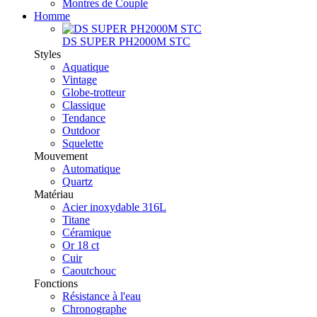
Montres de Couple
Homme
DS SUPER PH2000M STC
Styles
Aquatique
Vintage
Globe-trotteur
Classique
Tendance
Outdoor
Squelette
Mouvement
Automatique
Quartz
Matériau
Acier inoxydable 316L
Titane
Céramique
Or 18 ct
Cuir
Caoutchouc
Fonctions
Résistance à l'eau
Chronographe