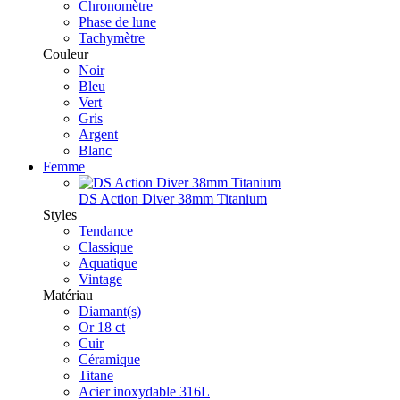
Chronomètre
Phase de lune
Tachymètre
Couleur
Noir
Bleu
Vert
Gris
Argent
Blanc
Femme
DS Action Diver 38mm Titanium
Styles
Tendance
Classique
Aquatique
Vintage
Matériau
Diamant(s)
Or 18 ct
Cuir
Céramique
Titane
Acier inoxydable 316L