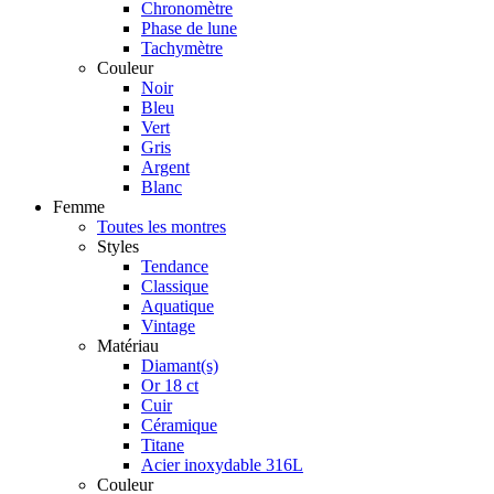
Chronomètre
Phase de lune
Tachymètre
Couleur
Noir
Bleu
Vert
Gris
Argent
Blanc
Femme
Toutes les montres
Styles
Tendance
Classique
Aquatique
Vintage
Matériau
Diamant(s)
Or 18 ct
Cuir
Céramique
Titane
Acier inoxydable 316L
Couleur