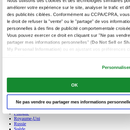
Nous utilisons des cookies et des technologies similaires po
Allemagne
améliorer votre expérience sur le site, analyser le trafic et di
Autriche
des publicités ciblées. Conformément au CCPA/CPRA, vous
Belgique
le droit de refuser la "vente" ou le "partage" de vos informati
Dutch
personnelles à des fins de publicité comportementale croisée
Français
Chine
Vous pouvez exercer ce droit en cliquant sur "Ne pas vendre
English
partager mes informations personnelles" (
Do Not Sell or Sh
简体中文
My Personal Information
) ou en ajustant vos préférences ci
Danemark
dessous.
Espagne
Finlande
Personnalise
France
Irlande
Luxembourg
OK
English
Français
Norvège
Ne pas vendre ou partager mes informations personnell
Pays-Bas
Pologne
Royaume-Uni
Russie
Suède