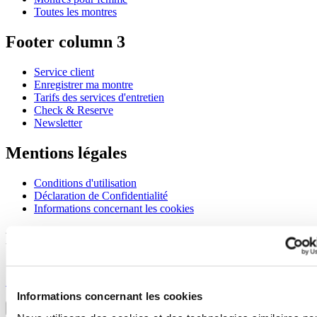
Toutes les montres
Footer column 3
Service client
Enregistrer ma montre
Tarifs des services d'entretien
Check & Reserve
Newsletter
Mentions légales
Conditions d'utilisation
Déclaration de Confidentialité
Informations concernant les cookies
Rejoignez le club CERTINA
S'inscrire pour recevoir des informations exclusives
S'inscrire
Sélectionner un pays/une région
Informations concernant les cookies
Sélecteur de langue