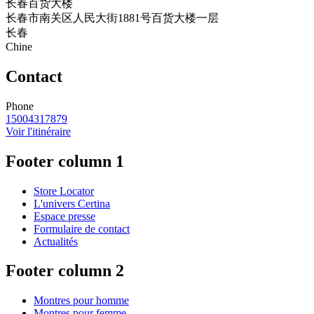
长春百货大楼
长春市南关区人民大街1881号百货大楼一层
长春
Chine
Contact
Phone
15004317879
Voir l'itinéraire
Footer column 1
Store Locator
L'univers Certina
Espace presse
Formulaire de contact
Actualités
Footer column 2
Montres pour homme
Montres pour femme