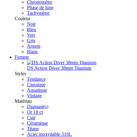
Chronomètre
Phase de lune
Tachymètre
Couleur
Noir
Bleu
Vert
Gris
Argent
Blanc
Femme
DS Action Diver 38mm Titanium
Styles
Tendance
Classique
Aquatique
Vintage
Matériau
Diamant(s)
Or 18 ct
Cuir
Céramique
Titane
Acier inoxydable 316L