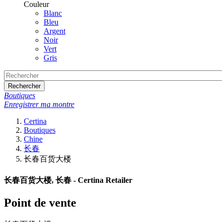
Couleur
Blanc
Bleu
Argent
Noir
Vert
Gris
Rechercher
Boutiques
Enregistrer ma montre
Certina
Boutiques
Chine
长春
长春百货大楼
长春百货大楼, 长春 - Certina Retailer
Point de vente