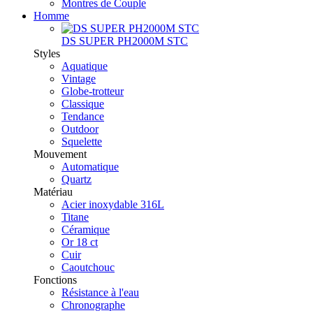
Montres de Couple
Homme
DS SUPER PH2000M STC
Styles
Aquatique
Vintage
Globe-trotteur
Classique
Tendance
Outdoor
Squelette
Mouvement
Automatique
Quartz
Matériau
Acier inoxydable 316L
Titane
Céramique
Or 18 ct
Cuir
Caoutchouc
Fonctions
Résistance à l'eau
Chronographe