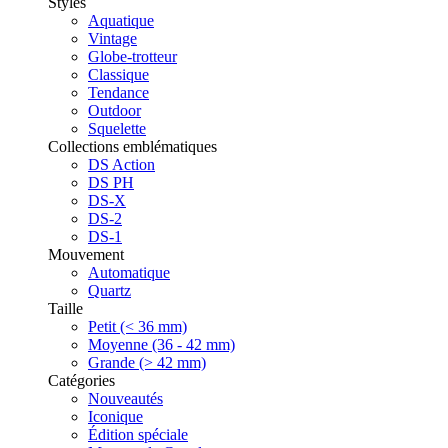
Styles
Aquatique
Vintage
Globe-trotteur
Classique
Tendance
Outdoor
Squelette
Collections emblématiques
DS Action
DS PH
DS-X
DS-2
DS-1
Mouvement
Automatique
Quartz
Taille
Petit (< 36 mm)
Moyenne (36 - 42 mm)
Grande (> 42 mm)
Catégories
Nouveautés
Iconique
Édition spéciale