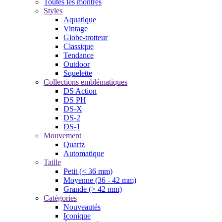
Toutes les montres
Styles
Aquatique
Vintage
Globe-trotteur
Classique
Tendance
Outdoor
Squelette
Collections emblématiques
DS Action
DS PH
DS-X
DS-2
DS-1
Mouvement
Quartz
Automatique
Taille
Petit (< 36 mm)
Moyenne (36 - 42 mm)
Grande (> 42 mm)
Catégories
Nouveautés
Iconique