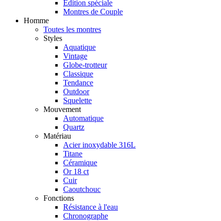
Édition spéciale
Montres de Couple
Homme
Toutes les montres
Styles
Aquatique
Vintage
Globe-trotteur
Classique
Tendance
Outdoor
Squelette
Mouvement
Automatique
Quartz
Matériau
Acier inoxydable 316L
Titane
Céramique
Or 18 ct
Cuir
Caoutchouc
Fonctions
Résistance à l'eau
Chronographe